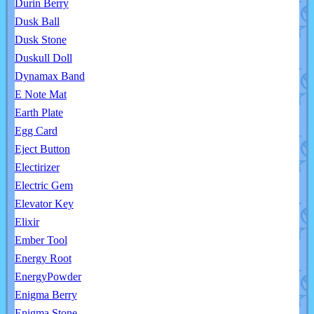
Durin Berry
Dusk Ball
Dusk Stone
Duskull Doll
Dynamax Band
E Note Mat
Earth Plate
Egg Card
Eject Button
Electirizer
Electric Gem
Elevator Key
Elixir
Ember Tool
Energy Root
EnergyPowder
Enigma Berry
Enigma Stone