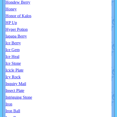
Hondew Berry
Honey
Honor of Kalos
HP Up
Hyper Potion
Iapapa Berry
Ice Berry
Ice Gem
Ice Heal
Ice Stone
Icicle Plate
Icy Rock
Inquiry Mail
Insect Plate
Intriguing Stone
Iron
Iron Ball