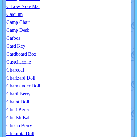
C Low Note Mat
Calcium
Camp Chair
Camp Desk
Carbos
Card Key
Cardboard Box
Casteliacone
Charcoal
Charizard Doll
Charmander Doll
Charti Berry
Chatot Doll
Cheri Berry
Cherish Ball
Chesto Berry
Chikorita Doll