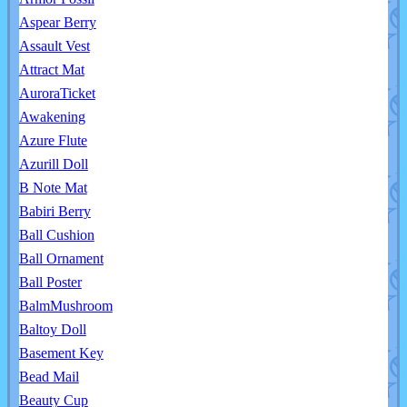
Aspear Berry
Assault Vest
Attract Mat
AuroraTicket
Awakening
Azure Flute
Azurill Doll
B Note Mat
Babiri Berry
Ball Cushion
Ball Ornament
Ball Poster
BalmMushroom
Baltoy Doll
Basement Key
Bead Mail
Beauty Cup