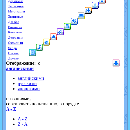
Держимые
Эволюц-ые
Мега-камни
Эвентовые
Для боя
Витамины
Ключевые
Декорации
Окамен-ти
Ягоды
Письма
Другие
Отображение:
с
английскими
английскими
русскими
японскими
названиями,
cортировать по названию, в порядке
A - Z
A - Z
Z - A