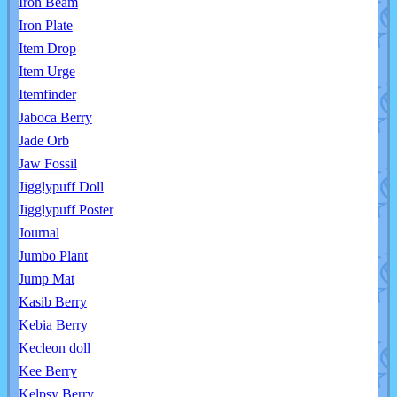
Iron Beam
Iron Plate
Item Drop
Item Urge
Itemfinder
Jaboca Berry
Jade Orb
Jaw Fossil
Jigglypuff Doll
Jigglypuff Poster
Journal
Jumbo Plant
Jump Mat
Kasib Berry
Kebia Berry
Kecleon doll
Kee Berry
Kelpsy Berry