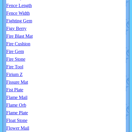
Fence Length
Fence Width
Fighting Gem
Figy Berry
Fire Blast Mat
Fire Cushion
Fire Gem
Fire Stone
Fire Tool
Firium Z
Fissure Mat
Fist Plate
Flame Mail
Flame Orb
Flame Plate
Float Stone
Flower Mail