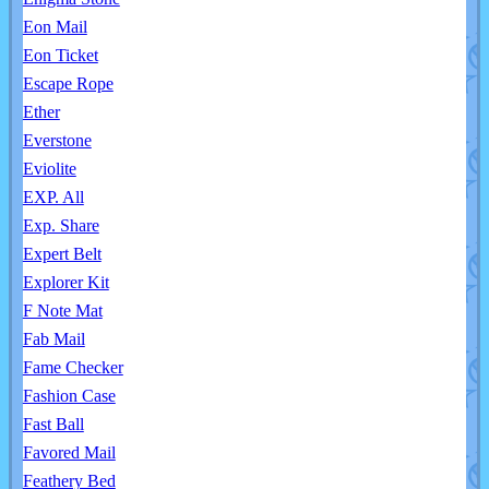
Eon Mail
Eon Ticket
Escape Rope
Ether
Everstone
Eviolite
EXP. All
Exp. Share
Expert Belt
Explorer Kit
F Note Mat
Fab Mail
Fame Checker
Fashion Case
Fast Ball
Favored Mail
Feathery Bed