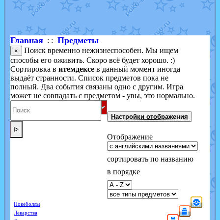
Shadow mismagius
от
JOK_julia
в фанарте.
художник
от
vicavica
в фанарте.
Главная
Предметы
: :
Поиск временно нежизнеспособен. Мы ищем
×
способы его оживить. Скоро всё будет хорошо. :)
Сортировка в
итемдексе
в данный момент иногда
выдаёт странности. Список предметов пока не
полный. Два события связаны одно с другим. Игра
может не совпадать с предметом - увы, это нормально.
Настройки отображения
ᐅ
Отображение
сортировать по названию
в порядке
Покеболлы
Лекарства