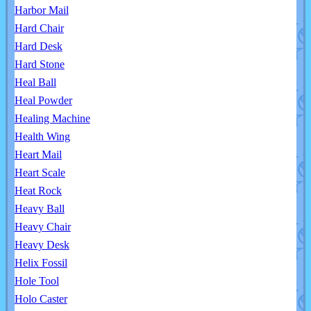
Harbor Mail
Hard Chair
Hard Desk
Hard Stone
Heal Ball
Heal Powder
Healing Machine
Health Wing
Heart Mail
Heart Scale
Heat Rock
Heavy Ball
Heavy Chair
Heavy Desk
Helix Fossil
Hole Tool
Holo Caster