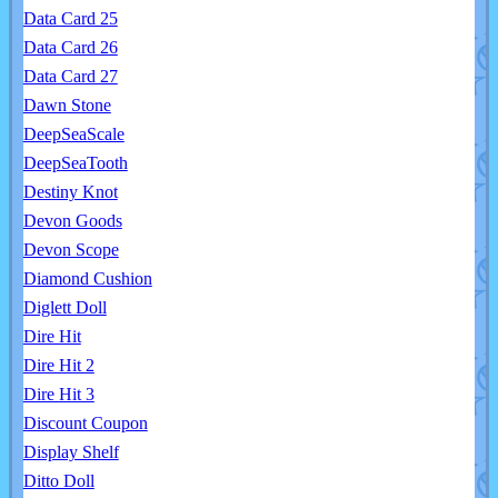
Data Card 25
Data Card 26
Data Card 27
Dawn Stone
DeepSeaScale
DeepSeaTooth
Destiny Knot
Devon Goods
Devon Scope
Diamond Cushion
Diglett Doll
Dire Hit
Dire Hit 2
Dire Hit 3
Discount Coupon
Display Shelf
Ditto Doll