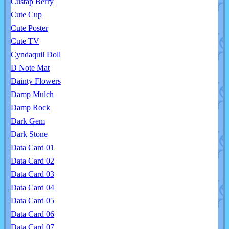
Custap Berry
Cute Cup
Cute Poster
Cute TV
Cyndaquil Doll
D Note Mat
Dainty Flowers
Damp Mulch
Damp Rock
Dark Gem
Dark Stone
Data Card 01
Data Card 02
Data Card 03
Data Card 04
Data Card 05
Data Card 06
Data Card 07