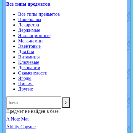
Все типы предметов
Все типы предметов
Покеболлы
Лекарства
Держимые
Эволюционные
Мега-камни
Эвентовые
Для боя
Витамины
Ключевые
Декорации
Окаменелости
Ягоды
Письма
Другие
ᐅ
Предмет не найден в базе.
A Note Mat
Ability Capsule