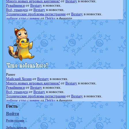
Много новых игровых картинок!
от
Bestary
в новостях.
Ревайвимся
от
Bestary
в новостях.
Всё, трындец
от
Bestary
в новостях.
Технические проблемы регистрации
от
Bestary
в новостях.
доброе утро славяне
от
Dakku
в фанарте.
Йолда и Мимикью
от
MavisNyanCat
в фанарте.
Недовольный котомангуст
от
Randomon
в фанарте.
The Dark Wishmaker
от
Randomon
в фанарте.
шадоу спиритомб
от
ilovearceus
в фанарте.
траббиш
от
ilovearceus
в фанарте.
Raging Bolt
от
GraceDaFox
в фанарте.
Shadow mismagius
от
JOK_julia
в фанарте.
художник
от
vicavica
в фанарте.
Ранее
Майский Хоэнн
от
Bestary
в новостях.
Много новых игровых картинок!
от
Bestary
в новостях.
Ревайвимся
от
Bestary
в новостях.
Всё, трындец
от
Bestary
в новостях.
Технические проблемы регистрации
от
Bestary
в новостях.
доброе утро славяне
от
Dakku
в фанарте.
Йолда и Мимикью
от
MavisNyanCat
в фанарте.
Гость
Недовольный котомангуст
от
Randomon
в фанарте.
Войти
The Dark Wishmaker
от
Randomon
в фанарте.
шадоу спиритомб
от
ilovearceus
в фанарте.
Регистрация
траббиш
от
ilovearceus
в фанарте.
Raging Bolt
от
GraceDaFox
в фанарте.
Забыл пароль