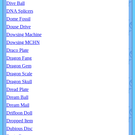
Dive Ball
DNA Splicers
Dome Fossil
Douse Drive
Dowsing Machine
Dowsing MCHN
Draco Plate
Dragon Fang
Dragon Gem
Dragon Scale
Dragon Skull
Dread Plate
Dream Ball
Dream Mail
Drifloon Doll
Dropped Item
Dubious Disc