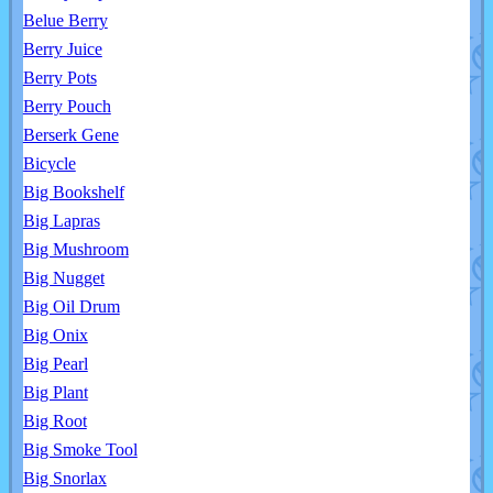
Belue Berry
Berry Juice
Berry Pots
Berry Pouch
Berserk Gene
Bicycle
Big Bookshelf
Big Lapras
Big Mushroom
Big Nugget
Big Oil Drum
Big Onix
Big Pearl
Big Plant
Big Root
Big Smoke Tool
Big Snorlax