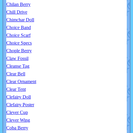
Chilan Berry
Chill Drive
Chimchar Doll
Choice Band
Choice Scarf
Choice Specs
Chople Berry
Claw Fossil
Cleanse Tag
Clear Bell
Clear Ornament
Clear Tent
Clefairy Doll
Clefairy Poster
Clever Cup
Clever Wing
Coba Berry