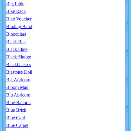
Big Table
Bike Rack
Bike Voucher
Binding Band
Binoculars
Black Belt
Black Flute
Black Sludge
BlackGlasses
Blastoise Doll
Blk Apricorn
Bloom Mail
Blu Apricorn
Blue Balloon
Blue Brick
Blue Card
Blue Carpet