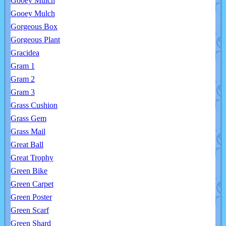
Gooey Mulch
Gooey Mulch
Gorgeous Box
Gorgeous Plant
Gracidea
Gram 1
Gram 2
Gram 3
Grass Cushion
Grass Gem
Grass Mail
Great Ball
Great Trophy
Green Bike
Green Carpet
Green Poster
Green Scarf
Green Shard