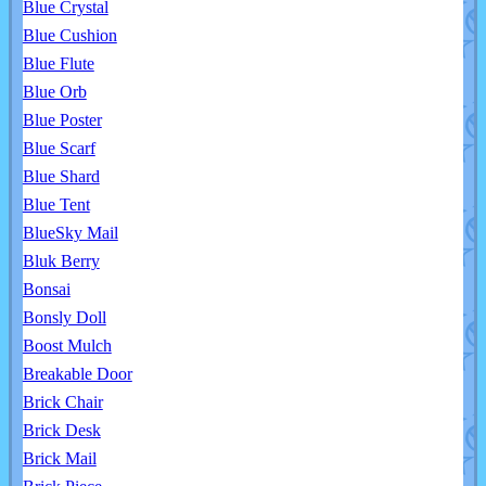
Blue Crystal
Blue Cushion
Blue Flute
Blue Orb
Blue Poster
Blue Scarf
Blue Shard
Blue Tent
BlueSky Mail
Bluk Berry
Bonsai
Bonsly Doll
Boost Mulch
Breakable Door
Brick Chair
Brick Desk
Brick Mail