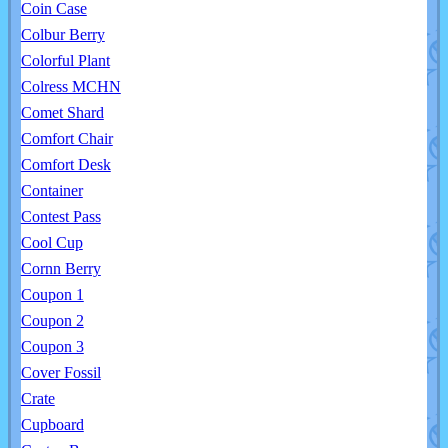
Coin Case
Colbur Berry
Colorful Plant
Colress MCHN
Comet Shard
Comfort Chair
Comfort Desk
Container
Contest Pass
Cool Cup
Cornn Berry
Coupon 1
Coupon 2
Coupon 3
Cover Fossil
Crate
Cupboard