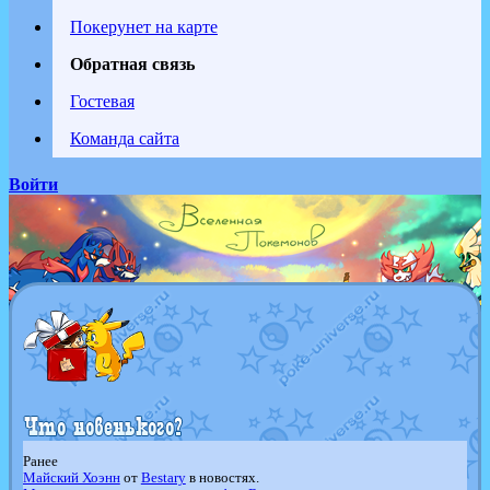
Покерунет на карте
Обратная связь
Гостевая
Команда сайта
Войти
Ранее
Майский Хоэнн
от
Bestary
в новостях.