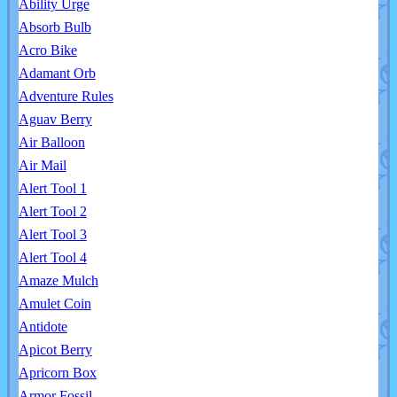
Ability Urge
Absorb Bulb
Acro Bike
Adamant Orb
Adventure Rules
Aguav Berry
Air Balloon
Air Mail
Alert Tool 1
Alert Tool 2
Alert Tool 3
Alert Tool 4
Amaze Mulch
Amulet Coin
Antidote
Apicot Berry
Apricorn Box
Armor Fossil