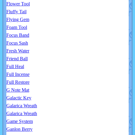
Flower Tool
Fluffy Tail
Flying Gem
Foam Tool
Focus Band
Focus Sash
Fresh Water
Friend Ball
Full Heal
Full Incense
Full Restore
G Note Mat
Galactic Key
Galarica Wreath
Galarica Wreath
Game System
Ganlon Berry