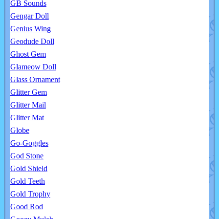
GB Sounds
Gengar Doll
Genius Wing
Geodude Doll
Ghost Gem
Glameow Doll
Glass Ornament
Glitter Gem
Glitter Mail
Glitter Mat
Globe
Go-Goggles
God Stone
Gold Shield
Gold Teeth
Gold Trophy
Good Rod