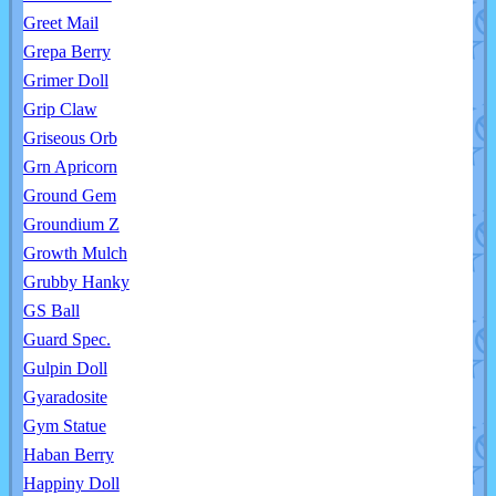
Greet Mail
Grepa Berry
Grimer Doll
Grip Claw
Griseous Orb
Grn Apricorn
Ground Gem
Groundium Z
Growth Mulch
Grubby Hanky
GS Ball
Guard Spec.
Gulpin Doll
Gyaradosite
Gym Statue
Haban Berry
Happiny Doll