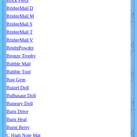
Brick Piece
BridgeMail D
BridgeMail M
BridgeMail S
BridgeMail T
BridgeMail V
BrightPowder
Bronze Trophy
Bubble Mail
Bubble Tool
Bug Gem
Buizel Doll
Bulbasaur Doll
Buneary Doll
Burn Drive
Burn Heal
Burnt Berry
C High Note Mat