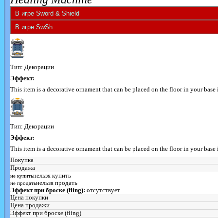
Тип: Декорации
Эффект:
This item is a decorative ornament that can be placed on the floor in your ba
Тип: Декорации
Эффект:
This item is a decorative ornament that can be placed on the floor in your ba
Покупка
Продажа
нельзя купить
не купить
нельзя продать
не продать
Эффект при броске (fling):
отсутствует
Цена покупки
Цена продажи
Эффект при броске (fling)