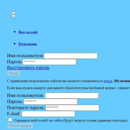
×
Вход на сайт
Регистрация
Имя пользователя
Пароль
Восстановить пароль
Вход
С правилами пользования сайтом вы можете ознакомиться
здесь
.
Мультиак
Если вам нужен аккаунт для вашего брата/сестры/любимой кошки - свяжит
Имя пользователя:
Пароль:
Повторите пароль:
E-mail:
Скрывать мой e-mail на сайте (будут видеть только администраторы).