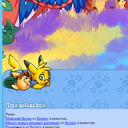
Ранее
Майский Хоэнн
от
Bestary
в новостях.
Много новых игровых картинок!
от
Bestary
в новостях.
Ревайвимся
от
Bestary
в новостях.