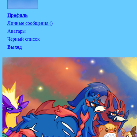
Профиль
Личные сообщения ()
Аватары
Чёрный список
Выход