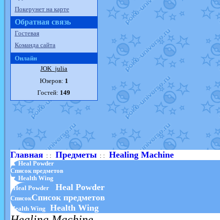
Покерунет на карте
Обратная связь
Гостевая
Команда сайта
Онлайн
JOK_julia
Юзеров:
1
Гостей:
149
Главная
Предметы
Healing Machine
: :
: :
▲ Heal Powder
Список предметов
▼ Health Wing
Heal Powder
Heal Powder
Список предметов
Список
Health Wing
Health Wing
Healing Machine