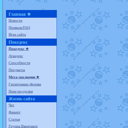
Главная ★
Новости
Правила/FAQ
Игра сайта
Покедекс
Покедекс ★
Атакдекс
Способности
Предметы
Мега-эволюции ★
Гигантамакс-формы
Поке-подделки
Жизнь сайта
Чат
Фанарт
Статьи
Группа Вконтакте