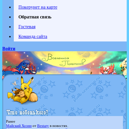
Покерунет на карте
Обратная связь
Гостевая
Команда сайта
Войти
Ранее
Майский Хоэнн
от
Bestary
в новостях.