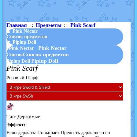
Shadow mismagius
от
JOK_julia
в фанарте.
художник
от
vicavica
в фанарте.
Главная
Предметы
Pink Scarf
: :
: :
▲ Pink Nectar
Список предметов
▼ Piplup Doll
Pink Nectar
Pink Nectar
Список предметов
Список
Piplup Doll
Piplup Doll
Pink Scarf
Розовый Шарф
Тип: Держимые
Эффект:
Если держать: Повышает Прелесть держащего во