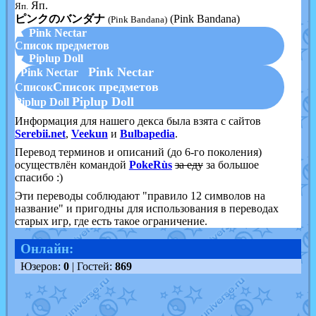
Яп.
Яп.
ピンクのバンダナ
(Pink Bandana)
(Pink Bandana)
▲ Pink Nectar
Список предметов
▼ Piplup Doll
Pink Nectar
Pink Nectar
Список предметов
Список
Piplup Doll
Piplup Doll
Информация для нашего декса была взята с сайтов
Serebii.net
,
Veekun
и
Bulbapedia
.
Перевод терминов и описаний (до 6-го поколения)
осуществлён командой
PokeRùs
за еду
за большое
спасибо :)
Эти переводы соблюдают "правило 12 символов на
название" и пригодны для использования в переводах
старых игр, где есть такое ограничение.
Онлайн:
Юзеров:
0
| Гостей:
869