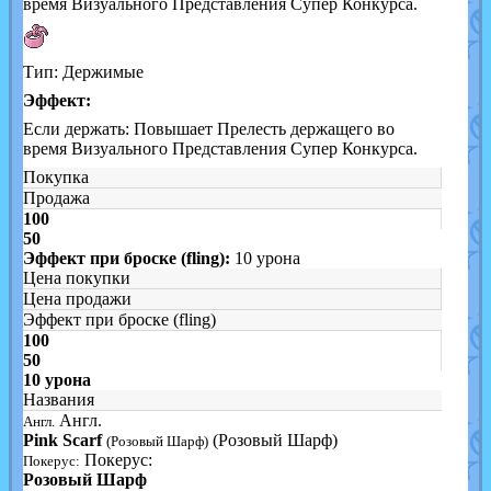
время Визуального Представления Супер Конкурса.
Тип: Держимые
Эффект:
Если держать: Повышает Прелесть держащего во
время Визуального Представления Супер Конкурса.
Покупка
Продажа
100
50
Эффект при броске (fling):
10 урона
Цена покупки
Цена продажи
Эффект при броске (fling)
100
50
10 урона
Названия
Англ.
Англ.
Pink Scarf
(Розовый Шарф)
(Розовый Шарф)
Покерус:
Покерус:
Розовый Шарф