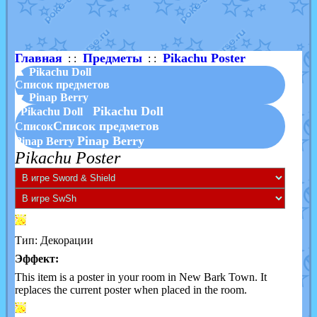
Shadow mismagius
от
JOK_julia
в фанарте.
художник
от
vicavica
в фанарте.
Главная
Предметы
Pikachu Poster
: :
: :
▲ Pikachu Doll
Список предметов
▼ Pinap Berry
Pikachu Doll
Pikachu Doll
Список предметов
Список
Pinap Berry
Pinap Berry
Pikachu Poster
Тип: Декорации
Эффект:
This item is a poster in your room in New Bark Town. It
replaces the current poster when placed in the room.