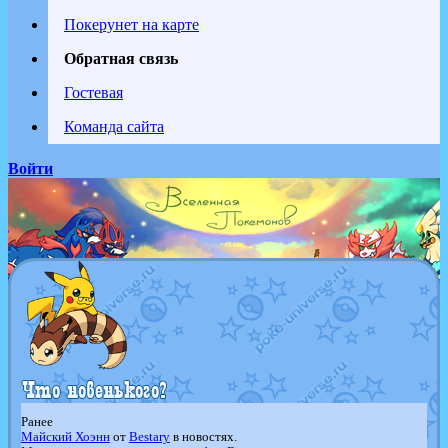
Покерунет на карте
Обратная связь
Гостевая
Команда сайта
Войти
Ранее
Майский Хоэнн
от
Bestary
в новостях.