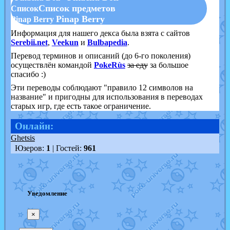
Список предметов
Список
Pinap Berry
Pinap Berry
Информация для нашего декса была взята с сайтов
Serebii.net
,
Veekun
и
Bulbapedia
.
Перевод терминов и описаний (до 6-го поколения)
осуществлён командой
PokeRùs
за еду
за большое
спасибо :)
Эти переводы соблюдают "правило 12 символов на
название" и пригодны для использования в переводах
старых игр, где есть такое ограничение.
Онлайн:
Ghetsis
Юзеров:
1
| Гостей:
961
Уведомление
×