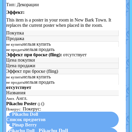
Тип: Декорации
Эффект:
This item is a poster in your room in New Bark Town. It
replaces the current poster when placed in the room.
Покупка
Продажа
нельзя купить
не купить
нельзя продать
не продать
Эффект при броске (fling):
отсутствует
Цена покупки
Цена продажи
Эффект при броске (fling)
нельзя купить
не купить
нельзя продать
не продать
отсутствует
Названия
Англ.
Англ.
Pikachu Poster
()
()
Покерус:
Покерус:
▲ Pikachu Doll
Список предметов
▼ Pinap Berry
Pikachu Doll
Pikachu Doll