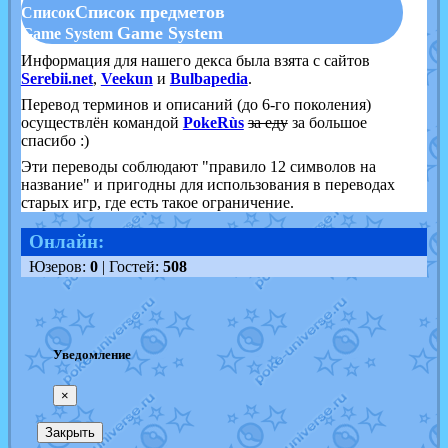
Список предметов
Список
Game System
Game System
Информация для нашего декса была взята с сайтов
Serebii.net
,
Veekun
и
Bulbapedia
.
Перевод терминов и описаний (до 6-го поколения)
осуществлён командой
PokeRùs
за еду
за большое
спасибо :)
Эти переводы соблюдают "правило 12 символов на
название" и пригодны для использования в переводах
старых игр, где есть такое ограничение.
Онлайн:
Юзеров:
0
| Гостей:
508
Уведомление
×
Закрыть