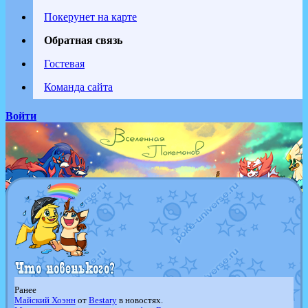
Покерунет на карте
Обратная связь
Гостевая
Команда сайта
Войти
Ранее
Майский Хоэнн
от
Bestary
в новостях.