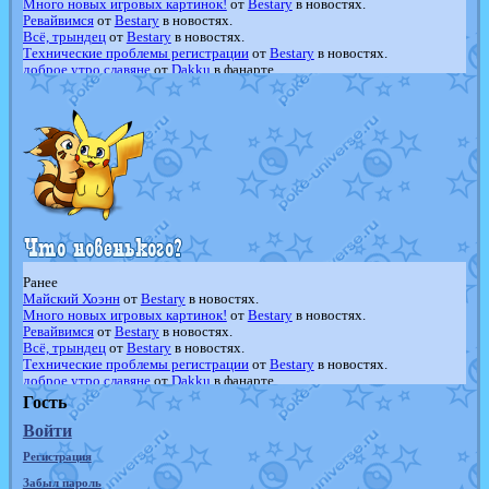
Много новых игровых картинок!
от
Bestary
в новостях.
Ревайвимся
от
Bestary
в новостях.
Всё, трындец
от
Bestary
в новостях.
Технические проблемы регистрации
от
Bestary
в новостях.
доброе утро славяне
от
Dakku
в фанарте.
Йолда и Мимикью
от
MavisNyanCat
в фанарте.
Недовольный котомангуст
от
Randomon
в фанарте.
The Dark Wishmaker
от
Randomon
в фанарте.
шадоу спиритомб
от
ilovearceus
в фанарте.
траббиш
от
ilovearceus
в фанарте.
Raging Bolt
от
GraceDaFox
в фанарте.
Shadow mismagius
от
JOK_julia
в фанарте.
художник
от
vicavica
в фанарте.
Ранее
Майский Хоэнн
от
Bestary
в новостях.
Много новых игровых картинок!
от
Bestary
в новостях.
Ревайвимся
от
Bestary
в новостях.
Всё, трындец
от
Bestary
в новостях.
Технические проблемы регистрации
от
Bestary
в новостях.
доброе утро славяне
от
Dakku
в фанарте.
Йолда и Мимикью
от
MavisNyanCat
в фанарте.
Гость
Недовольный котомангуст
от
Randomon
в фанарте.
Войти
The Dark Wishmaker
от
Randomon
в фанарте.
шадоу спиритомб
от
ilovearceus
в фанарте.
Регистрация
траббиш
от
ilovearceus
в фанарте.
Raging Bolt
от
GraceDaFox
в фанарте.
Забыл пароль