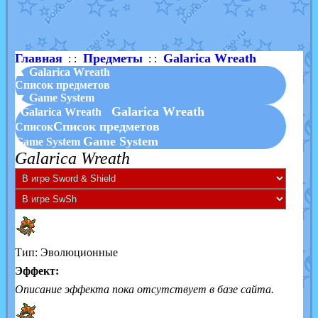
Shadow mismagius
от
JOK_julia
в фанарте.
художник
от
vicavica
в фанарте.
Главная
Предметы
Galarica Wreath
: :
: :
▲ Galarica Wreath
Список предметов
▼ Game System
Galarica Wreath
Galarica Wreath
Список предметов
Список
Game System
Game System
Galarica Wreath
Тип: Эволюционные
Эффект:
Описание эффекта пока отсутствует в базе сайта.