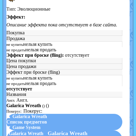
Тип: Эволюционные
Эффект:
Описание эффекта пока отсутствует в базе сайта.
Покупка
Продажа
нельзя купить
не купить
нельзя продать
не продать
Эффект при броске (fling):
отсутствует
Цена покупки
Цена продажи
Эффект при броске (fling)
нельзя купить
не купить
нельзя продать
не продать
отсутствует
Названия
Англ.
Англ.
Galarica Wreath
()
()
Покерус:
Покерус:
▲ Galarica Wreath
Список предметов
▼ Game System
Galarica Wreath
Galarica Wreath