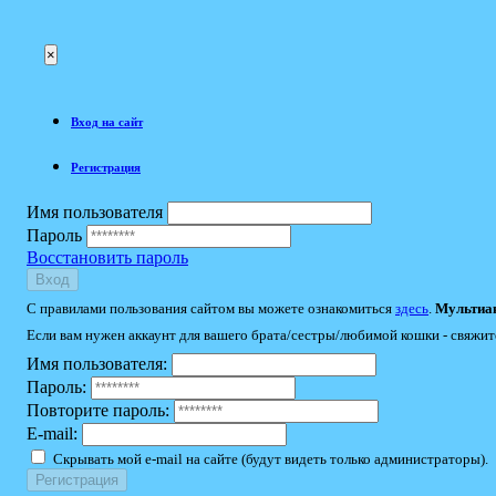
×
Вход на сайт
Регистрация
Имя пользователя
Пароль
Восстановить пароль
Вход
С правилами пользования сайтом вы можете ознакомиться
здесь
.
Мультиак
Если вам нужен аккаунт для вашего брата/сестры/любимой кошки - свяжит
Имя пользователя:
Пароль:
Повторите пароль:
E-mail:
Скрывать мой e-mail на сайте (будут видеть только администраторы).