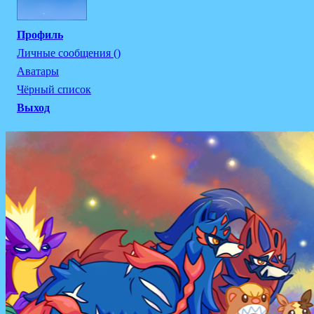
Профиль
Личные сообщения ()
Аватары
Чёрный список
Выход