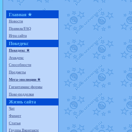
Главная ★
Новости
Правила/FAQ
Игра сайта
Покедекс
Покедекс ★
Атакдекс
Способности
Предметы
Мега-эволюции ★
Гигантамакс-формы
Поке-подделки
Жизнь сайта
Чат
Фанарт
Статьи
Группа Вконтакте