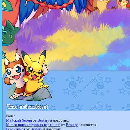
Ранее
Майский Хоэнн
от
Bestary
в новостях.
Много новых игровых картинок!
от
Bestary
в новостях.
Ревайвимся
от
Bestary
в новостях.