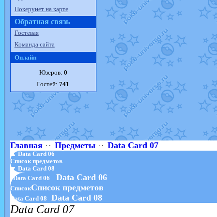
Покерунет на карте
Обратная связь
Гостевая
Команда сайта
Онлайн
Юзеров:
0
Гостей:
741
Главная
Предметы
Data Card 07
: :
: :
▲ Data Card 06
Список предметов
▼ Data Card 08
Data Card 06
Data Card 06
Список предметов
Список
Data Card 08
Data Card 08
Data Card 07