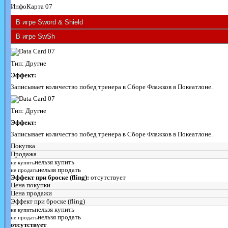
ИнфоКарта 07
Тип: Другие
Эффект:
Записывает количество побед тренера в Сборе Флажков в Покеатлоне.
Тип: Другие
Эффект:
Записывает количество побед тренера в Сборе Флажков в Покеатлоне.
Покупка
Продажа
нельзя купить
не купить
нельзя продать
не продать
Эффект при броске (fling):
отсутствует
Цена покупки
Цена продажи
Эффект при броске (fling)
нельзя купить
не купить
нельзя продать
не продать
отсутствует