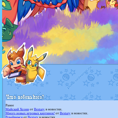
Ранее
Майский Хоэнн
от
Bestary
в новостях.
Много новых игровых картинок!
от
Bestary
в новостях.
Ревайвимся
от
Bestary
в новостях.