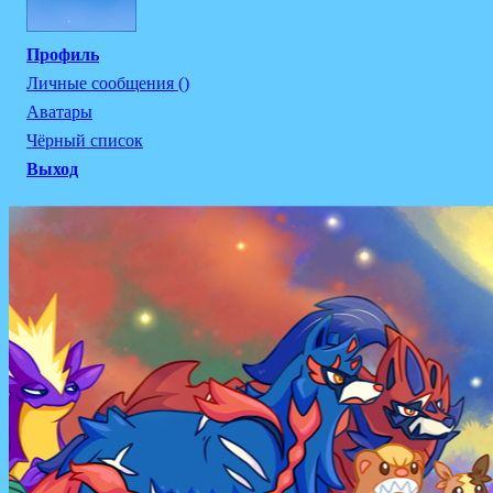
Профиль
Личные сообщения ()
Аватары
Чёрный список
Выход