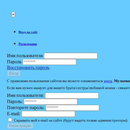
×
Вход на сайт
Регистрация
Имя пользователя
Пароль
Восстановить пароль
Вход
С правилами пользования сайтом вы можете ознакомиться
здесь
.
Мультиак
Если вам нужен аккаунт для вашего брата/сестры/любимой кошки - свяжит
Имя пользователя:
Пароль:
Повторите пароль:
E-mail:
Скрывать мой e-mail на сайте (будут видеть только администраторы).