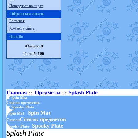
Покерунет на карте
Обратная связь
Гостевая
Команда сайта
Онлайн
Юзеров:
0
Гостей:
106
Главная
Предметы
Splash Plate
: :
: :
▲ Spin Mat
Список предметов
▼ Spooky Plate
Spin Mat
Spin Mat
Список предметов
Список
Spooky Plate
Spooky Plate
Splash Plate