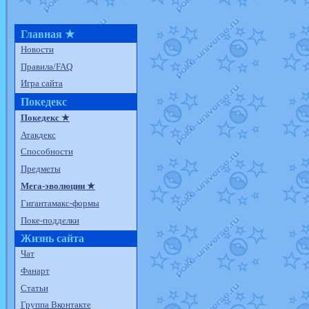
Главная ★
Новости
Правила/FAQ
Игра сайта
Покедекс
Покедекс ★
Атакдекс
Способности
Предметы
Мега-эволюции ★
Гигантамакс-формы
Поке-подделки
Жизнь сайта
Чат
Фанарт
Статьи
Группа Вконтакте