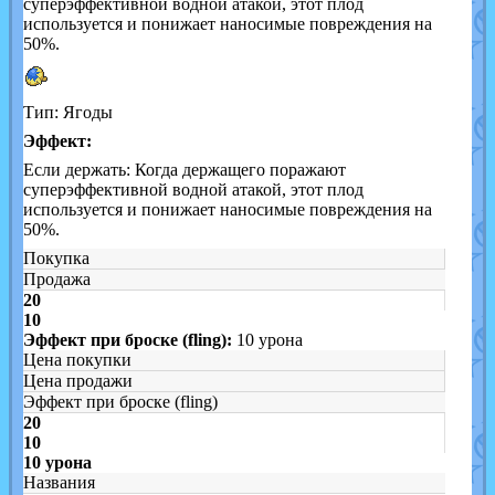
суперэффективной водной атакой, этот плод
используется и понижает наносимые повреждения на
50%.
Тип: Ягоды
Эффект:
Если держать: Когда держащего поражают
суперэффективной водной атакой, этот плод
используется и понижает наносимые повреждения на
50%.
Покупка
Продажа
20
10
Эффект при броске (fling):
10 урона
Цена покупки
Цена продажи
Эффект при броске (fling)
20
10
10 урона
Названия