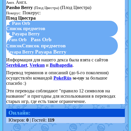
Англ.
Англ.
Passho Berry
(Плод Цвестра)
(Плод Цвестра)
Покерус:
Покерус:
Плод Цвестра
▲ Pass Orb
Список предметов
▼ Payapa Berry
Pass Orb
Pass Orb
Список предметов
Список
Payapa Berry
Payapa Berry
Информация для нашего декса была взята с сайтов
Serebii.net
,
Veekun
и
Bulbapedia
.
Перевод терминов и описаний (до 6-го поколения)
осуществлён командой
PokeRùs
за еду
за большое
спасибо :)
Эти переводы соблюдают "правило 12 символов на
название" и пригодны для использования в переводах
старых игр, где есть такое ограничение.
Онлайн:
Юзеров:
0
| Гостей:
119