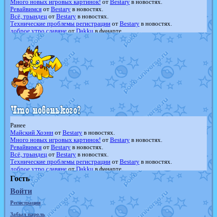
Много новых игровых картинок!
от
Bestary
в новостях.
Ревайвимся
от
Bestary
в новостях.
Всё, трындец
от
Bestary
в новостях.
Технические проблемы регистрации
от
Bestary
в новостях.
доброе утро славяне
от
Dakku
в фанарте.
Йолда и Мимикью
от
MavisNyanCat
в фанарте.
Недовольный котомангуст
от
Randomon
в фанарте.
The Dark Wishmaker
от
Randomon
в фанарте.
шадоу спиритомб
от
ilovearceus
в фанарте.
траббиш
от
ilovearceus
в фанарте.
Raging Bolt
от
GraceDaFox
в фанарте.
Shadow mismagius
от
JOK_julia
в фанарте.
художник
от
vicavica
в фанарте.
Ранее
Майский Хоэнн
от
Bestary
в новостях.
Много новых игровых картинок!
от
Bestary
в новостях.
Ревайвимся
от
Bestary
в новостях.
Всё, трындец
от
Bestary
в новостях.
Технические проблемы регистрации
от
Bestary
в новостях.
доброе утро славяне
от
Dakku
в фанарте.
Йолда и Мимикью
от
MavisNyanCat
в фанарте.
Гость
Недовольный котомангуст
от
Randomon
в фанарте.
Войти
The Dark Wishmaker
от
Randomon
в фанарте.
шадоу спиритомб
от
ilovearceus
в фанарте.
Регистрация
траббиш
от
ilovearceus
в фанарте.
Raging Bolt
от
GraceDaFox
в фанарте.
Забыл пароль