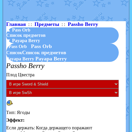
Shadow mismagius
от
JOK_julia
в фанарте.
художник
от
vicavica
в фанарте.
Главная
Предметы
Passho Berry
: :
: :
▲ Pass Orb
Список предметов
▼ Payapa Berry
Pass Orb
Pass Orb
Список предметов
Список
Payapa Berry
Payapa Berry
Passho Berry
Плод Цвестра
Тип: Ягоды
Эффект:
Если держать: Когда держащего поражают