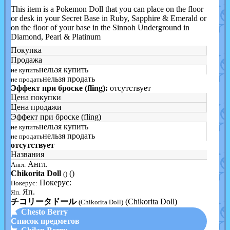
This item is a Pokemon Doll that you can place on the floor
or desk in your Secret Base in Ruby, Sapphire & Emerald or
on the floor of your base in the Sinnoh Underground in
Diamond, Pearl & Platinum
Покупка
Продажа
нельзя купить
не купить
нельзя продать
не продать
Эффект при броске (fling):
отсутствует
Цена покупки
Цена продажи
Эффект при броске (fling)
нельзя купить
не купить
нельзя продать
не продать
отсутствует
Названия
Англ.
Англ.
Chikorita Doll
()
()
Покерус:
Покерус:
Яп.
Яп.
チコリータドール
(Chikorita Doll)
(Chikorita Doll)
▲ Chesto Berry
Список предметов