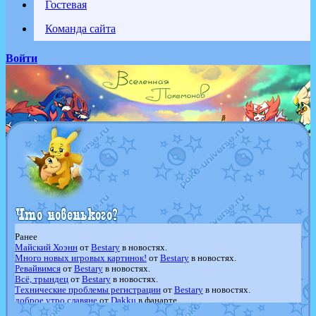
Гостевая
Команда сайта
Войти
Ранее
Майский Хоэнн
от
Bestary
в новостях.
Много новых игровых картинок!
от
Bestary
в новостях.
Ревайвимся
от
Bestary
в новостях.
Всё, трындец
от
Bestary
в новостях.
Технические проблемы регистрации
от
Bestary
в новостях.
доброе утро славяне
от
Dakku
в фанарте.
Йолда и Мимикью
от
MavisNyanCat
в фанарте.