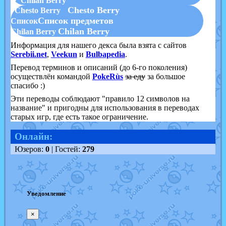
▼ Chilan Berry
Chesto Berry
Chesto Berry
Список предметов
Список
Chilan Berry
Chilan Berry
Информация для нашего декса была взята с сайтов
Serebii.net
,
Veekun
и
Bulbapedia
.
Перевод терминов и описаний (до 6-го поколения)
осуществлён командой
PokeRùs
за еду
за большое
спасибо :)
Эти переводы соблюдают "правило 12 символов на
название" и пригодны для использования в переводах
старых игр, где есть такое ограничение.
Онлайн:
Юзеров:
0
| Гостей:
279
Уведомление
×