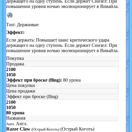
держащего на одну ступень. Если держит Снизел: При
повышении уровня ночью эволюционирует в Вивайла.
Тип: Держимые
Эффект:
Если держать: Повышает шанс критического удара
держащего на одну ступень. Если держит Снизел: При
повышении уровня ночью эволюционирует в Вивайла.
Покупка
Продажа
2100
1050
Эффект при броске (fling):
80 урона
Цена покупки
Цена продажи
Эффект при броске (fling)
2100
1050
80 урона
Названия
Англ.
Англ.
Razor Claw
(Острый Коготь)
(Острый Коготь)