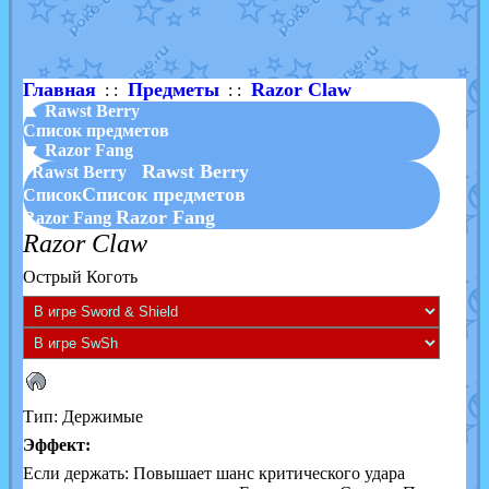
Shadow mismagius
от
JOK_julia
в фанарте.
художник
от
vicavica
в фанарте.
Главная
Предметы
Razor Claw
: :
: :
▲ Rawst Berry
Список предметов
▼ Razor Fang
Rawst Berry
Rawst Berry
Список предметов
Список
Razor Fang
Razor Fang
Razor Claw
Острый Коготь
Тип: Держимые
Эффект:
Если держать: Повышает шанс критического удара