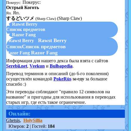
Покерус:
Покерус:
Острый Коготь
Яп.
Яп.
するどいツメ
(Sharp Claw)
(Sharp Claw)
▲ Rawst Berry
Список предметов
▼ Razor Fang
Rawst Berry
Rawst Berry
Список предметов
Список
Razor Fang
Razor Fang
Информация для нашего декса была взята с сайтов
Serebii.net
,
Veekun
и
Bulbapedia
.
Перевод терминов и описаний (до 6-го поколения)
осуществлён командой
PokeRùs
за еду
за большое
спасибо :)
Эти переводы соблюдают "правило 12 символов на
название" и пригодны для использования в переводах
старых игр, где есть такое ограничение.
Онлайн:
Ghetsis
,
HolySillia
Юзеров:
2
| Гостей:
184