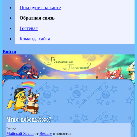
Покерунет на карте
Обратная связь
Гостевая
Команда сайта
Войти
Ранее
Майский Хоэнн
от
Bestary
в новостях.