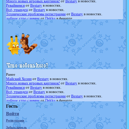
Много новых игровых картинок!
от
Bestary
в новостях.
Ревайвимся
от
Bestary
в новостях.
Всё, трындец
от
Bestary
в новостях.
Технические проблемы регистрации
от
Bestary
в новостях.
доброе утро славяне
от
Dakku
в фанарте.
Йолда и Мимикью
от
MavisNyanCat
в фанарте.
Недовольный котомангуст
от
Randomon
в фанарте.
The Dark Wishmaker
от
Randomon
в фанарте.
шадоу спиритомб
от
ilovearceus
в фанарте.
траббиш
от
ilovearceus
в фанарте.
Raging Bolt
от
GraceDaFox
в фанарте.
Shadow mismagius
от
JOK_julia
в фанарте.
художник
от
vicavica
в фанарте.
Ранее
Майский Хоэнн
от
Bestary
в новостях.
Много новых игровых картинок!
от
Bestary
в новостях.
Ревайвимся
от
Bestary
в новостях.
Всё, трындец
от
Bestary
в новостях.
Технические проблемы регистрации
от
Bestary
в новостях.
доброе утро славяне
от
Dakku
в фанарте.
Йолда и Мимикью
от
MavisNyanCat
в фанарте.
Гость
Недовольный котомангуст
от
Randomon
в фанарте.
Войти
The Dark Wishmaker
от
Randomon
в фанарте.
шадоу спиритомб
от
ilovearceus
в фанарте.
Регистрация
траббиш
от
ilovearceus
в фанарте.
Raging Bolt
от
GraceDaFox
в фанарте.
Забыл пароль