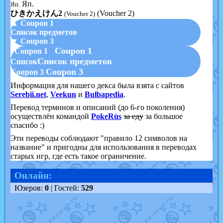
Яп.
Яп.
ひきかえけん2
(Voucher 2)
(Voucher 2)
▲ Coupon 1
Список предметов
▼ Coupon 3
Coupon 1
Coupon 1
Список предметов
Список
Coupon 3
Coupon 3
Информация для нашего декса была взята с сайтов
Serebii.net
,
Veekun
и
Bulbapedia
.
Перевод терминов и описаний (до 6-го поколения)
осуществлён командой
PokeRùs
за еду
за большое
спасибо :)
Эти переводы соблюдают "правило 12 символов на
название" и пригодны для использования в переводах
старых игр, где есть такое ограничение.
Онлайн:
Юзеров:
0
| Гостей:
529