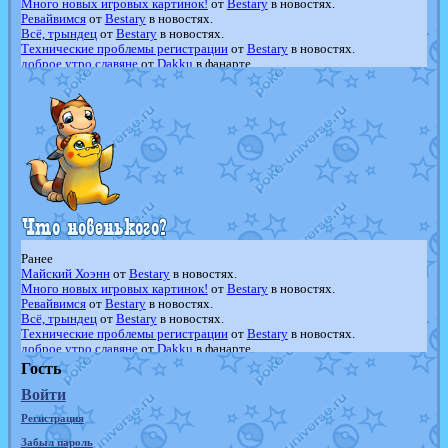
Много новых игровых картинок!
от
Bestary
в новостях.
Ревайвимся
от
Bestary
в новостях.
Всё, трындец
от
Bestary
в новостях.
Технические проблемы регистрации
от
Bestary
в новостях.
доброе утро славяне
от
Dakku
в фанарте.
Йолда и Мимикью
от
MavisNyanCat
в фанарте.
Недовольный котомангуст
от
Randomon
в фанарте.
The Dark Wishmaker
от
Randomon
в фанарте.
шадоу спиритомб
от
ilovearceus
в фанарте.
траббиш
от
ilovearceus
в фанарте.
Raging Bolt
от
GraceDaFox
в фанарте.
Shadow mismagius
от
JOK_julia
в фанарте.
художник
от
vicavica
в фанарте.
Ранее
Майский Хоэнн
от
Bestary
в новостях.
Много новых игровых картинок!
от
Bestary
в новостях.
Ревайвимся
от
Bestary
в новостях.
Всё, трындец
от
Bestary
в новостях.
Технические проблемы регистрации
от
Bestary
в новостях.
доброе утро славяне
от
Dakku
в фанарте.
Йолда и Мимикью
от
MavisNyanCat
в фанарте.
Гость
Недовольный котомангуст
от
Randomon
в фанарте.
Войти
The Dark Wishmaker
от
Randomon
в фанарте.
шадоу спиритомб
от
ilovearceus
в фанарте.
Регистрация
траббиш
от
ilovearceus
в фанарте.
Raging Bolt
от
GraceDaFox
в фанарте.
Забыл пароль