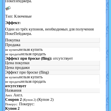
ПокеПейджера.
Тип: Ключевые
Эффект:
Один из трёх купонов, необходимых для получения
ПокеПейджера.
Покупка
Продажа
нельзя купить
не купить
нельзя продать
не продать
Эффект при броске (fling):
отсутствует
Цена покупки
Цена продажи
Эффект при броске (fling)
нельзя купить
не купить
нельзя продать
не продать
отсутствует
Названия
Англ.
Англ.
Coupon 2
(Купон 2)
(Купон 2)
Покерус:
Покерус:
Купон 2