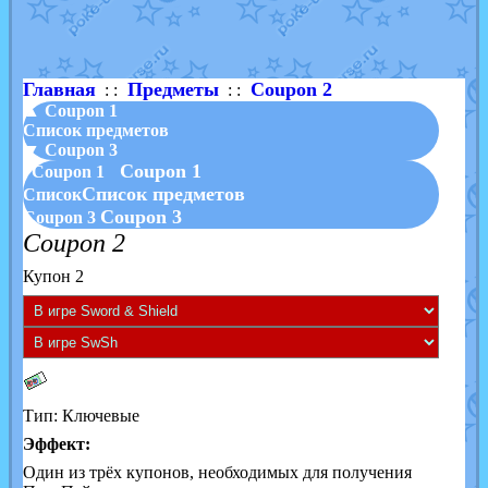
Shadow mismagius
от
JOK_julia
в фанарте.
художник
от
vicavica
в фанарте.
Главная
Предметы
Coupon 2
: :
: :
▲ Coupon 1
Список предметов
▼ Coupon 3
Coupon 1
Coupon 1
Список предметов
Список
Coupon 3
Coupon 3
Coupon 2
Купон 2
Тип: Ключевые
Эффект:
Один из трёх купонов, необходимых для получения