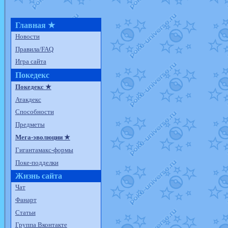
Главная ★
Новости
Правила/FAQ
Игра сайта
Покедекс
Покедекс ★
Атакдекс
Способности
Предметы
Мега-эволюции ★
Гигантамакс-формы
Поке-подделки
Жизнь сайта
Чат
Фанарт
Статьи
Группа Вконтакте