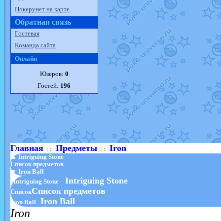
Покерунет на карте
Обратная связь
Гостевая
Команда сайта
Онлайн
Юзеров:
0
Гостей:
196
Главная
Предметы
Iron
: :
: :
▲ Intriguing Stone
Список предметов
▼ Iron Ball
Intriguing Stone
Intriguing Stone
Список предметов
Список
Iron Ball
Iron Ball
Iron