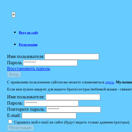
×
Вход на сайт
Регистрация
Имя пользователя
Пароль
Восстановить пароль
Вход
С правилами пользования сайтом вы можете ознакомиться
здесь
.
Мультиак
Если вам нужен аккаунт для вашего брата/сестры/любимой кошки - свяжит
Имя пользователя:
Пароль:
Повторите пароль:
E-mail:
Скрывать мой e-mail на сайте (будут видеть только администраторы).