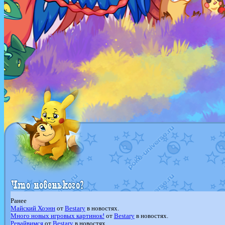
Ранее
Майский Хоэнн
от
Bestary
в новостях.
Много новых игровых картинок!
от
Bestary
в новостях.
Ревайвимся
от
Bestary
в новостях.