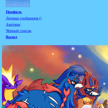
Профиль
Личные сообщения ()
Аватары
Чёрный список
Выход