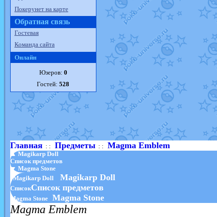
Покерунет на карте
Обратная связь
Гостевая
Команда сайта
Онлайн
Юзеров:
0
Гостей:
528
Главная
Предметы
Magma Emblem
: :
: :
▲ Magikarp Doll
Список предметов
▼ Magma Stone
Magikarp Doll
Magikarp Doll
Список предметов
Список
Magma Stone
Magma Stone
Magma Emblem