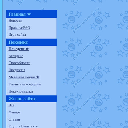
Главная ★
Новости
Правила/FAQ
Игра сайта
Покедекс
Покедекс ★
Атакдекс
Способности
Предметы
Мега-эволюции ★
Гигантамакс-формы
Поке-подделки
Жизнь сайта
Чат
Фанарт
Статьи
Группа Вконтакте