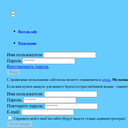
×
Вход на сайт
Регистрация
Имя пользователя
Пароль
Восстановить пароль
Вход
С правилами пользования сайтом вы можете ознакомиться
здесь
.
Мультиак
Если вам нужен аккаунт для вашего брата/сестры/любимой кошки - свяжит
Имя пользователя:
Пароль:
Повторите пароль:
E-mail:
Скрывать мой e-mail на сайте (будут видеть только администраторы).