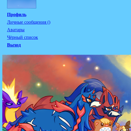
Профиль
Личные сообщения ()
Аватары
Чёрный список
Выход