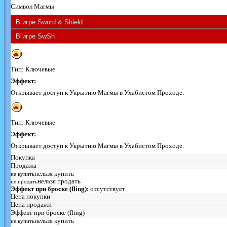
Символ Магмы
Тип: Ключевые
Эффект:
Открывает доступ к Укрытию Магмы в Ухабистом Проходе.
Тип: Ключевые
Эффект:
Открывает доступ к Укрытию Магмы в Ухабистом Проходе.
Покупка
Продажа
нельзя купить
не купить
нельзя продать
не продать
Эффект при броске (fling):
отсутствует
Цена покупки
Цена продажи
Эффект при броске (fling)
нельзя купить
не купить