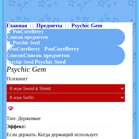
Shadow mismagius
от
JOK_julia
в фанарте.
художник
от
vicavica
в фанарте.
Главная
Предметы
Psychic Gem
: :
: :
▲ PsnCureBerry
Список предметов
▼ Psychic Seed
PsnCureBerry
PsnCureBerry
Список предметов
Список
Psychic Seed
Psychic Seed
Psychic Gem
Психонит
Тип: Держимые
Эффект:
Если держать: Когда держащий использует