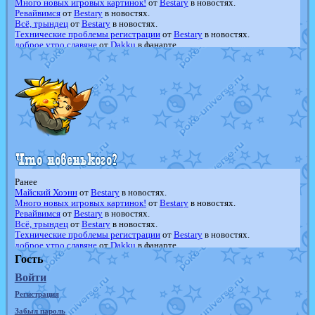
Много новых игровых картинок!
от
Bestary
в новостях.
Ревайвимся
от
Bestary
в новостях.
Всё, трындец
от
Bestary
в новостях.
Технические проблемы регистрации
от
Bestary
в новостях.
доброе утро славяне
от
Dakku
в фанарте.
Йолда и Мимикью
от
MavisNyanCat
в фанарте.
Недовольный котомангуст
от
Randomon
в фанарте.
The Dark Wishmaker
от
Randomon
в фанарте.
шадоу спиритомб
от
ilovearceus
в фанарте.
траббиш
от
ilovearceus
в фанарте.
Raging Bolt
от
GraceDaFox
в фанарте.
Shadow mismagius
от
JOK_julia
в фанарте.
художник
от
vicavica
в фанарте.
Ранее
Майский Хоэнн
от
Bestary
в новостях.
Много новых игровых картинок!
от
Bestary
в новостях.
Ревайвимся
от
Bestary
в новостях.
Всё, трындец
от
Bestary
в новостях.
Технические проблемы регистрации
от
Bestary
в новостях.
доброе утро славяне
от
Dakku
в фанарте.
Йолда и Мимикью
от
MavisNyanCat
в фанарте.
Гость
Недовольный котомангуст
от
Randomon
в фанарте.
Войти
The Dark Wishmaker
от
Randomon
в фанарте.
шадоу спиритомб
от
ilovearceus
в фанарте.
Регистрация
траббиш
от
ilovearceus
в фанарте.
Raging Bolt
от
GraceDaFox
в фанарте.
Забыл пароль