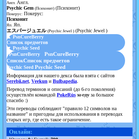
Англ.
Англ.
Psychic Gem
(Психонит)
(Психонит)
Покерус:
Покерус:
Психонит
Яп.
Яп.
エスパージュエル
(Psychic Jewel )
(Psychic Jewel )
▲ PsnCureBerry
Список предметов
▼ Psychic Seed
PsnCureBerry
PsnCureBerry
Список предметов
Список
Psychic Seed
Psychic Seed
Информация для нашего декса была взята с сайтов
Serebii.net
,
Veekun
и
Bulbapedia
.
Перевод терминов и описаний (до 6-го поколения)
осуществлён командой
PokeRùs
за еду
за большое
спасибо :)
Эти переводы соблюдают "правило 12 символов на
название" и пригодны для использования в переводах
старых игр, где есть такое ограничение.
Онлайн: