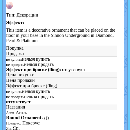
Тип: Декорации
Эффект:
This item is a decorative ornament that can be placed on the
floor in your base in the Sinnoh Underground in Diamond,
Pearl & Platinum
Покупка
Продажа
нельзя купить
не купить
нельзя продать
не продать
Эффект при броске (fling):
отсутствует
Цена покупки
Цена продажи
Эффект при броске (fling)
нельзя купить
не купить
нельзя продать
не продать
отсутствует
Названия
Англ.
Англ.
Round Ornament
()
()
Покерус:
Покерус:
Яп.
Яп.