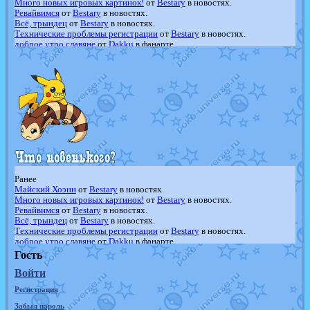
Много новых игровых картинок!
от
Bestary
в новостях.
Ревайвимся
от
Bestary
в новостях.
Всё, трындец
от
Bestary
в новостях.
Технические проблемы регистрации
от
Bestary
в новостях.
доброе утро славяне
от
Dakku
в фанарте.
Йолда и Мимикью
от
MavisNyanCat
в фанарте.
Недовольный котомангуст
от
Randomon
в фанарте.
The Dark Wishmaker
от
Randomon
в фанарте.
шадоу спиритомб
от
ilovearceus
в фанарте.
траббиш
от
ilovearceus
в фанарте.
Raging Bolt
от
GraceDaFox
в фанарте.
Shadow mismagius
от
JOK_julia
в фанарте.
художник
от
vicavica
в фанарте.
Ранее
Майский Хоэнн
от
Bestary
в новостях.
Много новых игровых картинок!
от
Bestary
в новостях.
Ревайвимся
от
Bestary
в новостях.
Всё, трындец
от
Bestary
в новостях.
Технические проблемы регистрации
от
Bestary
в новостях.
доброе утро славяне
от
Dakku
в фанарте.
Йолда и Мимикью
от
MavisNyanCat
в фанарте.
Гость
Недовольный котомангуст
от
Randomon
в фанарте.
Войти
The Dark Wishmaker
от
Randomon
в фанарте.
шадоу спиритомб
от
ilovearceus
в фанарте.
Регистрация
траббиш
от
ilovearceus
в фанарте.
Raging Bolt
от
GraceDaFox
в фанарте.
Забыл пароль