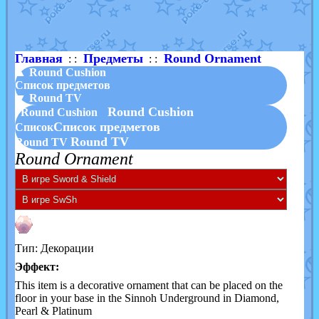
Shadow mismagius
от
JOK_julia
в фанарте.
художник
от
vicavica
в фанарте.
Главная
Предметы
Round Ornament
: :
: :
▲ Round Cushion
Список предметов
▼ Round TV
Round Cushion
Round Cushion
Список предметов
Список
Round TV
Round TV
Round Ornament
Тип: Декорации
Эффект:
This item is a decorative ornament that can be placed on the
floor in your base in the Sinnoh Underground in Diamond,
Pearl & Platinum