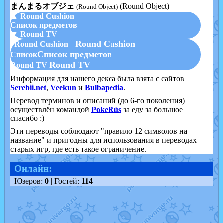
まんまるオブジェ
(Round Object)
(Round Object)
▲ Round Cushion
Список предметов
▼ Round TV
Round Cushion
Round Cushion
Список предметов
Список
Round TV
Round TV
Информация для нашего декса была взята с сайтов
Serebii.net
,
Veekun
и
Bulbapedia
.
Перевод терминов и описаний (до 6-го поколения)
осуществлён командой
PokeRùs
за еду
за большое
спасибо :)
Эти переводы соблюдают "правило 12 символов на
название" и пригодны для использования в переводах
старых игр, где есть такое ограничение.
Онлайн:
Юзеров:
0
| Гостей:
114