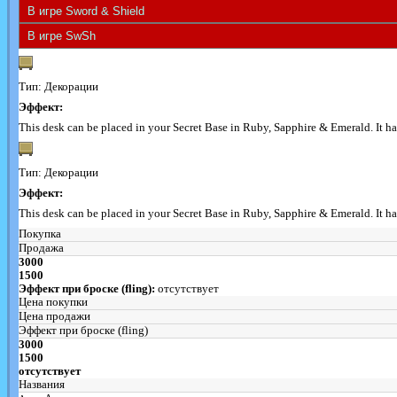
Тип: Декорации
Эффект:
This desk can be placed in your Secret Base in Ruby, Sapphire & Emerald. It has
Тип: Декорации
Эффект:
This desk can be placed in your Secret Base in Ruby, Sapphire & Emerald. It has
Покупка
Продажа
3000
1500
Эффект при броске (fling):
отсутствует
Цена покупки
Цена продажи
Эффект при броске (fling)
3000
1500
отсутствует
Названия