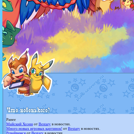
Ранее
Майский Хоэнн
от
Bestary
в новостях.
Много новых игровых картинок!
от
Bestary
в новостях.
Ревайвимся
от
Bestary
в новостях.