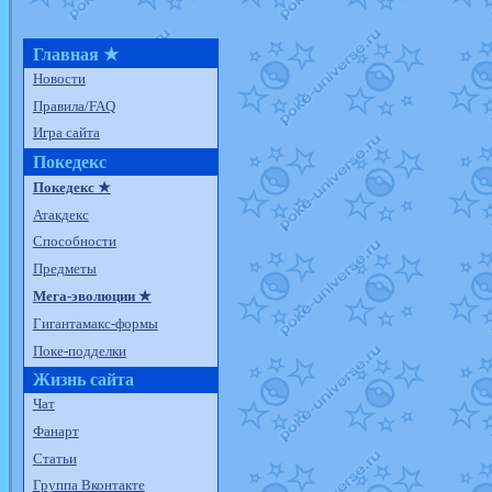
Главная ★
Новости
Правила/FAQ
Игра сайта
Покедекс
Покедекс ★
Атакдекс
Способности
Предметы
Мега-эволюции ★
Гигантамакс-формы
Поке-подделки
Жизнь сайта
Чат
Фанарт
Статьи
Группа Вконтакте