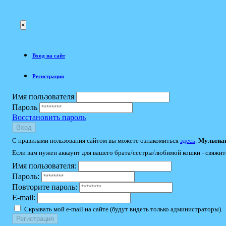
×
Вход на сайт
Регистрация
Имя пользователя
Пароль
Восстановить пароль
Вход
С правилами пользования сайтом вы можете ознакомиться
здесь
.
Мультиак
Если вам нужен аккаунт для вашего брата/сестры/любимой кошки - свяжит
Имя пользователя:
Пароль:
Повторите пароль:
E-mail:
Скрывать мой e-mail на сайте (будут видеть только администраторы).