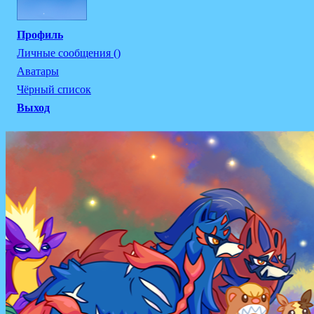
Профиль
Личные сообщения ()
Аватары
Чёрный список
Выход