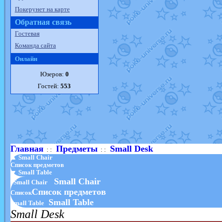
Покерунет на карте
Обратная связь
Гостевая
Команда сайта
Онлайн
Юзеров:
0
Гостей:
553
Главная
Предметы
Small Desk
: :
: :
▲ Small Chair
Список предметов
▼ Small Table
Small Chair
Small Chair
Список предметов
Список
Small Table
Small Table
Small Desk