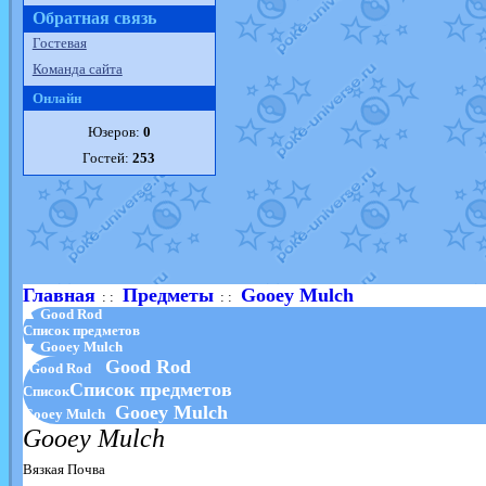
Обратная связь
Гостевая
Команда сайта
Онлайн
Юзеров:
0
Гостей:
253
Главная
Предметы
Gooey Mulch
: :
: :
▲ Good Rod
Список предметов
▼ Gooey Mulch
Good Rod
Good Rod
Список предметов
Список
Gooey Mulch
Gooey Mulch
Gooey Mulch
Вязкая Почва