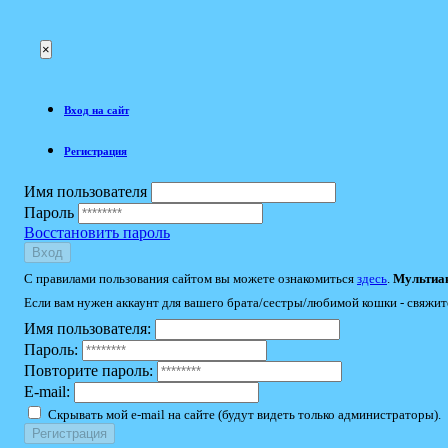
×
Вход на сайт
Регистрация
Имя пользователя
Пароль
Восстановить пароль
Вход
С правилами пользования сайтом вы можете ознакомиться
здесь
.
Мультиак
Если вам нужен аккаунт для вашего брата/сестры/любимой кошки - свяжит
Имя пользователя:
Пароль:
Повторите пароль:
E-mail:
Скрывать мой e-mail на сайте (будут видеть только администраторы).