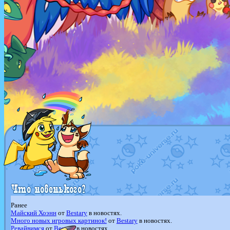
Ранее
Майский Хоэнн
от
Bestary
в новостях.
Много новых игровых картинок!
от
Bestary
в новостях.
Ревайвимся
от
Bestary
в новостях.