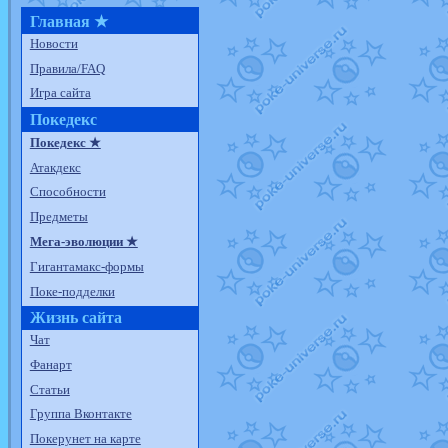
Главная ★
Новости
Правила/FAQ
Игра сайта
Покедекс
Покедекс ★
Атакдекс
Способности
Предметы
Мега-эволюции ★
Гигантамакс-формы
Поке-подделки
Жизнь сайта
Чат
Фанарт
Статьи
Группа Вконтакте
Покерунет на карте