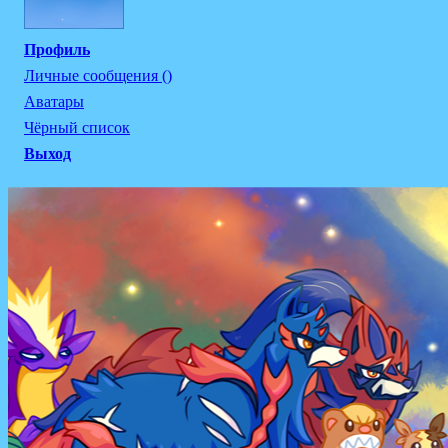
Профиль
Личные сообщения ()
Аватары
Чёрный список
Выход