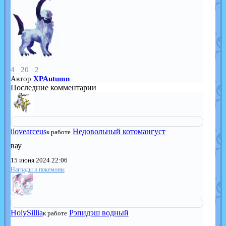
4
20
2
Автор
XPAutumn
Последние комментарии
ilovearceus
Недовольный котомангуст
к работе
вау
15 июня 2024 22:06
Награды и покемоны
HolySillia
Рэпидэш водный
к работе