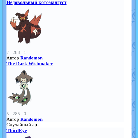
Недовольный котомангуст
7
288
1
Автор
Randomon
The Dark Wishmaker
5
285
0
Автор
Randomon
Случайный арт
ThirdEye