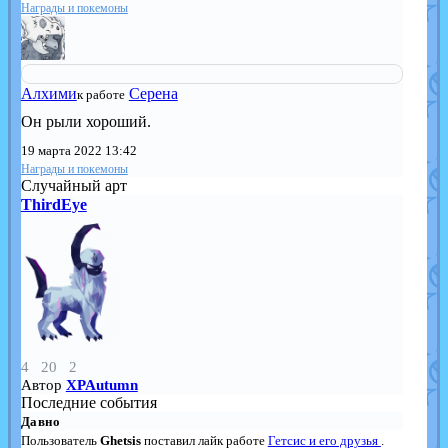
Награды и покемоны
Алхими
Серена
к работе
Он рыли хороший.
19 марта 2022 13:42
Награды и покемоны
Случайный арт
ThirdEye
4
20
2
Автор
XPAutumn
Последние события
Давно
Пользователь
Ghetsis
поставил лайк работе
Гетсис и его друзья
.