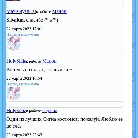
MavisNyanCat
Манон
к работе
Silvatun
, спасибо (*'w'*)
22 марта 2022 17:01
Награды и покемоны
HolySillia
Манон
к работе
Растёшь на глазах, солнышко.~
22 марта 2022 16:54
Награды и покемоны
HolySillia
Серена
к работе
Один из лучших Сигна костюмов, пожалуй. Люблю её
до слёз.
20 марта 2022 23:43