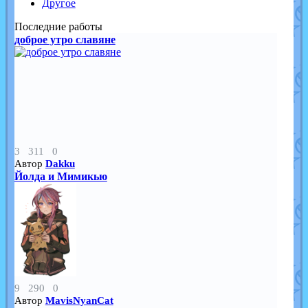
Другое
Последние работы
доброе утро славяне
3
311
0
Автор
Dakku
Йолда и Мимикью
9
290
0
Автор
MavisNyanCat