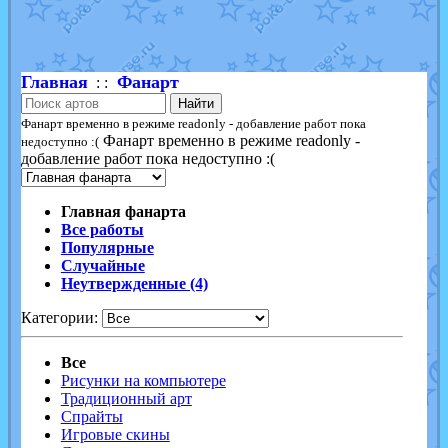
Shadow mismagius
от
JOK_julia
в фанарте.
художник
от
vicavica
в фанарте.
Главная
Фанарт
: :
Найти
Фанарт временно в режиме readonly - добавление работ пока
Фанарт временно в режиме readonly -
недоступно :(
добавление работ пока недоступно :(
Главная фанарта
Все работы
Популярные
Случайные
Неутвержденные (4)
Категории:
Все
Рисунки на компьютере
Традиционный арт
Спрайты
Игровые скины