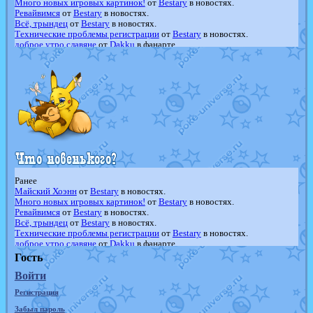
Много новых игровых картинок!
от
Bestary
в новостях.
Ревайвимся
от
Bestary
в новостях.
Всё, трындец
от
Bestary
в новостях.
Технические проблемы регистрации
от
Bestary
в новостях.
доброе утро славяне
от
Dakku
в фанарте.
Йолда и Мимикью
от
MavisNyanCat
в фанарте.
Недовольный котомангуст
от
Randomon
в фанарте.
The Dark Wishmaker
от
Randomon
в фанарте.
шадоу спиритомб
от
ilovearceus
в фанарте.
траббиш
от
ilovearceus
в фанарте.
Raging Bolt
от
GraceDaFox
в фанарте.
Shadow mismagius
от
JOK_julia
в фанарте.
художник
от
vicavica
в фанарте.
Ранее
Майский Хоэнн
от
Bestary
в новостях.
Много новых игровых картинок!
от
Bestary
в новостях.
Ревайвимся
от
Bestary
в новостях.
Всё, трындец
от
Bestary
в новостях.
Технические проблемы регистрации
от
Bestary
в новостях.
доброе утро славяне
от
Dakku
в фанарте.
Йолда и Мимикью
от
MavisNyanCat
в фанарте.
Гость
Недовольный котомангуст
от
Randomon
в фанарте.
Войти
The Dark Wishmaker
от
Randomon
в фанарте.
шадоу спиритомб
от
ilovearceus
в фанарте.
Регистрация
траббиш
от
ilovearceus
в фанарте.
Raging Bolt
от
GraceDaFox
в фанарте.
Забыл пароль