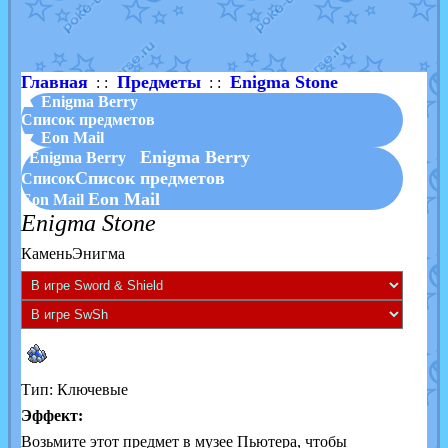
Shadow mismagius
от
JOK_julia
в фанарте.
художник
от
vicavica
в фанарте.
Главная
Предметы
Enigma Stone
: :
: :
▲ Enigma Berry
Список предметов
▼ Eon Mail
Enigma Berry
Enigma Berry
Список предметов
Список
Eon Mail
Eon Mail
Enigma Stone
КаменьЭнигма
Тип: Ключевые
Эффект:
Возьмите этот предмет в музее Пьютера, чтобы