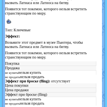
вызвать Латиаса или Латиоса на битву.
Появится тот покемон, которого нельзя встретить
странствующим по миру.
Тип: Ключевые
Эффект:
Возьмите этот предмет в музее Пьютера, чтобы
вызвать Латиаса или Латиоса на битву.
Появится тот покемон, которого нельзя встретить
странствующим по миру.
Покупка
Продажа
нельзя купить
не купить
нельзя продать
не продать
Эффект при броске (fling):
отсутствует
Цена покупки
Цена продажи
Эффект при броске (fling)
нельзя купить
не купить
нельзя продать
не продать