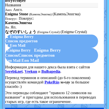
отсутствует
Названия
Англ.
Англ.
Enigma Stone
(КаменьЭнигма)
(КаменьЭнигма)
Покерус:
Покерус:
КаменьЭнигма
Яп.
Яп.
なぞのすいしょう
(Enigma Crystal)
(Enigma Crystal)
▲ Enigma Berry
Список предметов
▼ Eon Mail
Enigma Berry
Enigma Berry
Список предметов
Список
Eon Mail
Eon Mail
Информация для нашего декса была взята с сайтов
Serebii.net
,
Veekun
и
Bulbapedia
.
Перевод терминов и описаний (до 6-го поколения)
осуществлён командой
PokeRùs
за еду
за большое
спасибо :)
Эти переводы соблюдают "правило 12 символов на
название" и пригодны для использования в переводах
старых игр, где есть такое ограничение.