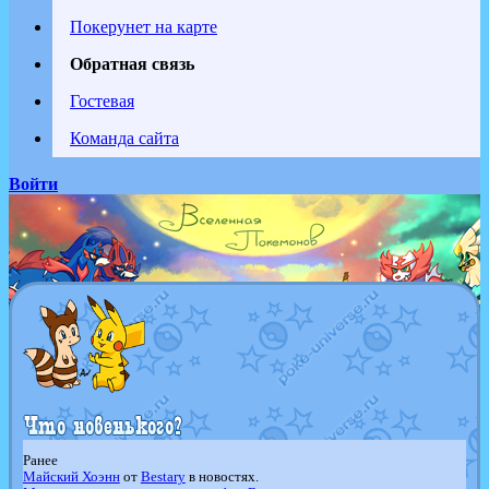
Покерунет на карте
Обратная связь
Гостевая
Команда сайта
Войти
Ранее
Майский Хоэнн
от
Bestary
в новостях.