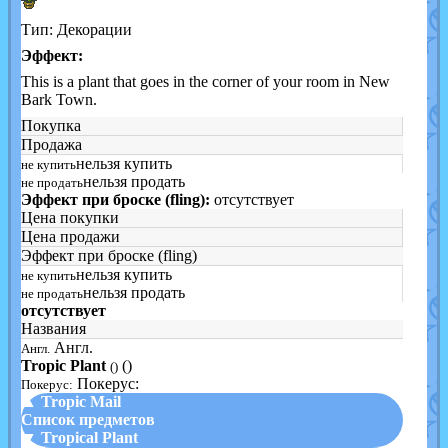
Тип: Декорации
Эффект:
This is a plant that goes in the corner of your room in New
Bark Town.
Покупка
Продажа
нельзя купить
не купить
нельзя продать
не продать
Эффект при броске (fling):
отсутствует
Цена покупки
Цена продажи
Эффект при броске (fling)
нельзя купить
не купить
нельзя продать
не продать
отсутствует
Названия
Англ.
Англ.
Tropic Plant
()
()
Покерус:
Покерус:
▲ Tropic Mail
Список предметов
▼ Tropical Plant