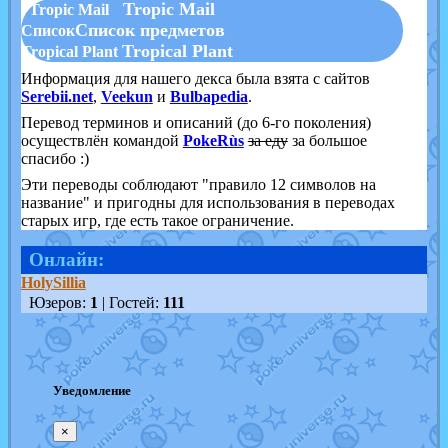
Tropic Mail
Tropic Mail
Список предметов
Список
Tropical Plant
Tropical Plant
Информация для нашего декса была взята с сайтов
Serebii.net
,
Veekun
и
Bulbapedia
.
Перевод терминов и описаний (до 6-го поколения)
осуществлён командой
PokeRùs
за еду
за большое
спасибо :)
Эти переводы соблюдают "правило 12 символов на
название" и пригодны для использования в переводах
старых игр, где есть такое ограничение.
Онлайн:
HolySillia
Юзеров:
1
| Гостей:
111
Уведомление
×