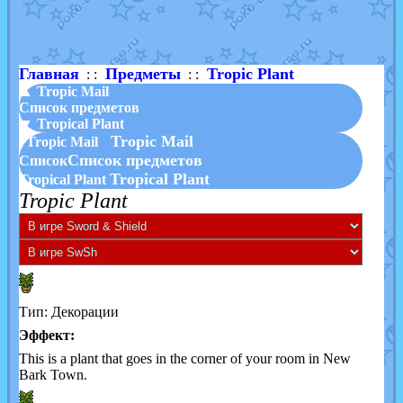
Shadow mismagius
от
JOK_julia
в фанарте.
художник
от
vicavica
в фанарте.
Главная
Предметы
Tropic Plant
: :
: :
▲ Tropic Mail
Список предметов
▼ Tropical Plant
Tropic Mail
Tropic Mail
Список предметов
Список
Tropical Plant
Tropical Plant
Tropic Plant
Тип: Декорации
Эффект:
This is a plant that goes in the corner of your room in New
Bark Town.