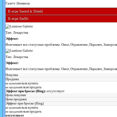
Галетт Люмиоза
Тип: Лекарства
Эффект:
Излечивает все статусные проблемы: Ожог, Отравление, Паралич, Заморозк
Тип: Лекарства
Эффект:
Излечивает все статусные проблемы: Ожог, Отравление, Паралич, Заморозк
Покупка
Продажа
нельзя купить
не купить
нельзя продать
не продать
Эффект при броске (fling):
отсутствует
Цена покупки
Цена продажи
Эффект при броске (fling)
нельзя купить
не купить
нельзя продать
не продать
отсутствует