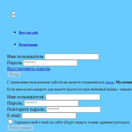
×
Вход на сайт
Регистрация
Имя пользователя
Пароль
Восстановить пароль
Вход
С правилами пользования сайтом вы можете ознакомиться
здесь
.
Мультиак
Если вам нужен аккаунт для вашего брата/сестры/любимой кошки - свяжит
Имя пользователя:
Пароль:
Повторите пароль:
E-mail:
Скрывать мой e-mail на сайте (будут видеть только администраторы).