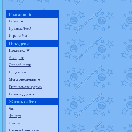
Главная ★
Новости
Правила/FAQ
Игра сайта
Покедекс
Покедекс ★
Атакдекс
Способности
Предметы
Мега-эволюции ★
Гигантамакс-формы
Поке-подделки
Жизнь сайта
Чат
Фанарт
Статьи
Группа Вконтакте