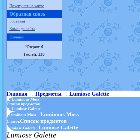
Покерунет на карте
Обратная связь
Гостевая
Команда сайта
Онлайн
Юзеров:
0
Гостей:
138
Главная
Предметы
Lumiose Galette
: :
: :
▲ Luminous Moss
Список предметов
▼ Lumiose Galette
Luminous Moss
Luminous Moss
Список предметов
Список
Lumiose Galette
Lumiose Galette
Lumiose Galette