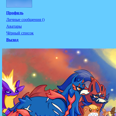
Профиль
Личные сообщения ()
Аватары
Чёрный список
Выход