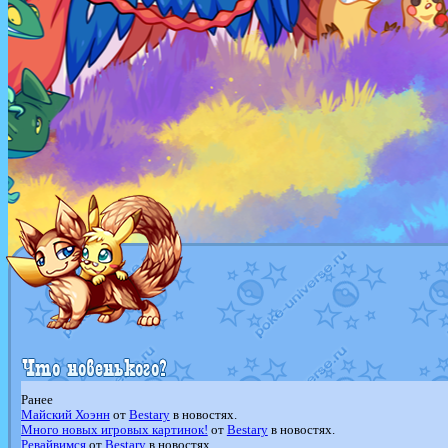
Ранее
Майский Хоэнн
от
Bestary
в новостях.
Много новых игровых картинок!
от
Bestary
в новостях.
Ревайвимся
от
Bestary
в новостях.