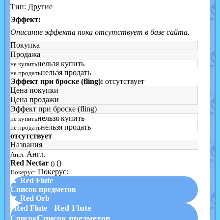
Тип: Другие
Эффект:
Описание эффекта пока отсутствует в базе сайта.
Покупка
Продажа
нельзя купить
не купить
нельзя продать
не продать
Эффект при броске (fling):
отсутствует
Цена покупки
Цена продажи
Эффект при броске (fling)
нельзя купить
не купить
нельзя продать
не продать
отсутствует
Названия
Англ.
Англ.
Red Nectar
()
()
Покерус:
Покерус:
▲ Red Flute
Список предметов
▼ Red Orb
Red Flute
Red Flute
Список предметов
Список