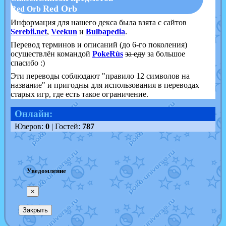
Red Orb
Red Orb
Информация для нашего декса была взята с сайтов
Serebii.net
,
Veekun
и
Bulbapedia
.
Перевод терминов и описаний (до 6-го поколения)
осуществлён командой
PokeRùs
за еду
за большое
спасибо :)
Эти переводы соблюдают "правило 12 символов на
название" и пригодны для использования в переводах
старых игр, где есть такое ограничение.
Онлайн:
Юзеров:
0
| Гостей:
787
Уведомление
×
Закрыть