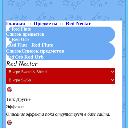
Shadow mismagius
от
JOK_julia
в фанарте.
художник
от
vicavica
в фанарте.
Главная
Предметы
Red Nectar
: :
: :
▲ Red Flute
Список предметов
▼ Red Orb
Red Flute
Red Flute
Список предметов
Список
Red Orb
Red Orb
Red Nectar
Тип: Другие
Эффект:
Описание эффекта пока отсутствует в базе сайта.