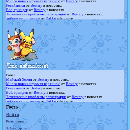
Много новых игровых картинок!
от
Bestary
в новостях.
Ревайвимся
от
Bestary
в новостях.
Всё, трындец
от
Bestary
в новостях.
Технические проблемы регистрации
от
Bestary
в новостях.
доброе утро славяне
от
Dakku
в фанарте.
Йолда и Мимикью
от
MavisNyanCat
в фанарте.
Недовольный котомангуст
от
Randomon
в фанарте.
The Dark Wishmaker
от
Randomon
в фанарте.
шадоу спиритомб
от
ilovearceus
в фанарте.
траббиш
от
ilovearceus
в фанарте.
Raging Bolt
от
GraceDaFox
в фанарте.
Shadow mismagius
от
JOK_julia
в фанарте.
художник
от
vicavica
в фанарте.
Ранее
Майский Хоэнн
от
Bestary
в новостях.
Много новых игровых картинок!
от
Bestary
в новостях.
Ревайвимся
от
Bestary
в новостях.
Всё, трындец
от
Bestary
в новостях.
Технические проблемы регистрации
от
Bestary
в новостях.
доброе утро славяне
от
Dakku
в фанарте.
Йолда и Мимикью
от
MavisNyanCat
в фанарте.
Гость
Недовольный котомангуст
от
Randomon
в фанарте.
Войти
The Dark Wishmaker
от
Randomon
в фанарте.
шадоу спиритомб
от
ilovearceus
в фанарте.
Регистрация
траббиш
от
ilovearceus
в фанарте.
Raging Bolt
от
GraceDaFox
в фанарте.
Забыл пароль