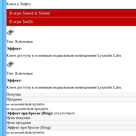
Ключ к Лифту
Тип: Ключевые
Эффект:
Ключ доступа к основным подвальным помещениям Lysandre Labs.
Тип: Ключевые
Эффект:
Ключ доступа к основным подвальным помещениям Lysandre Labs.
Покупка
Продажа
нельзя купить
не купить
нельзя продать
не продать
Эффект при броске (fling):
отсутствует
Цена покупки
Цена продажи
Эффект при броске (fling)
нельзя купить
не купить