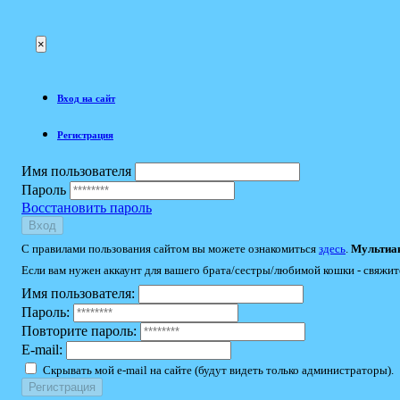
×
Вход на сайт
Регистрация
Имя пользователя
Пароль
Восстановить пароль
Вход
С правилами пользования сайтом вы можете ознакомиться
здесь
.
Мультиак
Если вам нужен аккаунт для вашего брата/сестры/любимой кошки - свяжит
Имя пользователя:
Пароль:
Повторите пароль:
E-mail:
Скрывать мой e-mail на сайте (будут видеть только администраторы).