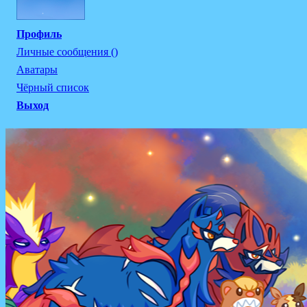
Профиль
Личные сообщения ()
Аватары
Чёрный список
Выход