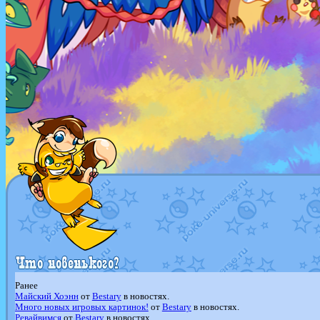
Ранее
Майский Хоэнн
от
Bestary
в новостях.
Много новых игровых картинок!
от
Bestary
в новостях.
Ревайвимся
от
Bestary
в новостях.