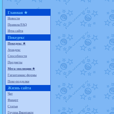
Главная ★
Новости
Правила/FAQ
Игра сайта
Покедекс
Покедекс ★
Атакдекс
Способности
Предметы
Мега-эволюции ★
Гигантамакс-формы
Поке-подделки
Жизнь сайта
Чат
Фанарт
Статьи
Группа Вконтакте