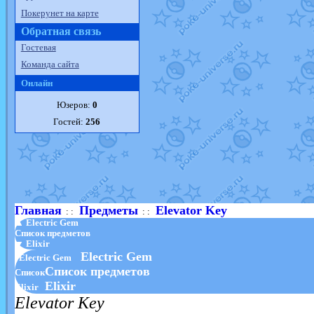
Покерунет на карте
Обратная связь
Гостевая
Команда сайта
Онлайн
Юзеров:
0
Гостей:
256
Главная
Предметы
Elevator Key
: :
: :
▲ Electric Gem
Список предметов
▼ Elixir
Electric Gem
Electric Gem
Список предметов
Список
Elixir
Elixir
Elevator Key