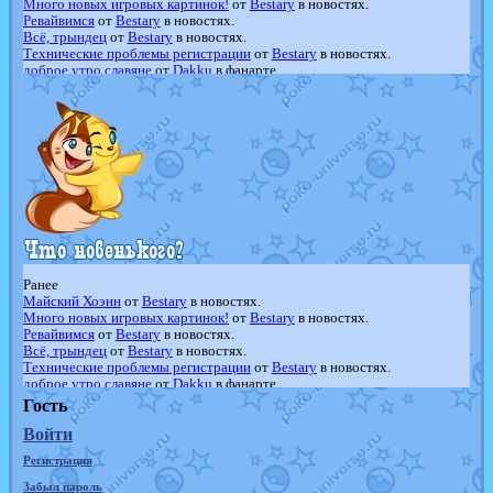
Много новых игровых картинок!
от
Bestary
в новостях.
Ревайвимся
от
Bestary
в новостях.
Всё, трындец
от
Bestary
в новостях.
Технические проблемы регистрации
от
Bestary
в новостях.
доброе утро славяне
от
Dakku
в фанарте.
Йолда и Мимикью
от
MavisNyanCat
в фанарте.
Недовольный котомангуст
от
Randomon
в фанарте.
The Dark Wishmaker
от
Randomon
в фанарте.
шадоу спиритомб
от
ilovearceus
в фанарте.
траббиш
от
ilovearceus
в фанарте.
Raging Bolt
от
GraceDaFox
в фанарте.
Shadow mismagius
от
JOK_julia
в фанарте.
художник
от
vicavica
в фанарте.
Ранее
Майский Хоэнн
от
Bestary
в новостях.
Много новых игровых картинок!
от
Bestary
в новостях.
Ревайвимся
от
Bestary
в новостях.
Всё, трындец
от
Bestary
в новостях.
Технические проблемы регистрации
от
Bestary
в новостях.
доброе утро славяне
от
Dakku
в фанарте.
Йолда и Мимикью
от
MavisNyanCat
в фанарте.
Гость
Недовольный котомангуст
от
Randomon
в фанарте.
Войти
The Dark Wishmaker
от
Randomon
в фанарте.
шадоу спиритомб
от
ilovearceus
в фанарте.
Регистрация
траббиш
от
ilovearceus
в фанарте.
Raging Bolt
от
GraceDaFox
в фанарте.
Забыл пароль