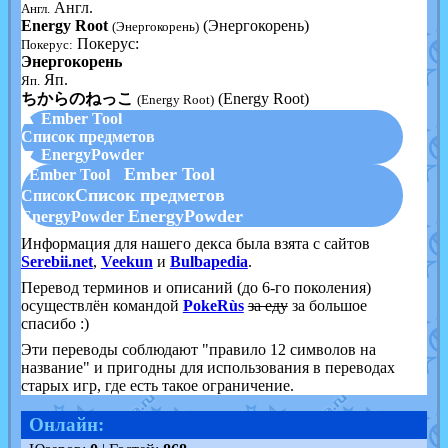
Англ.
Англ.
Energy Root
(Энергокорень)
(Энергокорень)
Покерус:
Покерус:
Энергокорень
Яп.
Яп.
ちからのねっこ
(Energy Root)
(Energy Root)
▲ Ember Tool
Список предметов
▼ EnergyPowder
Ember Tool
Ember Tool
Список предметов
Список
EnergyPowder
EnergyPowder
Информация для нашего декса была взята с сайтов
Serebii.net
,
Veekun
и
Bulbapedia
.
Перевод терминов и описаний (до 6-го поколения)
осуществлён командой
PokeRùs
за еду
за большое
спасибо :)
Эти переводы соблюдают "правило 12 символов на
название" и пригодны для использования в переводах
старых игр, где есть такое ограничение.
Онлайн: