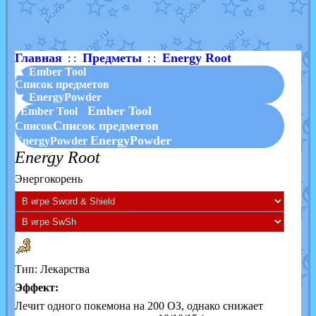
Shadow mismagius
от
JOK_julia
в фанарте.
художник
от
vicavica
в фанарте.
Главная
Предметы
Energy Root
: :
: :
▲ Ember Tool
Список предметов
▼ EnergyPowder
Ember Tool
Ember Tool
Список предметов
Список
EnergyPowder
EnergyPowder
Energy Root
Энергокорень
Тип: Лекарства
Эффект:
Лечит одного покемона на 200 ОЗ, однако снижает