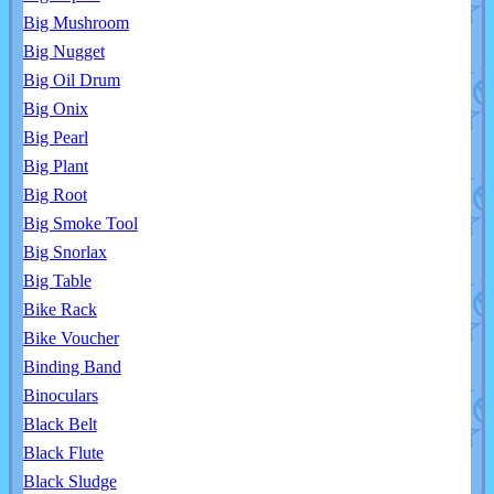
Big Mushroom
Big Nugget
Big Oil Drum
Big Onix
Big Pearl
Big Plant
Big Root
Big Smoke Tool
Big Snorlax
Big Table
Bike Rack
Bike Voucher
Binding Band
Binoculars
Black Belt
Black Flute
Black Sludge