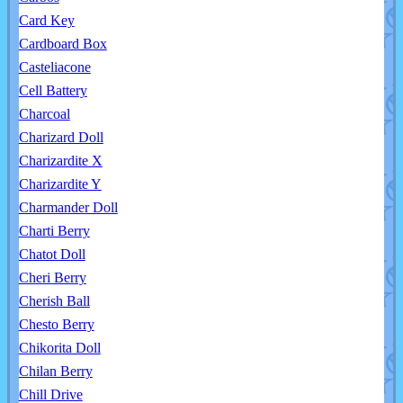
Card Key
Cardboard Box
Casteliacone
Cell Battery
Charcoal
Charizard Doll
Charizardite X
Charizardite Y
Charmander Doll
Charti Berry
Chatot Doll
Cheri Berry
Cherish Ball
Chesto Berry
Chikorita Doll
Chilan Berry
Chill Drive