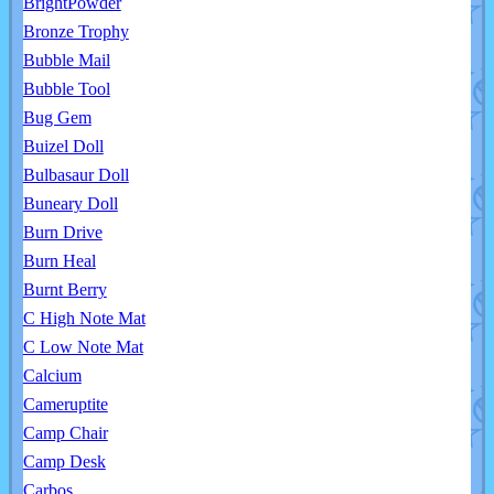
BrightPowder
Bronze Trophy
Bubble Mail
Bubble Tool
Bug Gem
Buizel Doll
Bulbasaur Doll
Buneary Doll
Burn Drive
Burn Heal
Burnt Berry
C High Note Mat
C Low Note Mat
Calcium
Cameruptite
Camp Chair
Camp Desk
Carbos