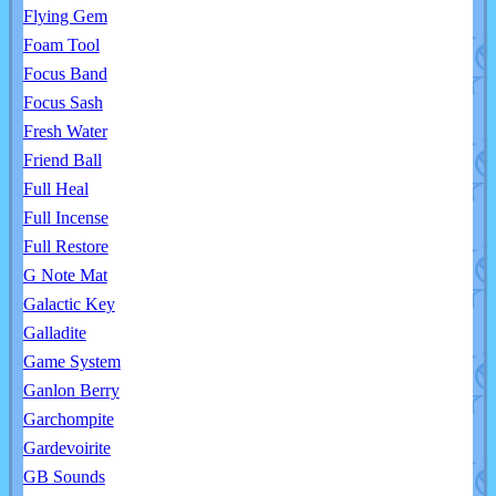
Flying Gem
Foam Tool
Focus Band
Focus Sash
Fresh Water
Friend Ball
Full Heal
Full Incense
Full Restore
G Note Mat
Galactic Key
Galladite
Game System
Ganlon Berry
Garchompite
Gardevoirite
GB Sounds