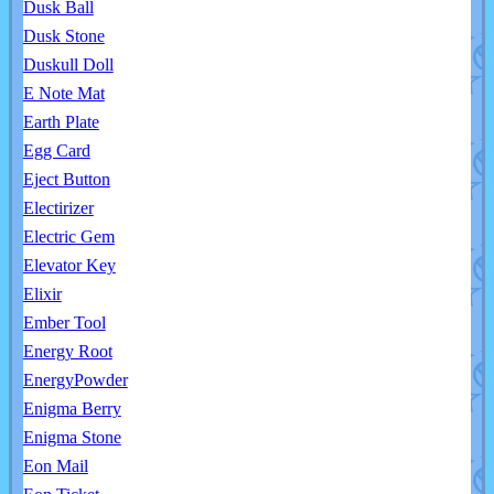
Dusk Ball
Dusk Stone
Duskull Doll
E Note Mat
Earth Plate
Egg Card
Eject Button
Electirizer
Electric Gem
Elevator Key
Elixir
Ember Tool
Energy Root
EnergyPowder
Enigma Berry
Enigma Stone
Eon Mail