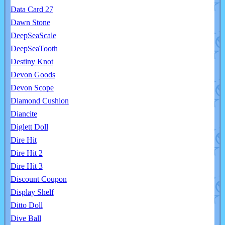
Data Card 27
Dawn Stone
DeepSeaScale
DeepSeaTooth
Destiny Knot
Devon Goods
Devon Scope
Diamond Cushion
Diancite
Diglett Doll
Dire Hit
Dire Hit 2
Dire Hit 3
Discount Coupon
Display Shelf
Ditto Doll
Dive Ball