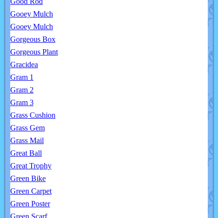
Good Rod
Gooey Mulch
Gooey Mulch
Gorgeous Box
Gorgeous Plant
Gracidea
Gram 1
Gram 2
Gram 3
Grass Cushion
Grass Gem
Grass Mail
Great Ball
Great Trophy
Green Bike
Green Carpet
Green Poster
Green Scarf