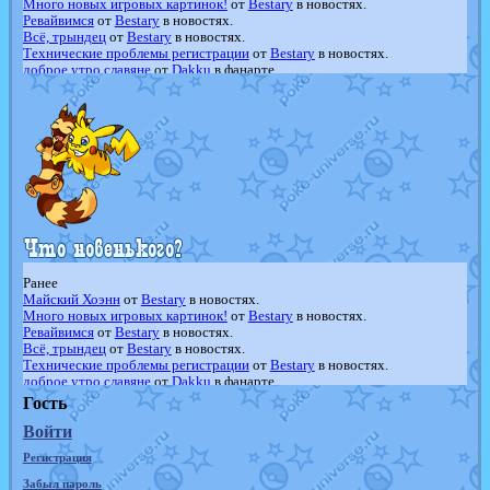
Много новых игровых картинок!
от
Bestary
в новостях.
Ревайвимся
от
Bestary
в новостях.
Всё, трындец
от
Bestary
в новостях.
Технические проблемы регистрации
от
Bestary
в новостях.
доброе утро славяне
от
Dakku
в фанарте.
Йолда и Мимикью
от
MavisNyanCat
в фанарте.
Недовольный котомангуст
от
Randomon
в фанарте.
The Dark Wishmaker
от
Randomon
в фанарте.
шадоу спиритомб
от
ilovearceus
в фанарте.
траббиш
от
ilovearceus
в фанарте.
Raging Bolt
от
GraceDaFox
в фанарте.
Shadow mismagius
от
JOK_julia
в фанарте.
художник
от
vicavica
в фанарте.
Ранее
Майский Хоэнн
от
Bestary
в новостях.
Много новых игровых картинок!
от
Bestary
в новостях.
Ревайвимся
от
Bestary
в новостях.
Всё, трындец
от
Bestary
в новостях.
Технические проблемы регистрации
от
Bestary
в новостях.
доброе утро славяне
от
Dakku
в фанарте.
Йолда и Мимикью
от
MavisNyanCat
в фанарте.
Гость
Недовольный котомангуст
от
Randomon
в фанарте.
Войти
The Dark Wishmaker
от
Randomon
в фанарте.
шадоу спиритомб
от
ilovearceus
в фанарте.
Регистрация
траббиш
от
ilovearceus
в фанарте.
Raging Bolt
от
GraceDaFox
в фанарте.
Забыл пароль