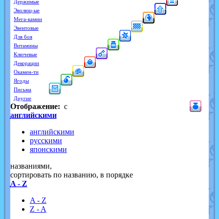
Держимые
Эволюц-ые
Мега-камни
Эвентовые
Для боя
Витамины
Ключевые
Декорации
Окамен-ти
Ягоды
Письма
Другие
Отображение:
с
английскими
английскими
русскими
японскими
названиями,
cортировать по названию, в порядке
A - Z
A - Z
Z - A