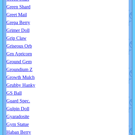
Green Shard
Greet Mail
Grepa Berry
Grimer Doll
Grip Claw
Griseous Orb
Grn Apricorn
Ground Gem
Groundium Z
Growth Mulch
Grubby Hanky
GS Ball
Guard Spec.
Gulpin Doll
Gyaradosite
Gym Statue
Haban Berry