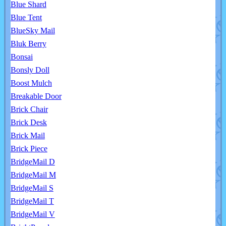
Blue Shard
Blue Tent
BlueSky Mail
Bluk Berry
Bonsai
Bonsly Doll
Boost Mulch
Breakable Door
Brick Chair
Brick Desk
Brick Mail
Brick Piece
BridgeMail D
BridgeMail M
BridgeMail S
BridgeMail T
BridgeMail V