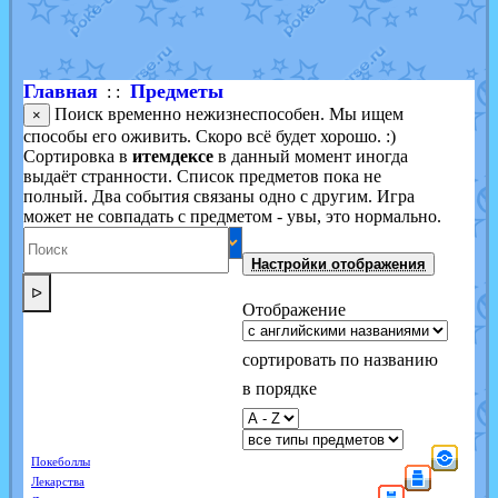
Shadow mismagius
от
JOK_julia
в фанарте.
художник
от
vicavica
в фанарте.
Главная
Предметы
: :
Поиск временно нежизнеспособен. Мы ищем
×
способы его оживить. Скоро всё будет хорошо. :)
Сортировка в
итемдексе
в данный момент иногда
выдаёт странности. Список предметов пока не
полный. Два события связаны одно с другим. Игра
может не совпадать с предметом - увы, это нормально.
Настройки отображения
ᐅ
Отображение
сортировать по названию
в порядке
Покеболлы
Лекарства