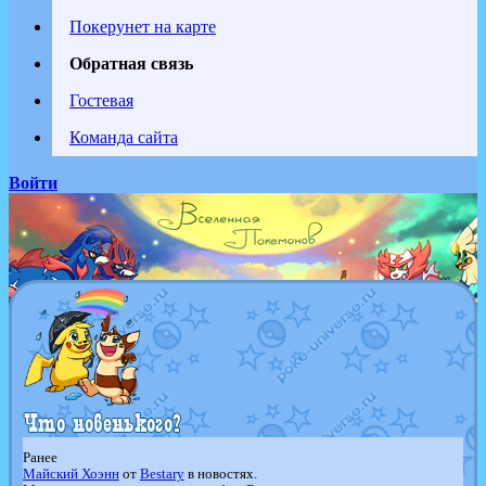
Покерунет на карте
Обратная связь
Гостевая
Команда сайта
Войти
Ранее
Майский Хоэнн
от
Bestary
в новостях.