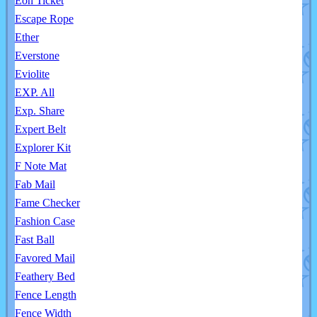
Eon Ticket
Escape Rope
Ether
Everstone
Eviolite
EXP. All
Exp. Share
Expert Belt
Explorer Kit
F Note Mat
Fab Mail
Fame Checker
Fashion Case
Fast Ball
Favored Mail
Feathery Bed
Fence Length
Fence Width