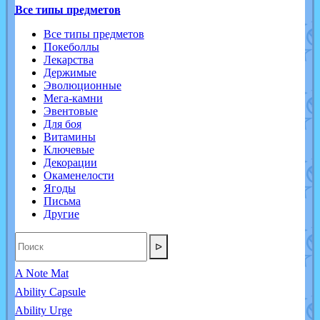
Все типы предметов
Все типы предметов
Покеболлы
Лекарства
Держимые
Эволюционные
Мега-камни
Эвентовые
Для боя
Витамины
Ключевые
Декорации
Окаменелости
Ягоды
Письма
Другие
ᐅ
A Note Mat
Ability Capsule
Ability Urge