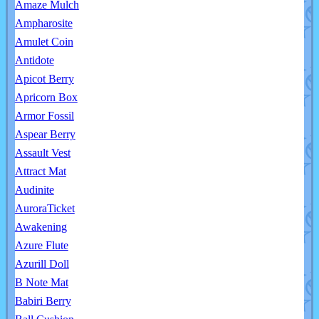
Amaze Mulch
Ampharosite
Amulet Coin
Antidote
Apicot Berry
Apricorn Box
Armor Fossil
Aspear Berry
Assault Vest
Attract Mat
Audinite
AuroraTicket
Awakening
Azure Flute
Azurill Doll
B Note Mat
Babiri Berry