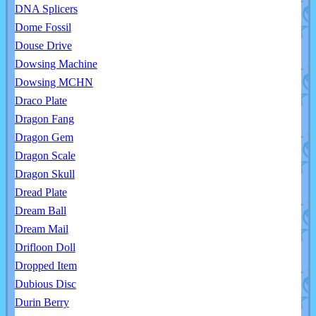
DNA Splicers
Dome Fossil
Douse Drive
Dowsing Machine
Dowsing MCHN
Draco Plate
Dragon Fang
Dragon Gem
Dragon Scale
Dragon Skull
Dread Plate
Dream Ball
Dream Mail
Drifloon Doll
Dropped Item
Dubious Disc
Durin Berry