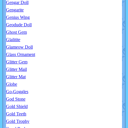
Gengar Doll
Gengarite
Genius Wing
Geodude Doll
Ghost Gem
Glalitite
Glameow Doll
Glass Ornament
Glitter Gem
Glitter Mail
Glitter Mat
Globe
Go-Goggles
God Stone
Gold Shield
Gold Teeth
Gold Trophy