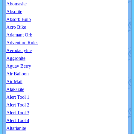
Abomasite
Absolite
Absorb Bulb
Acro Bike
Adamant Orb
Adventure Rules
Aerodactylite
Aggronite
Aguav Berry
Air Balloon
Air Mail
Alakazite
Alert Tool 1
Alert Tool 2
Alert Tool 3
Alert Tool 4
Altarianite