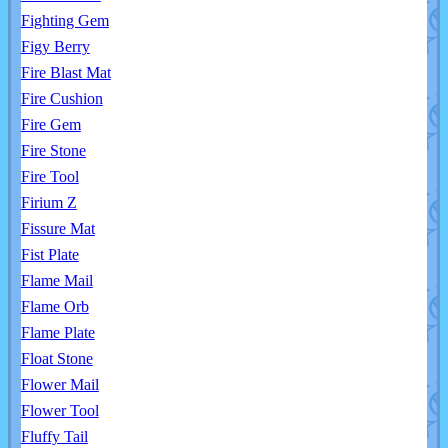
Fighting Gem
Figy Berry
Fire Blast Mat
Fire Cushion
Fire Gem
Fire Stone
Fire Tool
Firium Z
Fissure Mat
Fist Plate
Flame Mail
Flame Orb
Flame Plate
Float Stone
Flower Mail
Flower Tool
Fluffy Tail