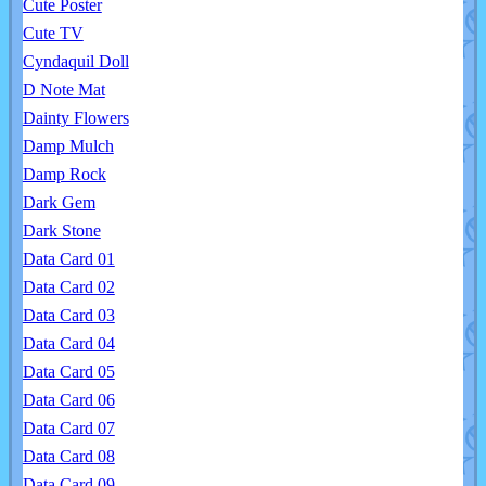
Cute Poster
Cute TV
Cyndaquil Doll
D Note Mat
Dainty Flowers
Damp Mulch
Damp Rock
Dark Gem
Dark Stone
Data Card 01
Data Card 02
Data Card 03
Data Card 04
Data Card 05
Data Card 06
Data Card 07
Data Card 08
Data Card 09