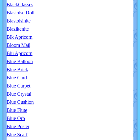
BlackGlasses
Blastoise Doll
Blastoisinite
Blazikenite
Blk Apricorn
Bloom Mail
Blu Apricorn
Blue Balloon
Blue Brick
Blue Card
Blue Carpet
Blue Crystal
Blue Cushion
Blue Flute
Blue Orb
Blue Poster
Blue Scarf