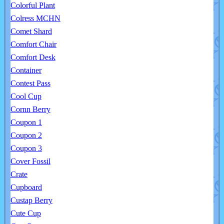
Colorful Plant
Colress MCHN
Comet Shard
Comfort Chair
Comfort Desk
Container
Contest Pass
Cool Cup
Cornn Berry
Coupon 1
Coupon 2
Coupon 3
Cover Fossil
Crate
Cupboard
Custap Berry
Cute Cup