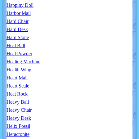
Happiny Doll
Harbor Mail
Hard Chair
Hard Desk
Hard Stone
Heal Ball
Heal Powder
Healing Machine
Health Wing
Heart Mail
Heart Scale
Heat Rock
Heavy Ball
Heavy Chair
Heavy Desk
Helix Fossil
Heracronite