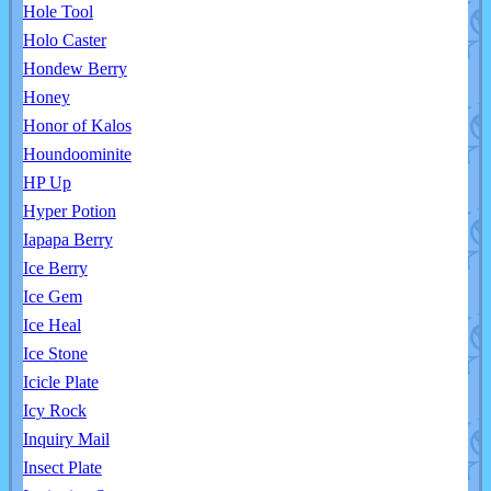
Hole Tool
Holo Caster
Hondew Berry
Honey
Honor of Kalos
Houndoominite
HP Up
Hyper Potion
Iapapa Berry
Ice Berry
Ice Gem
Ice Heal
Ice Stone
Icicle Plate
Icy Rock
Inquiry Mail
Insect Plate