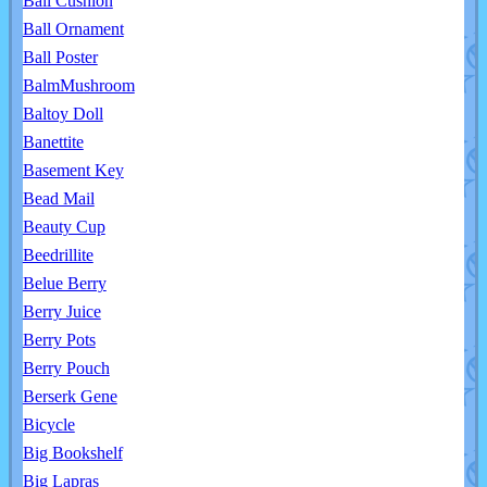
Ball Cushion
Ball Ornament
Ball Poster
BalmMushroom
Baltoy Doll
Banettite
Basement Key
Bead Mail
Beauty Cup
Beedrillite
Belue Berry
Berry Juice
Berry Pots
Berry Pouch
Berserk Gene
Bicycle
Big Bookshelf
Big Lapras