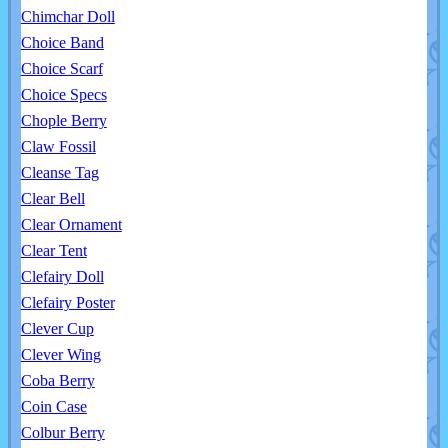
Chimchar Doll
Choice Band
Choice Scarf
Choice Specs
Chople Berry
Claw Fossil
Cleanse Tag
Clear Bell
Clear Ornament
Clear Tent
Clefairy Doll
Clefairy Poster
Clever Cup
Clever Wing
Coba Berry
Coin Case
Colbur Berry