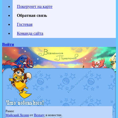
Покерунет на карте
Обратная связь
Гостевая
Команда сайта
Войти
Ранее
Майский Хоэнн
от
Bestary
в новостях.