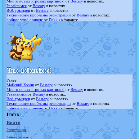
Много новых игровых картинок!
от
Bestary
в новостях.
Ревайвимся
от
Bestary
в новостях.
Всё, трындец
от
Bestary
в новостях.
Технические проблемы регистрации
от
Bestary
в новостях.
доброе утро славяне
от
Dakku
в фанарте.
Йолда и Мимикью
от
MavisNyanCat
в фанарте.
Недовольный котомангуст
от
Randomon
в фанарте.
The Dark Wishmaker
от
Randomon
в фанарте.
шадоу спиритомб
от
ilovearceus
в фанарте.
траббиш
от
ilovearceus
в фанарте.
Raging Bolt
от
GraceDaFox
в фанарте.
Shadow mismagius
от
JOK_julia
в фанарте.
художник
от
vicavica
в фанарте.
Ранее
Майский Хоэнн
от
Bestary
в новостях.
Много новых игровых картинок!
от
Bestary
в новостях.
Ревайвимся
от
Bestary
в новостях.
Всё, трындец
от
Bestary
в новостях.
Технические проблемы регистрации
от
Bestary
в новостях.
доброе утро славяне
от
Dakku
в фанарте.
Йолда и Мимикью
от
MavisNyanCat
в фанарте.
Гость
Недовольный котомангуст
от
Randomon
в фанарте.
Войти
The Dark Wishmaker
от
Randomon
в фанарте.
шадоу спиритомб
от
ilovearceus
в фанарте.
Регистрация
траббиш
от
ilovearceus
в фанарте.
Raging Bolt
от
GraceDaFox
в фанарте.
Забыл пароль