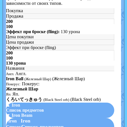
зависимости от своих типов.
Покупка
Продажа
200
100
Эффект при броске (fling):
130 урона
Цена покупки
Цена продажи
Эффект при броске (fling)
200
100
130 урона
Названия
Англ.
Англ.
Iron Ball
(Железный Шар)
(Железный Шар)
Покерус:
Покерус:
Железный Шар
Яп.
Яп.
くろいてっきゅう
(Black Steel orb)
(Black Steel orb)
▲ Iron
Список предметов
▼ Iron Beam
Iron
Iron
Список предметов
Список