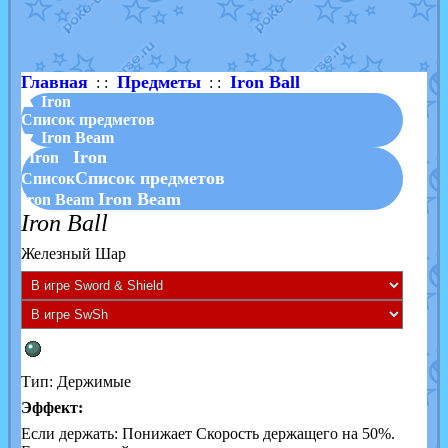
Shadow mismagius
от
JOK_julia
в фанарте.
художник
от
vicavica
в фанарте.
Главная
Предметы
Iron Ball
: :
: :
▲ Iron
Список предметов
▼ Iron Beam
Iron
Iron
Список предметов
Список
Iron Beam
Iron Beam
Iron Ball
Железный Шар
Тип: Держимые
Эффект:
Если держать: Понижает Скорость держащего на 50%.