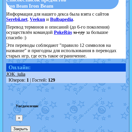
Iron Beam
Iron Beam
Информация для нашего декса была взята с сайтов
Serebii.net
,
Veekun
и
Bulbapedia
.
Перевод терминов и описаний (до 6-го поколения)
осуществлён командой
PokeRùs
за еду
за большое
спасибо :)
Эти переводы соблюдают "правило 12 символов на
название" и пригодны для использования в переводах
старых игр, где есть такое ограничение.
Онлайн:
JOK_julia
Юзеров:
1
| Гостей:
129
Уведомление
×
Закрыть