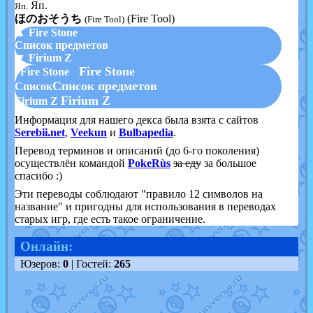
Яп.
Яп.
ほのおそうち
(Fire Tool)
(Fire Tool)
▲ Fire Stone
Список предметов
▼ Firium Z
Fire Stone
Fire Stone
Список предметов
Список
Firium Z
Firium Z
Информация для нашего декса была взята с сайтов
Serebii.net
,
Veekun
и
Bulbapedia
.
Перевод терминов и описаний (до 6-го поколения)
осуществлён командой
PokeRùs
за еду
за большое
спасибо :)
Эти переводы соблюдают "правило 12 символов на
название" и пригодны для использования в переводах
старых игр, где есть такое ограничение.
Онлайн:
Юзеров:
0
| Гостей:
265