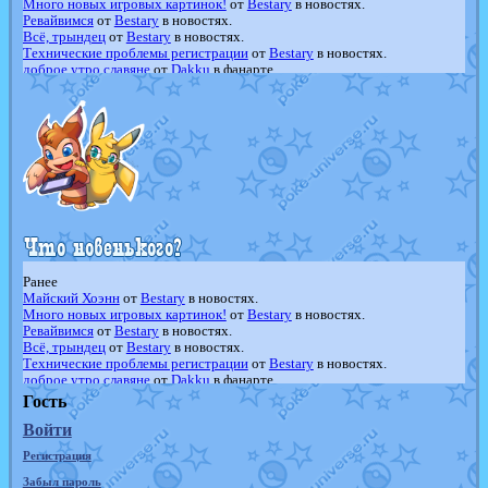
Много новых игровых картинок!
от
Bestary
в новостях.
Ревайвимся
от
Bestary
в новостях.
Всё, трындец
от
Bestary
в новостях.
Технические проблемы регистрации
от
Bestary
в новостях.
доброе утро славяне
от
Dakku
в фанарте.
Йолда и Мимикью
от
MavisNyanCat
в фанарте.
Недовольный котомангуст
от
Randomon
в фанарте.
The Dark Wishmaker
от
Randomon
в фанарте.
шадоу спиритомб
от
ilovearceus
в фанарте.
траббиш
от
ilovearceus
в фанарте.
Raging Bolt
от
GraceDaFox
в фанарте.
Shadow mismagius
от
JOK_julia
в фанарте.
художник
от
vicavica
в фанарте.
Ранее
Майский Хоэнн
от
Bestary
в новостях.
Много новых игровых картинок!
от
Bestary
в новостях.
Ревайвимся
от
Bestary
в новостях.
Всё, трындец
от
Bestary
в новостях.
Технические проблемы регистрации
от
Bestary
в новостях.
доброе утро славяне
от
Dakku
в фанарте.
Йолда и Мимикью
от
MavisNyanCat
в фанарте.
Гость
Недовольный котомангуст
от
Randomon
в фанарте.
Войти
The Dark Wishmaker
от
Randomon
в фанарте.
шадоу спиритомб
от
ilovearceus
в фанарте.
Регистрация
траббиш
от
ilovearceus
в фанарте.
Raging Bolt
от
GraceDaFox
в фанарте.
Забыл пароль