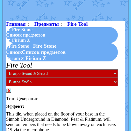
Shadow mismagius
от
JOK_julia
в фанарте.
художник
от
vicavica
в фанарте.
Главная
Предметы
Fire Tool
: :
: :
▲ Fire Stone
Список предметов
▼ Firium Z
Fire Stone
Fire Stone
Список предметов
Список
Firium Z
Firium Z
Fire Tool
Тип: Декорации
Эффект:
This tile, when placed on the floor of your base in the
Sinnoh Underground in Diamond, Pear & Platinum, will
send out embers that needs to be blown away on each users
DS via the microphone