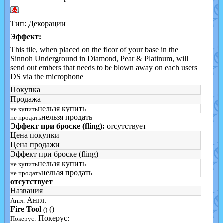
Тип: Декорации
Эффект:
This tile, when placed on the floor of your base in the
Sinnoh Underground in Diamond, Pear & Platinum, will
send out embers that needs to be blown away on each users
DS via the microphone
Покупка
Продажа
нельзя купить
не купить
нельзя продать
не продать
Эффект при броске (fling):
отсутствует
Цена покупки
Цена продажи
Эффект при броске (fling)
нельзя купить
не купить
нельзя продать
не продать
отсутствует
Названия
Англ.
Англ.
Fire Tool
()
()
Покерус:
Покерус: