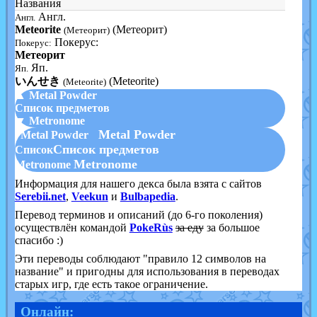
Названия
Англ.
Англ.
Meteorite
(Метеорит)
(Метеорит)
Покерус:
Покерус:
Метеорит
Яп.
Яп.
いんせき
(Meteorite)
(Meteorite)
▲ Metal Powder
Список предметов
▼ Metronome
Metal Powder
Metal Powder
Список предметов
Список
Metronome
Metronome
Информация для нашего декса была взята с сайтов
Serebii.net
,
Veekun
и
Bulbapedia
.
Перевод терминов и описаний (до 6-го поколения)
осуществлён командой
PokeRùs
за еду
за большое
спасибо :)
Эти переводы соблюдают "правило 12 символов на
название" и пригодны для использования в переводах
старых игр, где есть такое ограничение.
Онлайн: