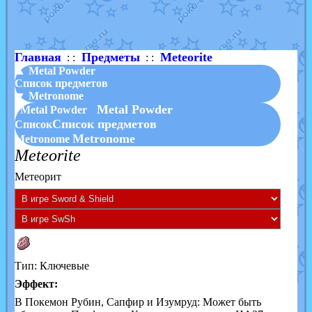
Shadow mismagius
от
JOK_julia
в фанарте.
художник
от
vicavica
в фанарте.
Главная
Предметы
Meteorite
: :
: :
▲ Metal Powder
Список предметов
▼ Metronome
Metal Powder
Metal Powder
Список предметов
Список
Metronome
Metronome
Meteorite
Метеорит
Тип: Ключевые
Эффект:
В Покемон Рубин, Сапфир и Изумруд: Может быть