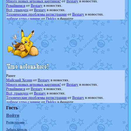
Много новых игровых картинок!
от
Bestary
в новостях.
Ревайвимся
от
Bestary
в новостях.
Всё, трындец
от
Bestary
в новостях.
Технические проблемы регистрации
от
Bestary
в новостях.
доброе утро славяне
от
Dakku
в фанарте.
Йолда и Мимикью
от
MavisNyanCat
в фанарте.
Недовольный котомангуст
от
Randomon
в фанарте.
The Dark Wishmaker
от
Randomon
в фанарте.
шадоу спиритомб
от
ilovearceus
в фанарте.
траббиш
от
ilovearceus
в фанарте.
Raging Bolt
от
GraceDaFox
в фанарте.
Shadow mismagius
от
JOK_julia
в фанарте.
художник
от
vicavica
в фанарте.
Ранее
Майский Хоэнн
от
Bestary
в новостях.
Много новых игровых картинок!
от
Bestary
в новостях.
Ревайвимся
от
Bestary
в новостях.
Всё, трындец
от
Bestary
в новостях.
Технические проблемы регистрации
от
Bestary
в новостях.
доброе утро славяне
от
Dakku
в фанарте.
Йолда и Мимикью
от
MavisNyanCat
в фанарте.
Гость
Недовольный котомангуст
от
Randomon
в фанарте.
Войти
The Dark Wishmaker
от
Randomon
в фанарте.
шадоу спиритомб
от
ilovearceus
в фанарте.
Регистрация
траббиш
от
ilovearceus
в фанарте.
Raging Bolt
от
GraceDaFox
в фанарте.
Забыл пароль