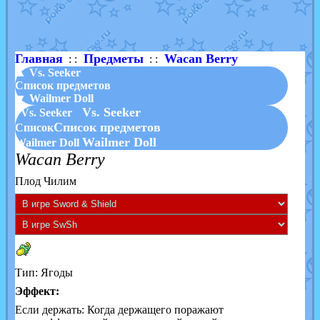
Shadow mismagius
от
JOK_julia
в фанарте.
художник
от
vicavica
в фанарте.
Главная
Предметы
Wacan Berry
: :
: :
▲ Vs. Seeker
Список предметов
▼ Wailmer Doll
Vs. Seeker
Vs. Seeker
Список предметов
Список
Wailmer Doll
Wailmer Doll
Wacan Berry
Плод Чилим
Тип: Ягоды
Эффект:
Если держать: Когда держащего поражают