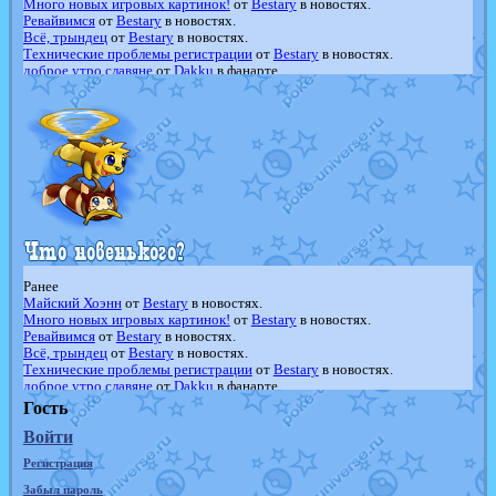
Много новых игровых картинок!
от
Bestary
в новостях.
Ревайвимся
от
Bestary
в новостях.
Всё, трындец
от
Bestary
в новостях.
Технические проблемы регистрации
от
Bestary
в новостях.
доброе утро славяне
от
Dakku
в фанарте.
Йолда и Мимикью
от
MavisNyanCat
в фанарте.
Недовольный котомангуст
от
Randomon
в фанарте.
The Dark Wishmaker
от
Randomon
в фанарте.
шадоу спиритомб
от
ilovearceus
в фанарте.
траббиш
от
ilovearceus
в фанарте.
Raging Bolt
от
GraceDaFox
в фанарте.
Shadow mismagius
от
JOK_julia
в фанарте.
художник
от
vicavica
в фанарте.
Ранее
Майский Хоэнн
от
Bestary
в новостях.
Много новых игровых картинок!
от
Bestary
в новостях.
Ревайвимся
от
Bestary
в новостях.
Всё, трындец
от
Bestary
в новостях.
Технические проблемы регистрации
от
Bestary
в новостях.
доброе утро славяне
от
Dakku
в фанарте.
Йолда и Мимикью
от
MavisNyanCat
в фанарте.
Гость
Недовольный котомангуст
от
Randomon
в фанарте.
Войти
The Dark Wishmaker
от
Randomon
в фанарте.
шадоу спиритомб
от
ilovearceus
в фанарте.
Регистрация
траббиш
от
ilovearceus
в фанарте.
Raging Bolt
от
GraceDaFox
в фанарте.
Забыл пароль