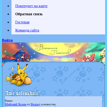
Покерунет на карте
Обратная связь
Гостевая
Команда сайта
Войти
Ранее
Майский Хоэнн
от
Bestary
в новостях.