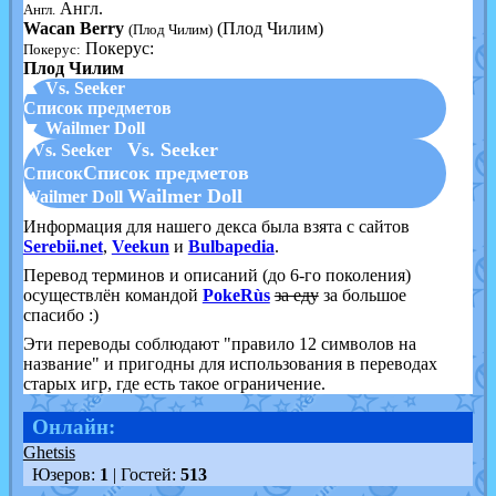
Англ.
Англ.
Wacan Berry
(Плод Чилим)
(Плод Чилим)
Покерус:
Покерус:
Плод Чилим
▲ Vs. Seeker
Список предметов
▼ Wailmer Doll
Vs. Seeker
Vs. Seeker
Список предметов
Список
Wailmer Doll
Wailmer Doll
Информация для нашего декса была взята с сайтов
Serebii.net
,
Veekun
и
Bulbapedia
.
Перевод терминов и описаний (до 6-го поколения)
осуществлён командой
PokeRùs
за еду
за большое
спасибо :)
Эти переводы соблюдают "правило 12 символов на
название" и пригодны для использования в переводах
старых игр, где есть такое ограничение.
Онлайн:
Ghetsis
Юзеров:
1
| Гостей:
513