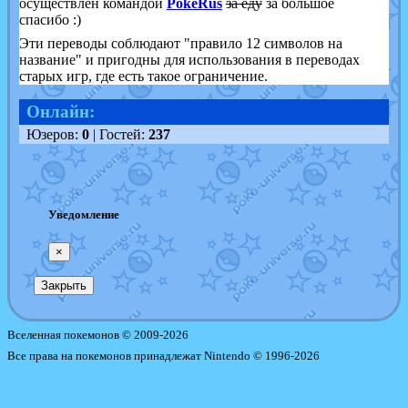
осуществлён командой
PokeRùs
за еду
за большое
спасибо :)
Эти переводы соблюдают "правило 12 символов на
название" и пригодны для использования в переводах
старых игр, где есть такое ограничение.
Онлайн:
Юзеров:
0
| Гостей:
237
Уведомление
×
Закрыть
Вселенная покемонов © 2009-2026
Все права на покемонов принадлежат Nintendo © 1996-2026