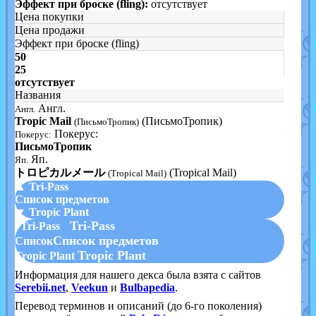
Эффект при броске (fling):
отсутствует
Цена покупки
Цена продажи
Эффект при броске (fling)
50
25
отсутствует
Названия
Англ.
Англ.
Tropic Mail
(ПисьмоТропик)
(ПисьмоТропик)
Покерус:
Покерус:
ПисьмоТропик
Яп.
Яп.
トロピカルメール
(Tropical Mail)
(Tropical Mail)
▲ Tri-Pass
Список предметов
▼ Tropic Plant
Tri-Pass
Tri-Pass
Список предметов
Список
Tropic Plant
Tropic Plant
Информация для нашего декса была взята с сайтов
Serebii.net
,
Veekun
и
Bulbapedia
.
Перевод терминов и описаний (до 6-го поколения)