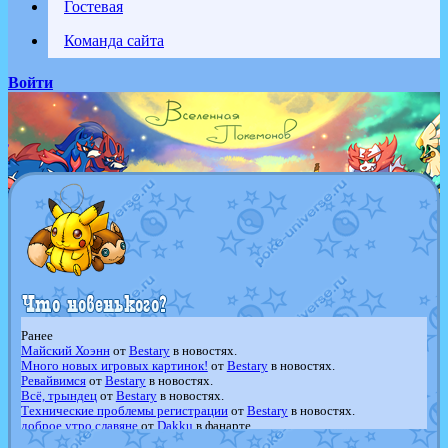
Гостевая
Команда сайта
Войти
Ранее
Майский Хоэнн
от
Bestary
в новостях.
Много новых игровых картинок!
от
Bestary
в новостях.
Ревайвимся
от
Bestary
в новостях.
Всё, трындец
от
Bestary
в новостях.
Технические проблемы регистрации
от
Bestary
в новостях.
доброе утро славяне
от
Dakku
в фанарте.
Йолда и Мимикью
от
MavisNyanCat
в фанарте.