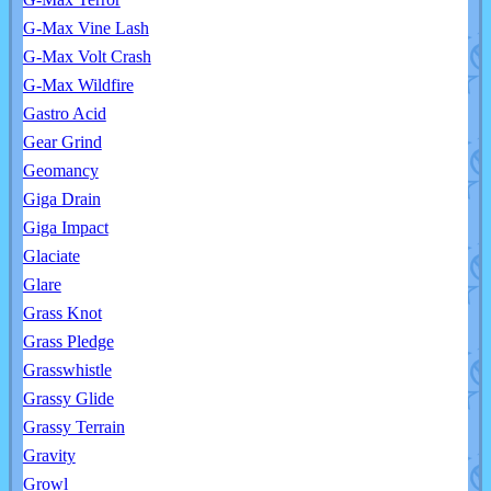
G-Max Vine Lash
G-Max Volt Crash
G-Max Wildfire
Gastro Acid
Gear Grind
Geomancy
Giga Drain
Giga Impact
Glaciate
Glare
Grass Knot
Grass Pledge
Grasswhistle
Grassy Glide
Grassy Terrain
Gravity
Growl