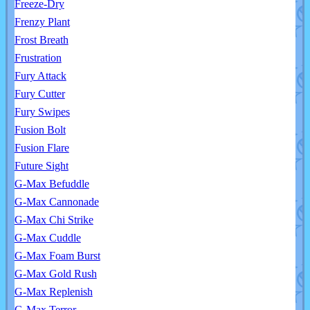
Freeze-Dry
Frenzy Plant
Frost Breath
Frustration
Fury Attack
Fury Cutter
Fury Swipes
Fusion Bolt
Fusion Flare
Future Sight
G-Max Befuddle
G-Max Cannonade
G-Max Chi Strike
G-Max Cuddle
G-Max Foam Burst
G-Max Gold Rush
G-Max Replenish
G-Max Terror