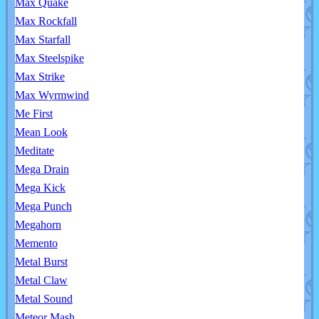
Max Quake
Max Rockfall
Max Starfall
Max Steelspike
Max Strike
Max Wyrmwind
Me First
Mean Look
Meditate
Mega Drain
Mega Kick
Mega Punch
Megahorn
Memento
Metal Burst
Metal Claw
Metal Sound
Meteor Mash