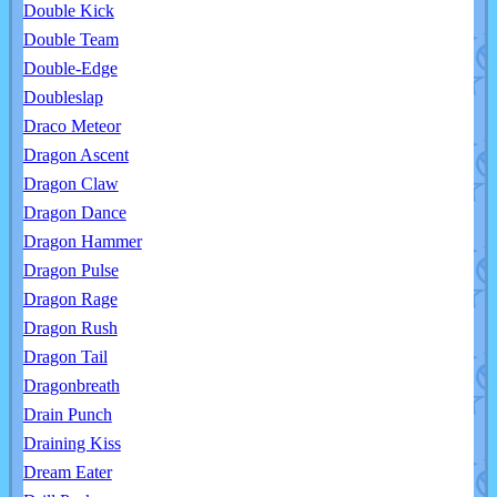
Double Kick
Double Team
Double-Edge
Doubleslap
Draco Meteor
Dragon Ascent
Dragon Claw
Dragon Dance
Dragon Hammer
Dragon Pulse
Dragon Rage
Dragon Rush
Dragon Tail
Dragonbreath
Drain Punch
Draining Kiss
Dream Eater