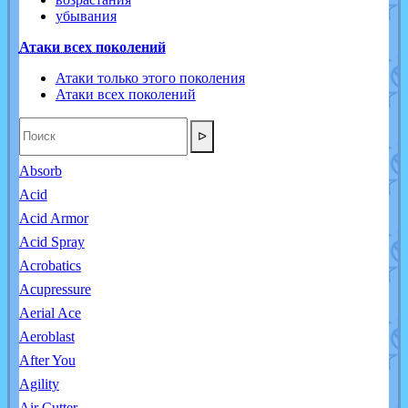
убывания
Атаки всех поколений
Атаки только этого поколения
Атаки всех поколений
ᐅ
Absorb
Acid
Acid Armor
Acid Spray
Acrobatics
Acupressure
Aerial Ace
Aeroblast
After You
Agility
Air Cutter