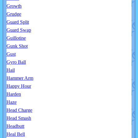
Growth
Grudge
Guard Split
Guard Swap
Guillotine
Gunk Shot
Gust
Gyro Ball
Hail
Hammer Arm
Happy Hour
Harden
Haze
Head Charge
Head Smash
Headbutt
Heal Bell