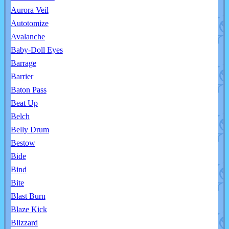
Aurora Veil
Autotomize
Avalanche
Baby-Doll Eyes
Barrage
Barrier
Baton Pass
Beat Up
Belch
Belly Drum
Bestow
Bide
Bind
Bite
Blast Burn
Blaze Kick
Blizzard