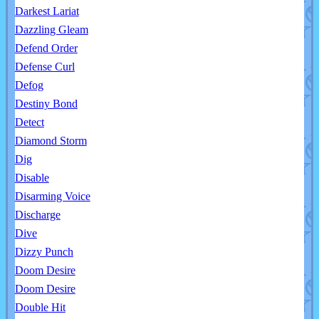
Darkest Lariat
Dazzling Gleam
Defend Order
Defense Curl
Defog
Destiny Bond
Detect
Diamond Storm
Dig
Disable
Disarming Voice
Discharge
Dive
Dizzy Punch
Doom Desire
Doom Desire
Double Hit