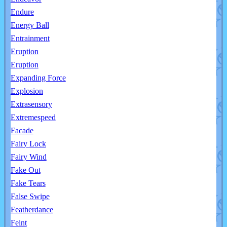
Endure
Energy Ball
Entrainment
Eruption
Eruption
Expanding Force
Explosion
Extrasensory
Extremespeed
Facade
Fairy Lock
Fairy Wind
Fake Out
Fake Tears
False Swipe
Featherdance
Feint