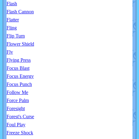
Flash
Flash Cannon
Flatter
Fling
Flip Turn
Flower Shield
Fly
Flying Press
Focus Blast
Focus Energy
Focus Punch
Follow Me
Force Palm
Foresight
Forest's Curse
Foul Play
Freeze Shock