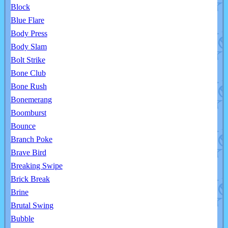
Block
Blue Flare
Body Press
Body Slam
Bolt Strike
Bone Club
Bone Rush
Bonemerang
Boomburst
Bounce
Branch Poke
Brave Bird
Breaking Swipe
Brick Break
Brine
Brutal Swing
Bubble