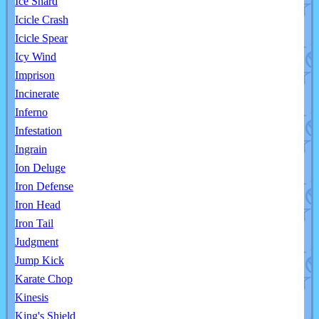
Ice Shard
Icicle Crash
Icicle Spear
Icy Wind
Imprison
Incinerate
Inferno
Infestation
Ingrain
Ion Deluge
Iron Defense
Iron Head
Iron Tail
Judgment
Jump Kick
Karate Chop
Kinesis
King's Shield