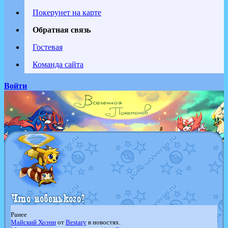
Покерунет на карте
Обратная связь
Гостевая
Команда сайта
Войти
Ранее
Майский Хоэнн
от
Bestary
в новостях.