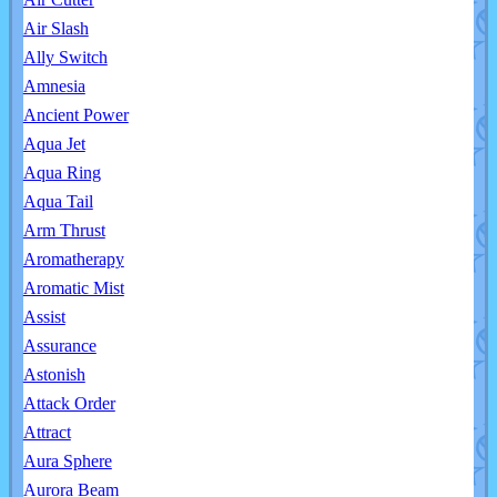
Air Slash
Ally Switch
Amnesia
Ancient Power
Aqua Jet
Aqua Ring
Aqua Tail
Arm Thrust
Aromatherapy
Aromatic Mist
Assist
Assurance
Astonish
Attack Order
Attract
Aura Sphere
Aurora Beam