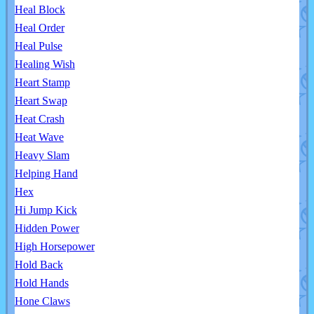
Heal Block
Heal Order
Heal Pulse
Healing Wish
Heart Stamp
Heart Swap
Heat Crash
Heat Wave
Heavy Slam
Helping Hand
Hex
Hi Jump Kick
Hidden Power
High Horsepower
Hold Back
Hold Hands
Hone Claws