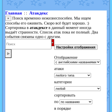
Главная
Атакдекс
: :
Поиск временно нежизнеспособен. Мы ищем
×
способы его оживить. Скоро всё будет хорошо. :)
Сортировка в
атакдексе
в данный момент иногда
выдаёт странности. Список атак пока не полный. Два
события связаны одно с другим.
Настройки отображения
ᐅ
Отображение
атаки
категории
сортировать
по
в порядке