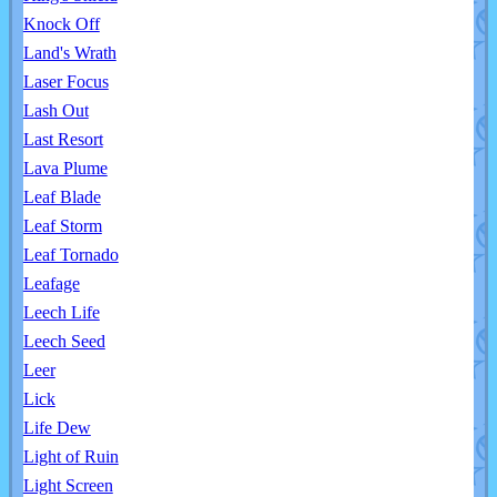
Knock Off
Land's Wrath
Laser Focus
Lash Out
Last Resort
Lava Plume
Leaf Blade
Leaf Storm
Leaf Tornado
Leafage
Leech Life
Leech Seed
Leer
Lick
Life Dew
Light of Ruin
Light Screen