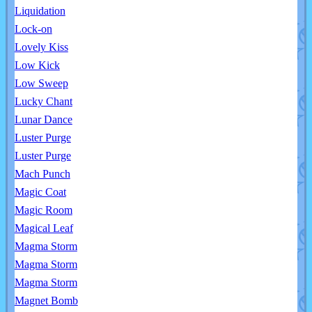
Liquidation
Lock-on
Lovely Kiss
Low Kick
Low Sweep
Lucky Chant
Lunar Dance
Luster Purge
Luster Purge
Mach Punch
Magic Coat
Magic Room
Magical Leaf
Magma Storm
Magma Storm
Magma Storm
Magnet Bomb