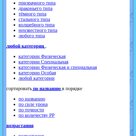
призрачного типа
драконьего типа
тёмного типа
стального типа
волшебного типа
неизвестного типа
любого типа
любой категории
,
категории Физическая
категории Специальная
категории Физическая и специальная
категории Особая
любой категории
cортировать
по названию
в порядке
по названию
по силе урона
по точности
по количеству PP
возрастания
возрастания