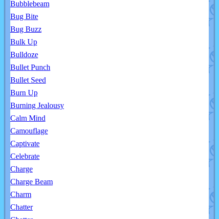
Bubblebeam
Bug Bite
Bug Buzz
Bulk Up
Bulldoze
Bullet Punch
Bullet Seed
Burn Up
Burning Jealousy
Calm Mind
Camouflage
Captivate
Celebrate
Charge
Charge Beam
Charm
Chatter