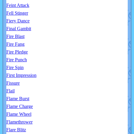
Feint Attack
Fell Stinger
Fiery Dance
Final Gambit
Fire Blast
Fire Fang
Fire Pledge
Fire Punch
Fire Spin
First Impression
Fissure
Flail
Flame Burst
Flame Charge
Flame Wheel
Flamethrower
Flare Blitz