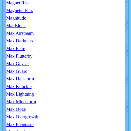
Magnet Rise
Magnetic Flux
Magnitude
Mat Block
Max Airstream
Max Darkness
Max Flare
Max Flutterby
Max Geyser
Max Guard
Max Hailstorm
Max Knuckle
Max Lightning
Max Mindstorm
Max Ooze
Max Overgrowth
Max Phantasm