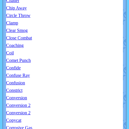
Chatter
Chip Away
Circle Throw
Clamp
Clear Smog
Close Combat
Coaching
Coil
Comet Punch
Confide
Confuse Ray
Confusion
Constrict
Conversion
Conversion 2
Conversion 2
Copycat
Corrosive Gas