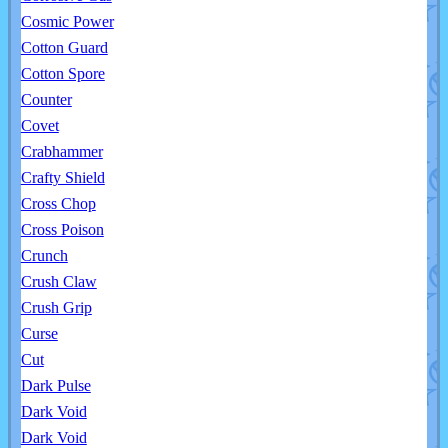
Cosmic Power
Cotton Guard
Cotton Spore
Counter
Covet
Crabhammer
Crafty Shield
Cross Chop
Cross Poison
Crunch
Crush Claw
Crush Grip
Curse
Cut
Dark Pulse
Dark Void
Dark Void