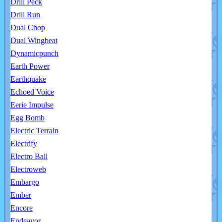
Drill Peck
Drill Run
Dual Chop
Dual Wingbeat
Dynamicpunch
Earth Power
Earthquake
Echoed Voice
Eerie Impulse
Egg Bomb
Electric Terrain
Electrify
Electro Ball
Electroweb
Embargo
Ember
Encore
Endeavor