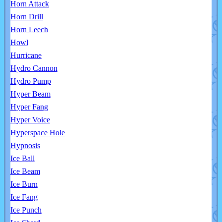
Horn Attack
Horn Drill
Horn Leech
Howl
Hurricane
Hydro Cannon
Hydro Pump
Hyper Beam
Hyper Fang
Hyper Voice
Hyperspace Hole
Hypnosis
Ice Ball
Ice Beam
Ice Burn
Ice Fang
Ice Punch