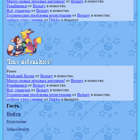
Много новых игровых картинок!
от
Bestary
в новостях.
Ревайвимся
от
Bestary
в новостях.
Всё, трындец
от
Bestary
в новостях.
Технические проблемы регистрации
от
Bestary
в новостях.
доброе утро славяне
от
Dakku
в фанарте.
Йолда и Мимикью
от
MavisNyanCat
в фанарте.
Недовольный котомангуст
от
Randomon
в фанарте.
The Dark Wishmaker
от
Randomon
в фанарте.
шадоу спиритомб
от
ilovearceus
в фанарте.
траббиш
от
ilovearceus
в фанарте.
Raging Bolt
от
GraceDaFox
в фанарте.
Shadow mismagius
от
JOK_julia
в фанарте.
художник
от
vicavica
в фанарте.
Ранее
Майский Хоэнн
от
Bestary
в новостях.
Много новых игровых картинок!
от
Bestary
в новостях.
Ревайвимся
от
Bestary
в новостях.
Всё, трындец
от
Bestary
в новостях.
Технические проблемы регистрации
от
Bestary
в новостях.
доброе утро славяне
от
Dakku
в фанарте.
Йолда и Мимикью
от
MavisNyanCat
в фанарте.
Гость
Недовольный котомангуст
от
Randomon
в фанарте.
Войти
The Dark Wishmaker
от
Randomon
в фанарте.
шадоу спиритомб
от
ilovearceus
в фанарте.
Регистрация
траббиш
от
ilovearceus
в фанарте.
Raging Bolt
от
GraceDaFox
в фанарте.
Забыл пароль
Shadow mismagius
от
JOK_julia
в фанарте.
художник
от
vicavica
в фанарте.