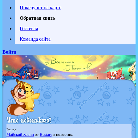
Покерунет на карте
Обратная связь
Гостевая
Команда сайта
Войти
Ранее
Майский Хоэнн
от
Bestary
в новостях.