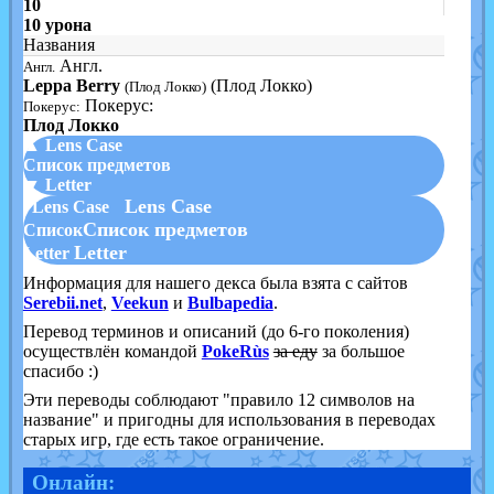
10
10 урона
Названия
Англ.
Англ.
Leppa Berry
(Плод Локко)
(Плод Локко)
Покерус:
Покерус:
Плод Локко
▲ Lens Case
Список предметов
▼ Letter
Lens Case
Lens Case
Список предметов
Список
Letter
Letter
Информация для нашего декса была взята с сайтов
Serebii.net
,
Veekun
и
Bulbapedia
.
Перевод терминов и описаний (до 6-го поколения)
осуществлён командой
PokeRùs
за еду
за большое
спасибо :)
Эти переводы соблюдают "правило 12 символов на
название" и пригодны для использования в переводах
старых игр, где есть такое ограничение.
Онлайн: