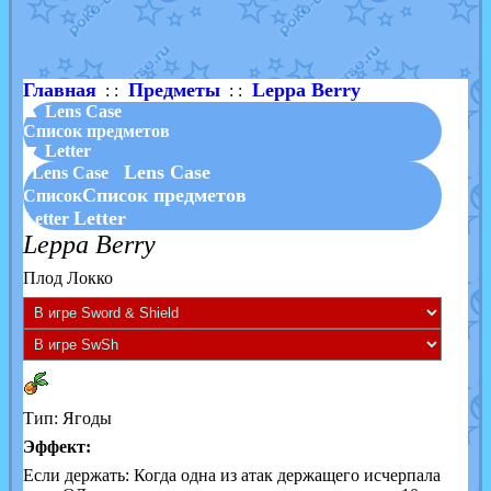
Shadow mismagius
от
JOK_julia
в фанарте.
художник
от
vicavica
в фанарте.
Главная
Предметы
Leppa Berry
: :
: :
▲ Lens Case
Список предметов
▼ Letter
Lens Case
Lens Case
Список предметов
Список
Letter
Letter
Leppa Berry
Плод Локко
Тип: Ягоды
Эффект:
Если держать: Когда одна из атак держащего исчерпала