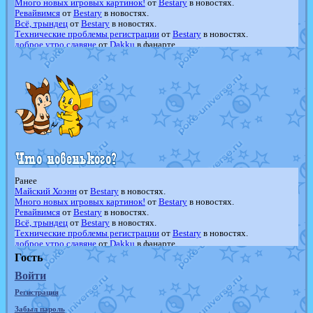
Много новых игровых картинок!
от
Bestary
в новостях.
Ревайвимся
от
Bestary
в новостях.
Всё, трындец
от
Bestary
в новостях.
Технические проблемы регистрации
от
Bestary
в новостях.
доброе утро славяне
от
Dakku
в фанарте.
Йолда и Мимикью
от
MavisNyanCat
в фанарте.
Недовольный котомангуст
от
Randomon
в фанарте.
The Dark Wishmaker
от
Randomon
в фанарте.
шадоу спиритомб
от
ilovearceus
в фанарте.
траббиш
от
ilovearceus
в фанарте.
Raging Bolt
от
GraceDaFox
в фанарте.
Shadow mismagius
от
JOK_julia
в фанарте.
художник
от
vicavica
в фанарте.
Ранее
Майский Хоэнн
от
Bestary
в новостях.
Много новых игровых картинок!
от
Bestary
в новостях.
Ревайвимся
от
Bestary
в новостях.
Всё, трындец
от
Bestary
в новостях.
Технические проблемы регистрации
от
Bestary
в новостях.
доброе утро славяне
от
Dakku
в фанарте.
Йолда и Мимикью
от
MavisNyanCat
в фанарте.
Гость
Недовольный котомангуст
от
Randomon
в фанарте.
Войти
The Dark Wishmaker
от
Randomon
в фанарте.
шадоу спиритомб
от
ilovearceus
в фанарте.
Регистрация
траббиш
от
ilovearceus
в фанарте.
Raging Bolt
от
GraceDaFox
в фанарте.
Забыл пароль