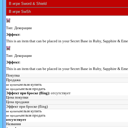
Тип: Декорации
Эффект:
This is an item that can be placed in your Secret Base in Ruby, Sapphire & Eme
Тип: Декорации
Эффект:
This is an item that can be placed in your Secret Base in Ruby, Sapphire & Eme
Покупка
Продажа
нельзя купить
не купить
нельзя продать
не продать
Эффект при броске (fling):
отсутствует
Цена покупки
Цена продажи
Эффект при броске (fling)
нельзя купить
не купить
нельзя продать
не продать
отсутствует
Названия