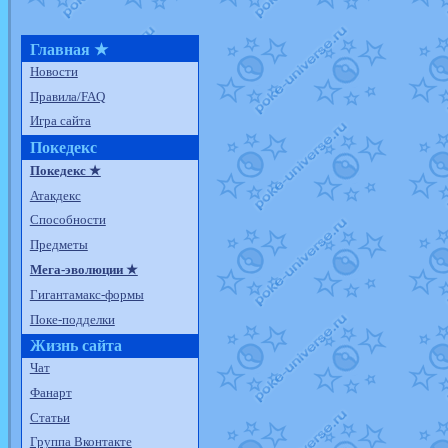
Главная ★
Новости
Правила/FAQ
Игра сайта
Покедекс
Покедекс ★
Атакдекс
Способности
Предметы
Мега-эволюции ★
Гигантамакс-формы
Поке-подделки
Жизнь сайта
Чат
Фанарт
Статьи
Группа Вконтакте