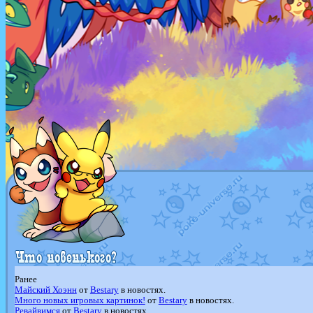
Ранее
Майский Хоэнн
от
Bestary
в новостях.
Много новых игровых картинок!
от
Bestary
в новостях.
Ревайвимся
от
Bestary
в новостях.