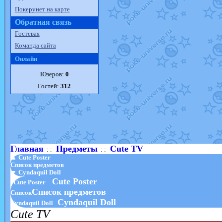
Покерунет на карте
Обратная связь
Гостевая
Команда сайта
Онлайн
Юзеров:
0
Гостей:
312
Главная
Предметы
Cute TV
: :
: :
▲ Cute Poster
Список предметов
▼ Cyndaquil Doll
Cute Poster
Cute Poster
Список предметов
Список
Cyndaquil Doll
Cyndaquil Doll
Cute TV