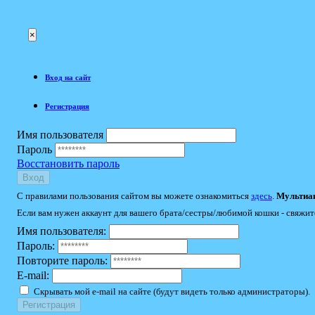
×
Вход на сайт
Регистрация
Имя пользователя
Пароль
Восстановить пароль
Вход
С правилами пользования сайтом вы можете ознакомиться
здесь
.
Мультиак
Если вам нужен аккаунт для вашего брата/сестры/любимой кошки - свяжит
Имя пользователя:
Пароль:
Повторите пароль:
E-mail:
Скрывать мой e-mail на сайте (будут видеть только администраторы).