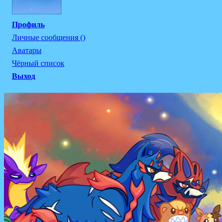
Профиль
Личные сообщения ()
Аватары
Чёрный список
Выход