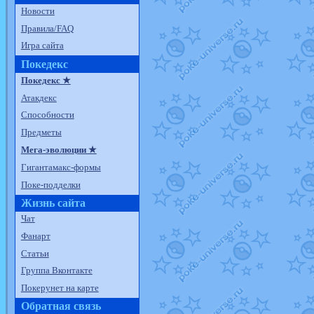
Новости
Правила/FAQ
Игра сайта
Покедекс
Покедекс ★
Атакдекс
Способности
Предметы
Мега-эволюции ★
Гигантамакс-формы
Поке-подделки
Жизнь сайта
Чат
Фанарт
Статьи
Группа Вконтакте
Покерунет на карте
Обратная связь