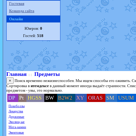
Гостевая
Команда сайта
Онлайн
Юзеров:
0
Гостей:
518
Главная
Предметы
: :
×
Поиск временно нежизнеспособен. Мы ищем способы его оживить. Ско
Сортировка в
итемдексе
в данный момент иногда выдаёт странности. Списо
предметом - увы, это нормально.
DP
Pt
HGSS
BW
B2W2
XY
ORAS
SM
USUM
Покеболлы
Лекарства
Держимые
Эволюц-ые
Мега-камни
Эвентовые