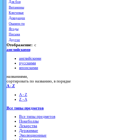
Для боя
Витамины
Ключевые
Декорации
Окамен-ти
Ягоды
Письма
Другие
Отображение:
с
английскими
английскими
русскими
японскими
названиями,
cортировать по названию, в порядке
A - Z
A - Z
Z - A
Все типы предметов
Все типы предметов
Покеболлы
Лекарства
Держимые
Эволюционные