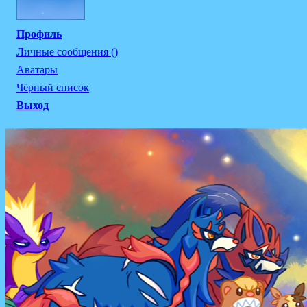
Профиль
Личные сообщения ()
Аватары
Чёрный список
Выход