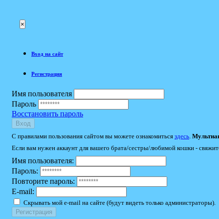
×
Вход на сайт
Регистрация
Имя пользователя
Пароль
Восстановить пароль
Вход
С правилами пользования сайтом вы можете ознакомиться
здесь
.
Мультиак
Если вам нужен аккаунт для вашего брата/сестры/любимой кошки - свяжит
Имя пользователя:
Пароль:
Повторите пароль:
E-mail:
Скрывать мой e-mail на сайте (будут видеть только администраторы).