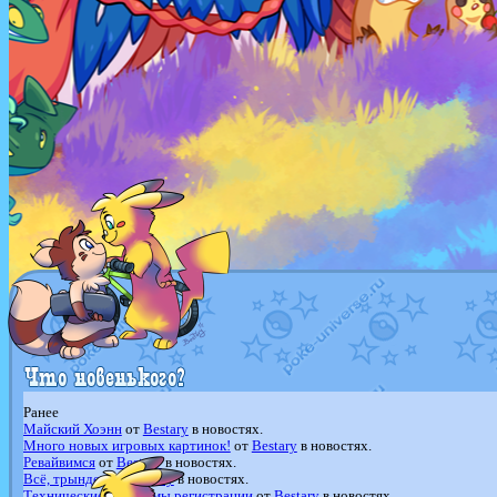
Ранее
Майский Хоэнн
от
Bestary
в новостях.
Много новых игровых картинок!
от
Bestary
в новостях.
Ревайвимся
от
Bestary
в новостях.
Всё, трындец
от
Bestary
в новостях.
Технические проблемы регистрации
от
Bestary
в новостях.