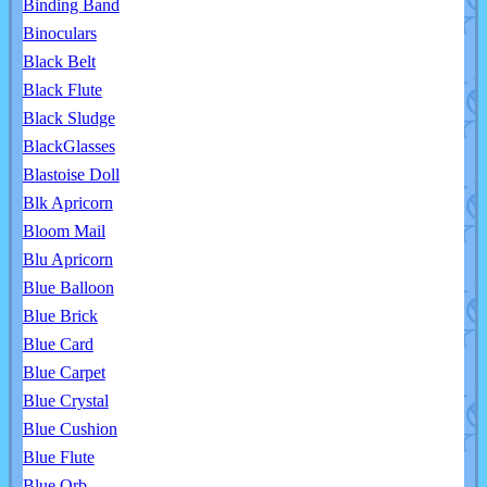
Binding Band
Binoculars
Black Belt
Black Flute
Black Sludge
BlackGlasses
Blastoise Doll
Blk Apricorn
Bloom Mail
Blu Apricorn
Blue Balloon
Blue Brick
Blue Card
Blue Carpet
Blue Crystal
Blue Cushion
Blue Flute
Blue Orb