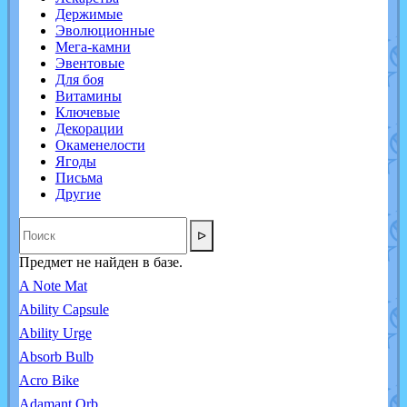
Держимые
Эволюционные
Мега-камни
Эвентовые
Для боя
Витамины
Ключевые
Декорации
Окаменелости
Ягоды
Письма
Другие
ᐅ
Предмет не найден в базе.
A Note Mat
Ability Capsule
Ability Urge
Absorb Bulb
Acro Bike
Adamant Orb