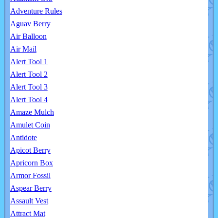
Adventure Rules
Aguav Berry
Air Balloon
Air Mail
Alert Tool 1
Alert Tool 2
Alert Tool 3
Alert Tool 4
Amaze Mulch
Amulet Coin
Antidote
Apicot Berry
Apricorn Box
Armor Fossil
Aspear Berry
Assault Vest
Attract Mat