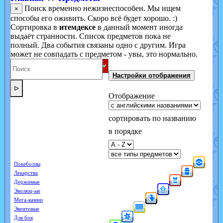
Поиск временно нежизнеспособен. Мы ищем
×
способы его оживить. Скоро всё будет хорошо. :)
Сортировка в
итемдексе
в данный момент иногда
выдаёт странности. Список предметов пока не
полный. Два события связаны одно с другим. Игра
может не совпадать с предметом - увы, это нормально.
Настройки отображения
ᐅ
Отображение
сортировать по названию
в порядке
Покеболлы
Лекарства
Держимые
Эволюц-ые
Мега-камни
Эвентовые
Для боя