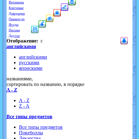
Витамины
Ключевые
Декорации
Окамен-ти
Ягоды
Письма
Другие
Отображение:
с
английскими
английскими
русскими
японскими
названиями,
cортировать по названию, в порядке
A - Z
A - Z
Z - A
Все типы предметов
Все типы предметов
Покеболлы
Лекарства