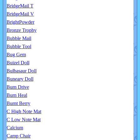
BridgeMail T
BridgeMail V
BrightPowder
Bronze Trophy
Bubble Mail
Bubble Tool
Bug Gem
Buizel Doll
Bulbasaur Doll
Buneary Doll
Burn Drive
Burn Heal
Burnt Berry
C High Note Mat
C Low Note Mat
Calcium
Camp Chair