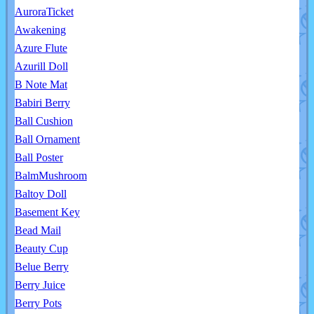
AuroraTicket
Awakening
Azure Flute
Azurill Doll
B Note Mat
Babiri Berry
Ball Cushion
Ball Ornament
Ball Poster
BalmMushroom
Baltoy Doll
Basement Key
Bead Mail
Beauty Cup
Belue Berry
Berry Juice
Berry Pots