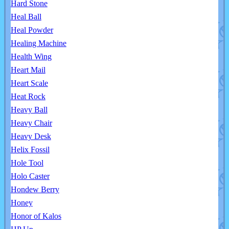
Hard Stone
Heal Ball
Heal Powder
Healing Machine
Health Wing
Heart Mail
Heart Scale
Heat Rock
Heavy Ball
Heavy Chair
Heavy Desk
Helix Fossil
Hole Tool
Holo Caster
Hondew Berry
Honey
Honor of Kalos