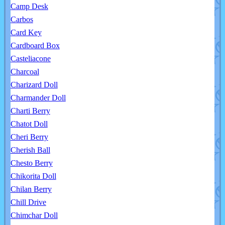
Camp Desk
Carbos
Card Key
Cardboard Box
Casteliacone
Charcoal
Charizard Doll
Charmander Doll
Charti Berry
Chatot Doll
Cheri Berry
Cherish Ball
Chesto Berry
Chikorita Doll
Chilan Berry
Chill Drive
Chimchar Doll