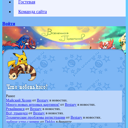
Гостевая
Команда сайта
Войти
Ранее
Майский Хоэнн
от
Bestary
в новостях.
Много новых игровых картинок!
от
Bestary
в новостях.
Ревайвимся
от
Bestary
в новостях.
Всё, трындец
от
Bestary
в новостях.
Технические проблемы регистрации
от
Bestary
в новостях.
доброе утро славяне
от
Dakku
в фанарте.
Йолда и Мимикью
от
MavisNyanCat
в фанарте.