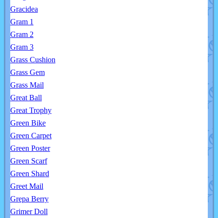
Gracidea
Gram 1
Gram 2
Gram 3
Grass Cushion
Grass Gem
Grass Mail
Great Ball
Great Trophy
Green Bike
Green Carpet
Green Poster
Green Scarf
Green Shard
Greet Mail
Grepa Berry
Grimer Doll