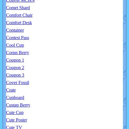
Colress MCHN
Comet Shard
Comfort Chair
Comfort Desk
Container
Contest Pass
Cool Cup
Cornn Berry
Coupon 1
Coupon 2
Coupon 3
Cover Fossil
Crate
Cupboard
Custap Berry
Cute Cup
Cute Poster
Cute TV