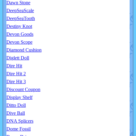
Dawn Stone
DeepSeaScale
DeepSeaTooth
Destiny Knot
Devon Goods
Devon Scope
Diamond Cushion
Diglett Doll
Dire Hit
Dire Hit 2
Dire Hit 3
Discount Coupon
Display Shelf
Ditto Doll
Dive Ball
DNA Splicers
Dome Fossil