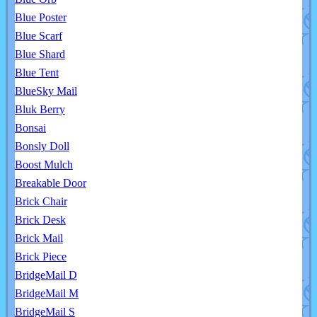
Blue Poster
Blue Scarf
Blue Shard
Blue Tent
BlueSky Mail
Bluk Berry
Bonsai
Bonsly Doll
Boost Mulch
Breakable Door
Brick Chair
Brick Desk
Brick Mail
Brick Piece
BridgeMail D
BridgeMail M
BridgeMail S