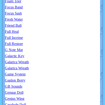
Foam Tool
Focus Band
Focus Sash
Fresh Water
Friend Ball
Full Heal
Full Incense
Full Restore
G Note Mat
Galactic Key
Galarica Wreath
Galarica Wreath
Game System
Ganlon Berry
GB Sounds
Gengar Doll
Genius Wing
Geodude Doll