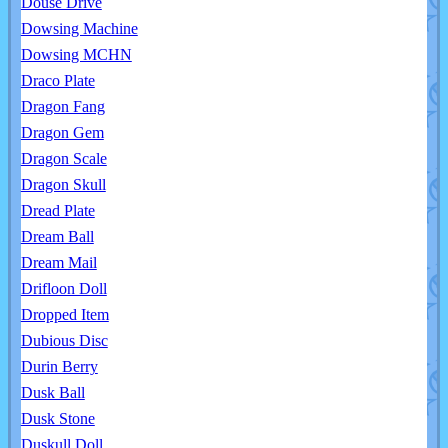
Douse Drive
Dowsing Machine
Dowsing MCHN
Draco Plate
Dragon Fang
Dragon Gem
Dragon Scale
Dragon Skull
Dread Plate
Dream Ball
Dream Mail
Drifloon Doll
Dropped Item
Dubious Disc
Durin Berry
Dusk Ball
Dusk Stone
Duskull Doll