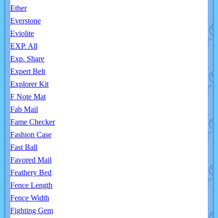
Ether
Everstone
Eviolite
EXP. All
Exp. Share
Expert Belt
Explorer Kit
F Note Mat
Fab Mail
Fame Checker
Fashion Case
Fast Ball
Favored Mail
Feathery Bed
Fence Length
Fence Width
Fighting Gem