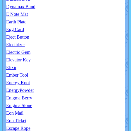
Dynamax Band
E Note Mat
Earth Plate
Egg Card
Eject Button
Electirizer
Electric Gem
Elevator Key
Elixir
Ember Tool
Energy Root
EnergyPowder
Enigma Berry
Enigma Stone
Eon Mail
Eon Ticket
Escape Rope