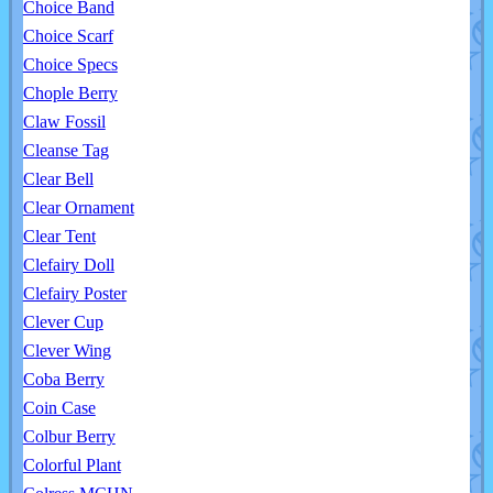
Choice Band
Choice Scarf
Choice Specs
Chople Berry
Claw Fossil
Cleanse Tag
Clear Bell
Clear Ornament
Clear Tent
Clefairy Doll
Clefairy Poster
Clever Cup
Clever Wing
Coba Berry
Coin Case
Colbur Berry
Colorful Plant