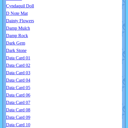
Cyndaquil Doll
D Note Mat
Dainty Flowers
Damp Mulch
Damp Rock
Dark Gem
Dark Stone
Data Card 01
Data Card 02
Data Card 03
Data Card 04
Data Card 05
Data Card 06
Data Card 07
Data Card 08
Data Card 09
Data Card 10