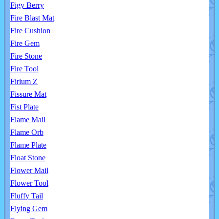
Figy Berry
Fire Blast Mat
Fire Cushion
Fire Gem
Fire Stone
Fire Tool
Firium Z
Fissure Mat
Fist Plate
Flame Mail
Flame Orb
Flame Plate
Float Stone
Flower Mail
Flower Tool
Fluffy Tail
Flying Gem