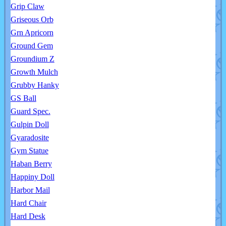
Grip Claw
Griseous Orb
Grn Apricorn
Ground Gem
Groundium Z
Growth Mulch
Grubby Hanky
GS Ball
Guard Spec.
Gulpin Doll
Gyaradosite
Gym Statue
Haban Berry
Happiny Doll
Harbor Mail
Hard Chair
Hard Desk