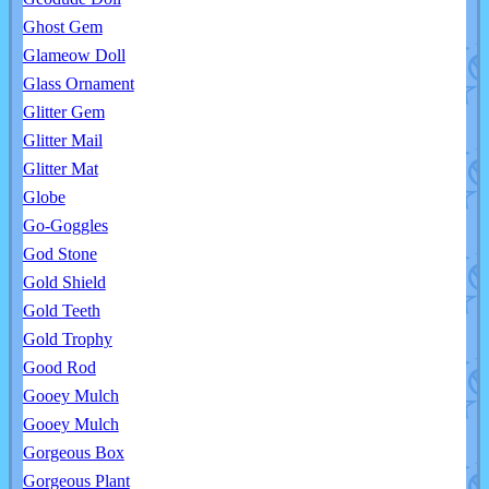
Ghost Gem
Glameow Doll
Glass Ornament
Glitter Gem
Glitter Mail
Glitter Mat
Globe
Go-Goggles
God Stone
Gold Shield
Gold Teeth
Gold Trophy
Good Rod
Gooey Mulch
Gooey Mulch
Gorgeous Box
Gorgeous Plant