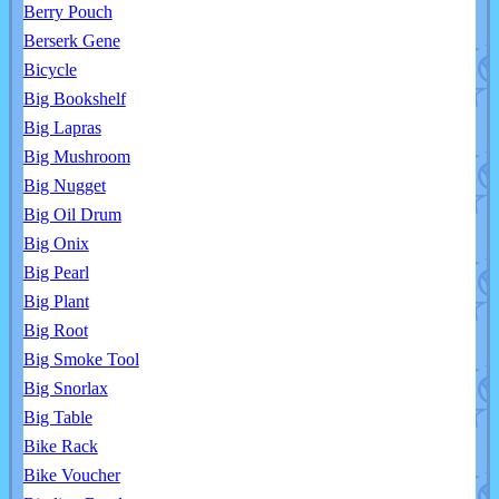
Berry Pouch
Berserk Gene
Bicycle
Big Bookshelf
Big Lapras
Big Mushroom
Big Nugget
Big Oil Drum
Big Onix
Big Pearl
Big Plant
Big Root
Big Smoke Tool
Big Snorlax
Big Table
Bike Rack
Bike Voucher