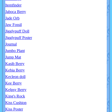
Itemfinder
Jaboca Berry
Jade Orb
Jaw Fossil
Jigglypuff Doll
Jigglypuff Poster
Journal
Jumbo Plant
Jump Mat
Kasib Berry
Kebia Berry
Kecleon doll
Kee Berry
Kelpsy Berry
King's Rock
Kiss Cushion
Kiss Poster