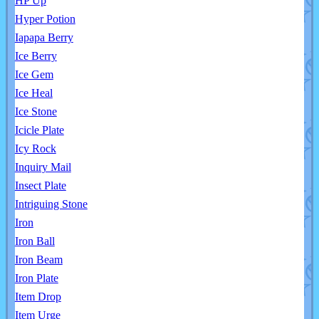
HP Up
Hyper Potion
Iapapa Berry
Ice Berry
Ice Gem
Ice Heal
Ice Stone
Icicle Plate
Icy Rock
Inquiry Mail
Insect Plate
Intriguing Stone
Iron
Iron Ball
Iron Beam
Iron Plate
Item Drop
Item Urge