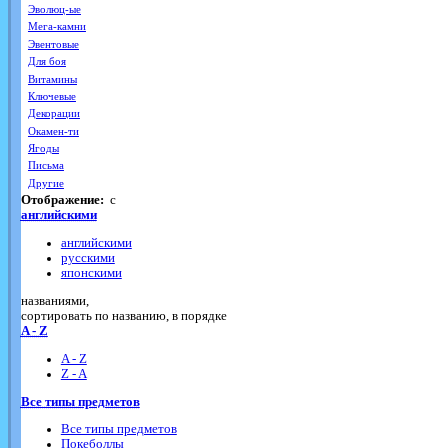
Эволюц-ые
Мега-камни
Эвентовые
Для боя
Витамины
Ключевые
Декорации
Окамен-ти
Ягоды
Письма
Другие
Отображение:
с
английскими
английскими
русскими
японскими
названиями,
cортировать по названию, в порядке
A - Z
A - Z
Z - A
Все типы предметов
Все типы предметов
Покеболлы