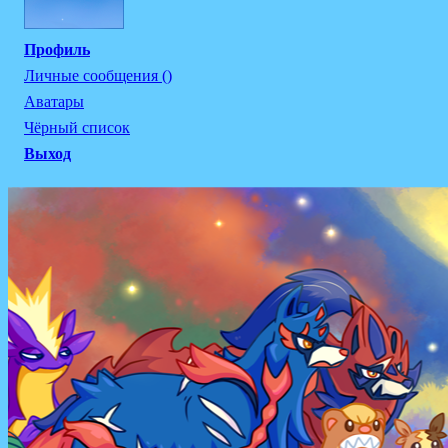
Профиль
Личные сообщения ()
Аватары
Чёрный список
Выход