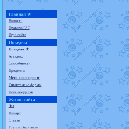
Главная ★
Новости
Правила/FAQ
Игра сайта
Покедекс
Покедекс ★
Атакдекс
Способности
Предметы
Мега-эволюции ★
Гигантамакс-формы
Поке-подделки
Жизнь сайта
Чат
Фанарт
Статьи
Группа Вконтакте