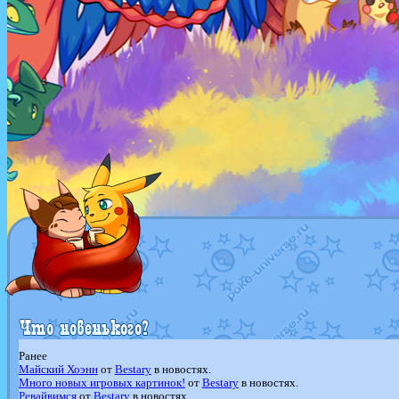
Ранее
Майский Хоэнн
от
Bestary
в новостях.
Много новых игровых картинок!
от
Bestary
в новостях.
Ревайвимся
от
Bestary
в новостях.