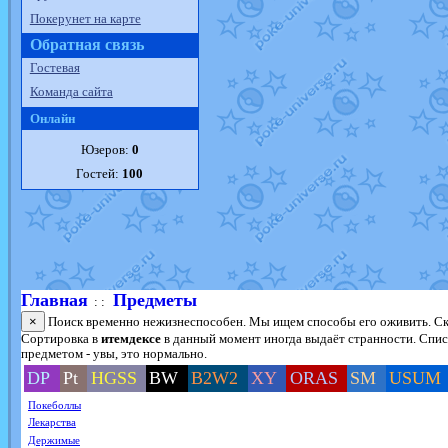
Покерунет на карте
Обратная связь
Гостевая
Команда сайта
Онлайн
Юзеров:
0
Гостей:
100
Главная
Предметы
: :
×
Поиск временно нежизнеспособен. Мы ищем способы его оживить. Ско
Сортировка в
итемдексе
в данный момент иногда выдаёт странности. Списо
предметом - увы, это нормально.
DP
Pt
HGSS
BW
B2W2
XY
ORAS
SM
USUM
Покеболлы
Лекарства
Держимые