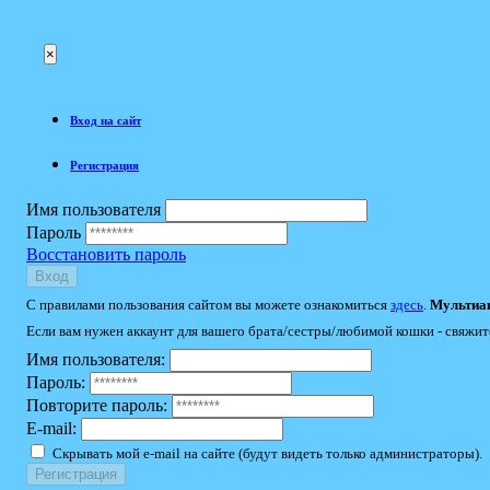
×
Вход на сайт
Регистрация
Имя пользователя
Пароль
Восстановить пароль
Вход
С правилами пользования сайтом вы можете ознакомиться
здесь
.
Мультиак
Если вам нужен аккаунт для вашего брата/сестры/любимой кошки - свяжит
Имя пользователя:
Пароль:
Повторите пароль:
E-mail:
Скрывать мой e-mail на сайте (будут видеть только администраторы).