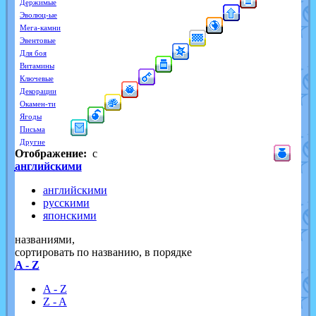
Держимые
Эволюц-ые
Мега-камни
Эвентовые
Для боя
Витамины
Ключевые
Декорации
Окамен-ти
Ягоды
Письма
Другие
Отображение:
с
английскими
английскими
русскими
японскими
названиями,
cортировать по названию, в порядке
A - Z
A - Z
Z - A