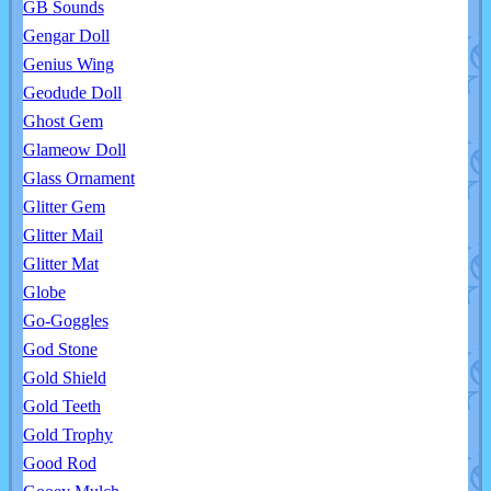
GB Sounds
Gengar Doll
Genius Wing
Geodude Doll
Ghost Gem
Glameow Doll
Glass Ornament
Glitter Gem
Glitter Mail
Glitter Mat
Globe
Go-Goggles
God Stone
Gold Shield
Gold Teeth
Gold Trophy
Good Rod