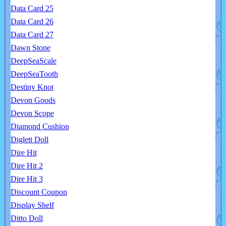
Data Card 25
Data Card 26
Data Card 27
Dawn Stone
DeepSeaScale
DeepSeaTooth
Destiny Knot
Devon Goods
Devon Scope
Diamond Cushion
Diglett Doll
Dire Hit
Dire Hit 2
Dire Hit 3
Discount Coupon
Display Shelf
Ditto Doll