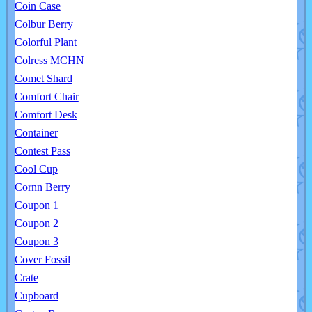
Coin Case
Colbur Berry
Colorful Plant
Colress MCHN
Comet Shard
Comfort Chair
Comfort Desk
Container
Contest Pass
Cool Cup
Cornn Berry
Coupon 1
Coupon 2
Coupon 3
Cover Fossil
Crate
Cupboard