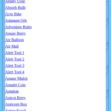
Ability Urge
Absorb Bulb
Acro Bike
Adamant Orb
Adventure Rules
Aguav Berry
Air Balloon
Air Mail
Alert Tool 1
Alert Tool 2
Alert Tool 3
Alert Tool 4
Amaze Mulch
Amulet Coin
Antidote
Apicot Berry
Apricorn Box
Armor Fossil