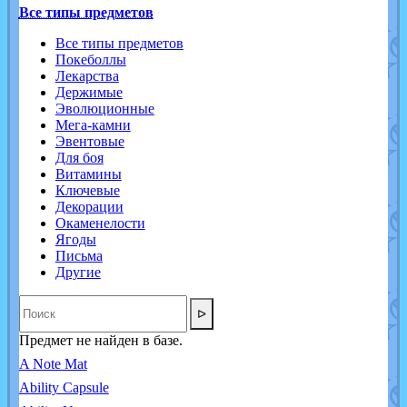
Все типы предметов
Все типы предметов
Покеболлы
Лекарства
Держимые
Эволюционные
Мега-камни
Эвентовые
Для боя
Витамины
Ключевые
Декорации
Окаменелости
Ягоды
Письма
Другие
ᐅ
Предмет не найден в базе.
A Note Mat
Ability Capsule