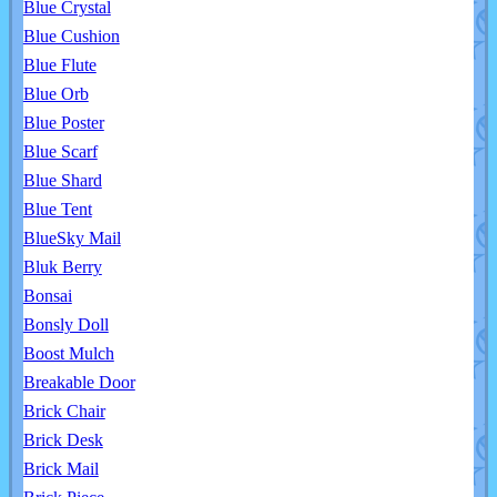
Blue Crystal
Blue Cushion
Blue Flute
Blue Orb
Blue Poster
Blue Scarf
Blue Shard
Blue Tent
BlueSky Mail
Bluk Berry
Bonsai
Bonsly Doll
Boost Mulch
Breakable Door
Brick Chair
Brick Desk
Brick Mail