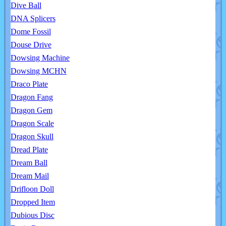
Dive Ball
DNA Splicers
Dome Fossil
Douse Drive
Dowsing Machine
Dowsing MCHN
Draco Plate
Dragon Fang
Dragon Gem
Dragon Scale
Dragon Skull
Dread Plate
Dream Ball
Dream Mail
Drifloon Doll
Dropped Item
Dubious Disc