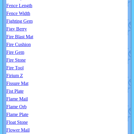
Fence Length
Fence Width
Fighting Gem
Figy Berry
Fire Blast Mat
Fire Cushion
Fire Gem
Fire Stone
Fire Tool
Firium Z
Fissure Mat
Fist Plate
Flame Mail
Flame Orb
Flame Plate
Float Stone
Flower Mail