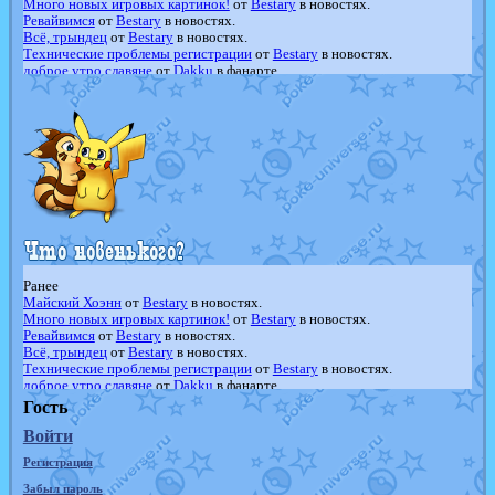
Много новых игровых картинок!
от
Bestary
в новостях.
Ревайвимся
от
Bestary
в новостях.
Всё, трындец
от
Bestary
в новостях.
Технические проблемы регистрации
от
Bestary
в новостях.
доброе утро славяне
от
Dakku
в фанарте.
Йолда и Мимикью
от
MavisNyanCat
в фанарте.
Недовольный котомангуст
от
Randomon
в фанарте.
The Dark Wishmaker
от
Randomon
в фанарте.
шадоу спиритомб
от
ilovearceus
в фанарте.
траббиш
от
ilovearceus
в фанарте.
Raging Bolt
от
GraceDaFox
в фанарте.
Shadow mismagius
от
JOK_julia
в фанарте.
художник
от
vicavica
в фанарте.
Ранее
Майский Хоэнн
от
Bestary
в новостях.
Много новых игровых картинок!
от
Bestary
в новостях.
Ревайвимся
от
Bestary
в новостях.
Всё, трындец
от
Bestary
в новостях.
Технические проблемы регистрации
от
Bestary
в новостях.
доброе утро славяне
от
Dakku
в фанарте.
Йолда и Мимикью
от
MavisNyanCat
в фанарте.
Гость
Недовольный котомангуст
от
Randomon
в фанарте.
Войти
The Dark Wishmaker
от
Randomon
в фанарте.
шадоу спиритомб
от
ilovearceus
в фанарте.
Регистрация
траббиш
от
ilovearceus
в фанарте.
Raging Bolt
от
GraceDaFox
в фанарте.
Забыл пароль