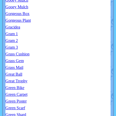
Gooey Mulch
Gooey Mulch
Gorgeous Box
Gorgeous Plant
Gracidea
Gram 1
Gram 2
Gram 3
Grass Cushion
Grass Gem
Grass Mail
Great Ball
Great Trophy
Green Bike
Green Carpet
Green Poster
Green Scarf
Green Shard