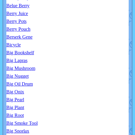
Belue Berry
Berry Juice
Berry Pots
Berry Pouch
Berserk Gene
Bicycle
Big Bookshelf
Big Lapras
Big Mushroom
Big Nugget
Big Oil Drum
Big Onix
Big Pearl
Big Plant
Big Root
Big Smoke Tool
Big Snorlax