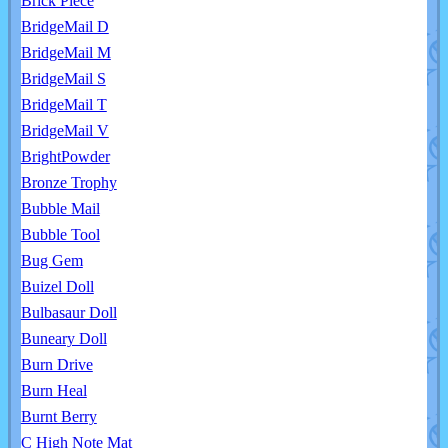
Brick Piece
BridgeMail D
BridgeMail M
BridgeMail S
BridgeMail T
BridgeMail V
BrightPowder
Bronze Trophy
Bubble Mail
Bubble Tool
Bug Gem
Buizel Doll
Bulbasaur Doll
Buneary Doll
Burn Drive
Burn Heal
Burnt Berry
C High Note Mat