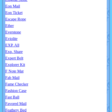
Eon Mail
Eon Ticket
Escape Rope
Ether
Everstone
Eviolite
EXP. All
Exp. Share
Expert Belt
Explorer Kit
F Note Mat
Fab Mail
Fame Checker
Fashion Case
Fast Ball
Favored Mail
Feathery Bed