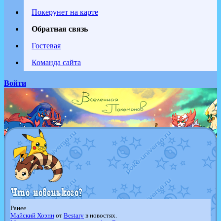
Покерунет на карте
Обратная связь
Гостевая
Команда сайта
Войти
Ранее
Майский Хоэнн
от
Bestary
в новостях.