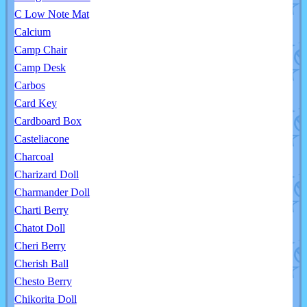
C Low Note Mat
Calcium
Camp Chair
Camp Desk
Carbos
Card Key
Cardboard Box
Casteliacone
Charcoal
Charizard Doll
Charmander Doll
Charti Berry
Chatot Doll
Cheri Berry
Cherish Ball
Chesto Berry
Chikorita Doll