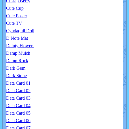
Custap Berry
Cute Cup
Cute Poster
Cute TV
Cyndaquil Doll
D Note Mat
Dainty Flowers
Damp Mulch
Damp Rock
Dark Gem
Dark Stone
Data Card 01
Data Card 02
Data Card 03
Data Card 04
Data Card 05
Data Card 06
Data Card 07