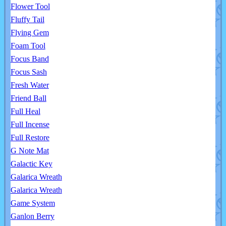
Flower Tool
Fluffy Tail
Flying Gem
Foam Tool
Focus Band
Focus Sash
Fresh Water
Friend Ball
Full Heal
Full Incense
Full Restore
G Note Mat
Galactic Key
Galarica Wreath
Galarica Wreath
Game System
Ganlon Berry