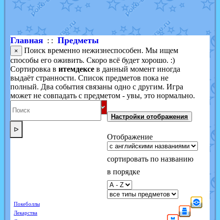
Shadow mismagius
от
JOK_julia
в фанарте.
художник
от
vicavica
в фанарте.
Главная
Предметы
: :
Поиск временно нежизнеспособен. Мы ищем
×
способы его оживить. Скоро всё будет хорошо. :)
Сортировка в
итемдексе
в данный момент иногда
выдаёт странности. Список предметов пока не
полный. Два события связаны одно с другим. Игра
может не совпадать с предметом - увы, это нормально.
Настройки отображения
ᐅ
Отображение
сортировать по названию
в порядке
Покеболлы
Лекарства