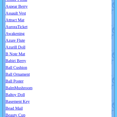
Aspear Berry
Assault Vest
Attract Mat
AuroraTicket
Awakening
Azure Flute
Azurill Doll
B Note Mat
Babiri Berry
Ball Cushion
Ball Ornament
Ball Poster
BalmMushroom
Baltoy Doll
Basement Key
Bead Mail
Beauty Cup