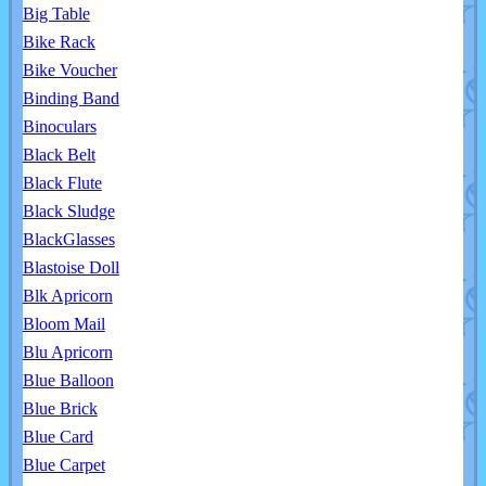
Big Table
Bike Rack
Bike Voucher
Binding Band
Binoculars
Black Belt
Black Flute
Black Sludge
BlackGlasses
Blastoise Doll
Blk Apricorn
Bloom Mail
Blu Apricorn
Blue Balloon
Blue Brick
Blue Card
Blue Carpet