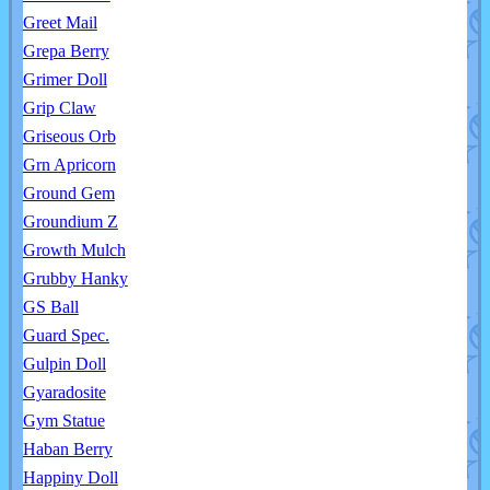
Greet Mail
Grepa Berry
Grimer Doll
Grip Claw
Griseous Orb
Grn Apricorn
Ground Gem
Groundium Z
Growth Mulch
Grubby Hanky
GS Ball
Guard Spec.
Gulpin Doll
Gyaradosite
Gym Statue
Haban Berry
Happiny Doll