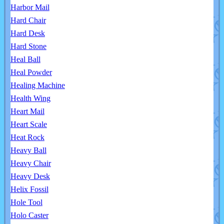
Harbor Mail
Hard Chair
Hard Desk
Hard Stone
Heal Ball
Heal Powder
Healing Machine
Health Wing
Heart Mail
Heart Scale
Heat Rock
Heavy Ball
Heavy Chair
Heavy Desk
Helix Fossil
Hole Tool
Holo Caster