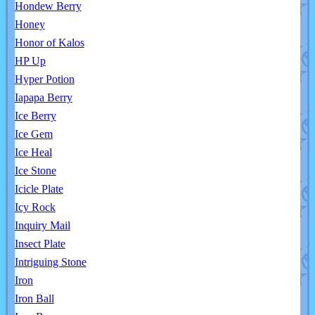
Hondew Berry
Honey
Honor of Kalos
HP Up
Hyper Potion
Iapapa Berry
Ice Berry
Ice Gem
Ice Heal
Ice Stone
Icicle Plate
Icy Rock
Inquiry Mail
Insect Plate
Intriguing Stone
Iron
Iron Ball