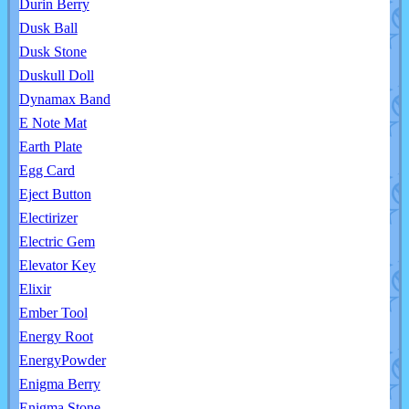
Durin Berry
Dusk Ball
Dusk Stone
Duskull Doll
Dynamax Band
E Note Mat
Earth Plate
Egg Card
Eject Button
Electirizer
Electric Gem
Elevator Key
Elixir
Ember Tool
Energy Root
EnergyPowder
Enigma Berry
Enigma Stone