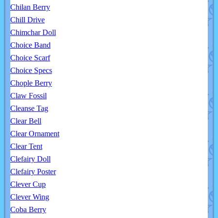
Chilan Berry
Chill Drive
Chimchar Doll
Choice Band
Choice Scarf
Choice Specs
Chople Berry
Claw Fossil
Cleanse Tag
Clear Bell
Clear Ornament
Clear Tent
Clefairy Doll
Clefairy Poster
Clever Cup
Clever Wing
Coba Berry