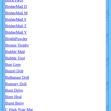
Brick Piece
BridgeMail D
BridgeMail M
BridgeMail S
BridgeMail T
BridgeMail V
BrightPowder
Bronze Trophy
Bubble Mail
Bubble Tool
Bug Gem
Buizel Doll
Bulbasaur Doll
Buneary Doll
Burn Drive
Burn Heal
Burnt Berry
C High Note Mat