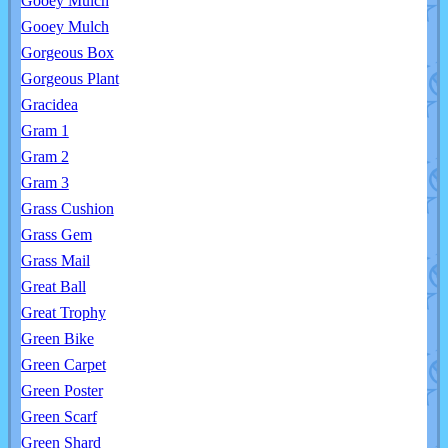
Gooey Mulch
Gooey Mulch
Gorgeous Box
Gorgeous Plant
Gracidea
Gram 1
Gram 2
Gram 3
Grass Cushion
Grass Gem
Grass Mail
Great Ball
Great Trophy
Green Bike
Green Carpet
Green Poster
Green Scarf
Green Shard