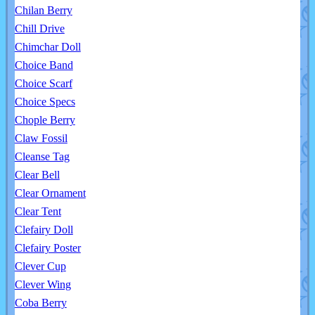
Chilan Berry
Chill Drive
Chimchar Doll
Choice Band
Choice Scarf
Choice Specs
Chople Berry
Claw Fossil
Cleanse Tag
Clear Bell
Clear Ornament
Clear Tent
Clefairy Doll
Clefairy Poster
Clever Cup
Clever Wing
Coba Berry