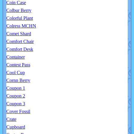
Coin Case
Colbur Berry
Colorful Plant
Colress MCHN
Comet Shard
Comfort Chair
Comfort Desk
Container
Contest Pass
Cool Cup
Cornn Berry
Coupon 1
Coupon 2
Coupon 3
Cover Fossil
Crate
Cupboard