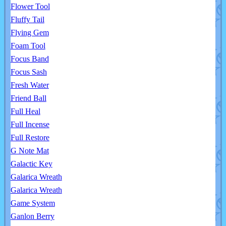
Flower Tool
Fluffy Tail
Flying Gem
Foam Tool
Focus Band
Focus Sash
Fresh Water
Friend Ball
Full Heal
Full Incense
Full Restore
G Note Mat
Galactic Key
Galarica Wreath
Galarica Wreath
Game System
Ganlon Berry