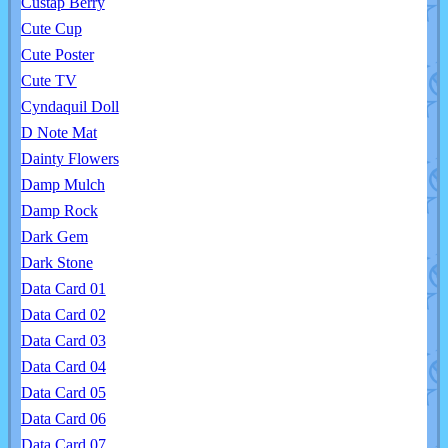
Custap Berry
Cute Cup
Cute Poster
Cute TV
Cyndaquil Doll
D Note Mat
Dainty Flowers
Damp Mulch
Damp Rock
Dark Gem
Dark Stone
Data Card 01
Data Card 02
Data Card 03
Data Card 04
Data Card 05
Data Card 06
Data Card 07