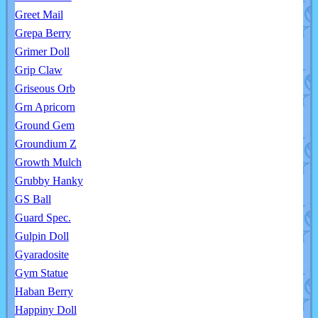
Greet Mail
Grepa Berry
Grimer Doll
Grip Claw
Griseous Orb
Grn Apricorn
Ground Gem
Groundium Z
Growth Mulch
Grubby Hanky
GS Ball
Guard Spec.
Gulpin Doll
Gyaradosite
Gym Statue
Haban Berry
Happiny Doll