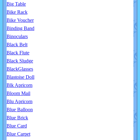
Big Table
Bike Rack
Bike Voucher
Binding Band
Binoculars
Black Belt
Black Flute
Black Sludge
BlackGlasses
Blastoise Doll
Blk Apricorn
Bloom Mail
Blu Apricorn
Blue Balloon
Blue Brick
Blue Card
Blue Carpet