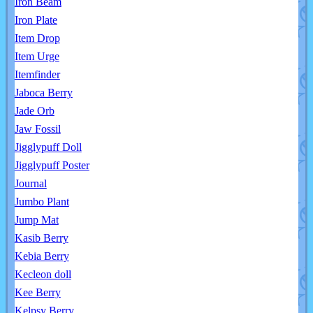
Iron Beam
Iron Plate
Item Drop
Item Urge
Itemfinder
Jaboca Berry
Jade Orb
Jaw Fossil
Jigglypuff Doll
Jigglypuff Poster
Journal
Jumbo Plant
Jump Mat
Kasib Berry
Kebia Berry
Kecleon doll
Kee Berry
Kelpsy Berry