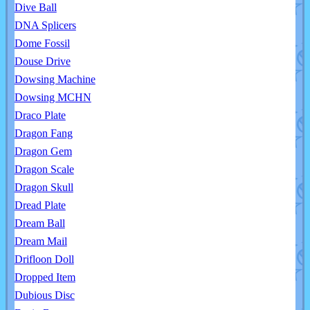
Dive Ball
DNA Splicers
Dome Fossil
Douse Drive
Dowsing Machine
Dowsing MCHN
Draco Plate
Dragon Fang
Dragon Gem
Dragon Scale
Dragon Skull
Dread Plate
Dream Ball
Dream Mail
Drifloon Doll
Dropped Item
Dubious Disc