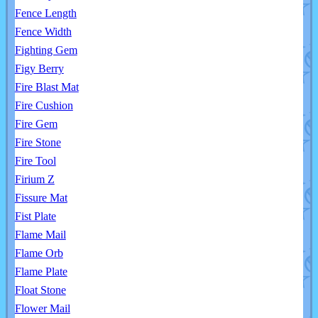
Fence Length
Fence Width
Fighting Gem
Figy Berry
Fire Blast Mat
Fire Cushion
Fire Gem
Fire Stone
Fire Tool
Firium Z
Fissure Mat
Fist Plate
Flame Mail
Flame Orb
Flame Plate
Float Stone
Flower Mail