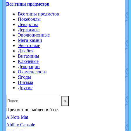
Все типы предметов
Все типы предметов
Покеболлы
Лекарства
Держимые
Эволюционные
Мега-камни
Эвентовые
Для боя
Витамины
Ключевые
Декорации
Окаменелости
Ягоды
Письма
Другие
ᐅ
Предмет не найден в базе.
A Note Mat
Ability Capsule