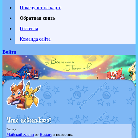
Покерунет на карте
Обратная связь
Гостевая
Команда сайта
Войти
Ранее
Майский Хоэнн
от
Bestary
в новостях.