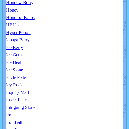
Hondew Berry
Honey
Honor of Kalos
HP Up
Hyper Potion
Iapapa Berry
Ice Berry
Ice Gem
Ice Heal
Ice Stone
Icicle Plate
Icy Rock
Inquiry Mail
Insect Plate
Intriguing Stone
Iron
Iron Ball