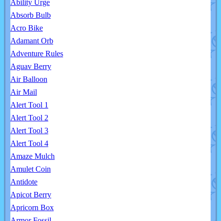
Ability Urge
Absorb Bulb
Acro Bike
Adamant Orb
Adventure Rules
Aguav Berry
Air Balloon
Air Mail
Alert Tool 1
Alert Tool 2
Alert Tool 3
Alert Tool 4
Amaze Mulch
Amulet Coin
Antidote
Apicot Berry
Apricorn Box
Armor Fossil