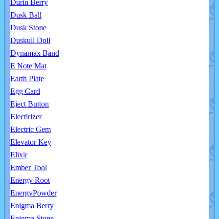
Durin Berry
Dusk Ball
Dusk Stone
Duskull Doll
Dynamax Band
E Note Mat
Earth Plate
Egg Card
Eject Button
Electirizer
Electric Gem
Elevator Key
Elixir
Ember Tool
Energy Root
EnergyPowder
Enigma Berry
Enigma Stone