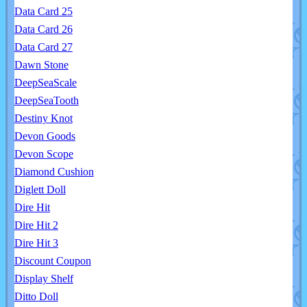
Data Card 25
Data Card 26
Data Card 27
Dawn Stone
DeepSeaScale
DeepSeaTooth
Destiny Knot
Devon Goods
Devon Scope
Diamond Cushion
Diglett Doll
Dire Hit
Dire Hit 2
Dire Hit 3
Discount Coupon
Display Shelf
Ditto Doll