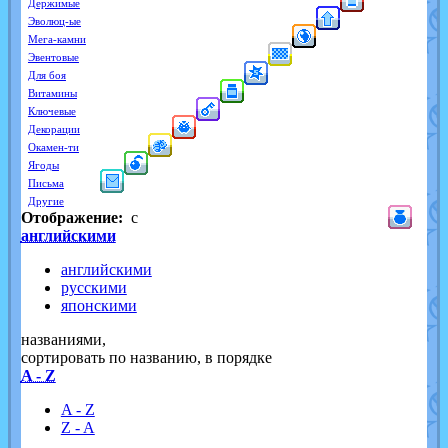
Держимые
Эволюц-ые
Мега-камни
Эвентовые
Для боя
Витамины
Ключевые
Декорации
Окамен-ти
Ягоды
Письма
Другие
Отображение:
с
английскими
английскими
русскими
японскими
названиями,
cортировать по названию, в порядке
A - Z
A - Z
Z - A