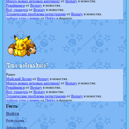
Много новых игровых картинок!
от
Bestary
в новостях.
Ревайвимся
от
Bestary
в новостях.
Всё, трындец
от
Bestary
в новостях.
Технические проблемы регистрации
от
Bestary
в новостях.
доброе утро славяне
от
Dakku
в фанарте.
Йолда и Мимикью
от
MavisNyanCat
в фанарте.
Недовольный котомангуст
от
Randomon
в фанарте.
The Dark Wishmaker
от
Randomon
в фанарте.
шадоу спиритомб
от
ilovearceus
в фанарте.
траббиш
от
ilovearceus
в фанарте.
Raging Bolt
от
GraceDaFox
в фанарте.
Shadow mismagius
от
JOK_julia
в фанарте.
художник
от
vicavica
в фанарте.
Ранее
Майский Хоэнн
от
Bestary
в новостях.
Много новых игровых картинок!
от
Bestary
в новостях.
Ревайвимся
от
Bestary
в новостях.
Всё, трындец
от
Bestary
в новостях.
Технические проблемы регистрации
от
Bestary
в новостях.
доброе утро славяне
от
Dakku
в фанарте.
Йолда и Мимикью
от
MavisNyanCat
в фанарте.
Гость
Недовольный котомангуст
от
Randomon
в фанарте.
Войти
The Dark Wishmaker
от
Randomon
в фанарте.
шадоу спиритомб
от
ilovearceus
в фанарте.
Регистрация
траббиш
от
ilovearceus
в фанарте.
Raging Bolt
от
GraceDaFox
в фанарте.
Забыл пароль