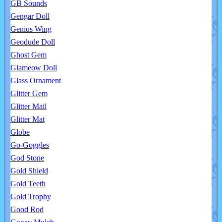
GB Sounds
Gengar Doll
Genius Wing
Geodude Doll
Ghost Gem
Glameow Doll
Glass Ornament
Glitter Gem
Glitter Mail
Glitter Mat
Globe
Go-Goggles
God Stone
Gold Shield
Gold Teeth
Gold Trophy
Good Rod