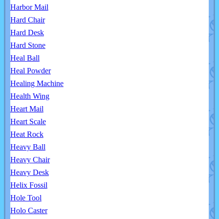
Harbor Mail
Hard Chair
Hard Desk
Hard Stone
Heal Ball
Heal Powder
Healing Machine
Health Wing
Heart Mail
Heart Scale
Heat Rock
Heavy Ball
Heavy Chair
Heavy Desk
Helix Fossil
Hole Tool
Holo Caster