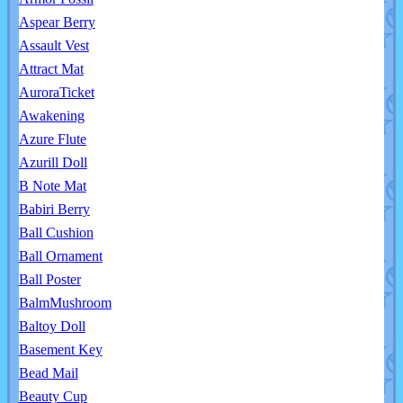
Aspear Berry
Assault Vest
Attract Mat
AuroraTicket
Awakening
Azure Flute
Azurill Doll
B Note Mat
Babiri Berry
Ball Cushion
Ball Ornament
Ball Poster
BalmMushroom
Baltoy Doll
Basement Key
Bead Mail
Beauty Cup