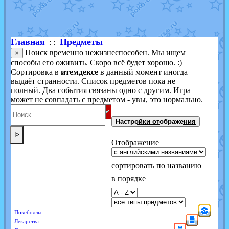
Shadow mismagius
от
JOK_julia
в фанарте.
художник
от
vicavica
в фанарте.
Главная
Предметы
: :
Поиск временно нежизнеспособен. Мы ищем
×
способы его оживить. Скоро всё будет хорошо. :)
Сортировка в
итемдексе
в данный момент иногда
выдаёт странности. Список предметов пока не
полный. Два события связаны одно с другим. Игра
может не совпадать с предметом - увы, это нормально.
Настройки отображения
ᐅ
Отображение
сортировать по названию
в порядке
Покеболлы
Лекарства