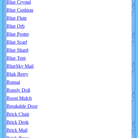
Blue Crystal
Blue Cushion
Blue Flute
Blue Orb
Blue Poster
Blue Scarf
Blue Shard
Blue Tent
BlueSky Mail
Bluk Berry
Bonsai
Bonsly Doll
Boost Mulch
Breakable Door
Brick Chair
Brick Desk
Brick Mail