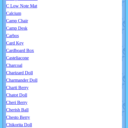
C Low Note Mat
Calcium
Camp Chair
Camp Desk
Carbos
Card Key
Cardboard Box
Casteliacone
Charcoal
Charizard Doll
Charmander Doll
Charti Berry
Chatot Doll
Cheri Berry
Cherish Ball
Chesto Berry
Chikorita Doll