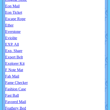
Eon Mail
Eon Ticket
Escape Rope
Ether
Everstone
Eviolite
EXP. All
Exp. Share
Expert Belt
Explorer Kit
F Note Mat
Fab Mail
Fame Checker
Fashion Case
Fast Ball
Favored Mail
Feathery Bed