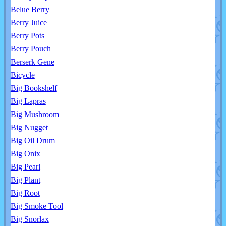
Belue Berry
Berry Juice
Berry Pots
Berry Pouch
Berserk Gene
Bicycle
Big Bookshelf
Big Lapras
Big Mushroom
Big Nugget
Big Oil Drum
Big Onix
Big Pearl
Big Plant
Big Root
Big Smoke Tool
Big Snorlax