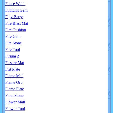
Fence Width
Fighting Gem
Figy Berry
Fire Blast Mat
Fire Cushion
Fire Gem
Fire Stone
Fire Tool
Firium Z
Fissure Mat
Fist Plate
Flame Mail
Flame Orb
Flame Plate
Float Stone
Flower Mail
Flower Tool