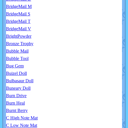
BridgeMail M
BridgeMail S
BridgeMail T
BridgeMail V
BrightPowder
Bronze Trophy
Bubble Mail
Bubble Tool
Bug Gem
Buizel Doll
Bulbasaur Doll
Buneary Doll
Burn Drive
Burn Heal
Burnt Berry
C High Note Mat
C Low Note Mat