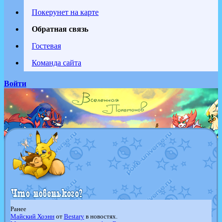
Покерунет на карте
Обратная связь
Гостевая
Команда сайта
Войти
Ранее
Майский Хоэнн
от
Bestary
в новостях.