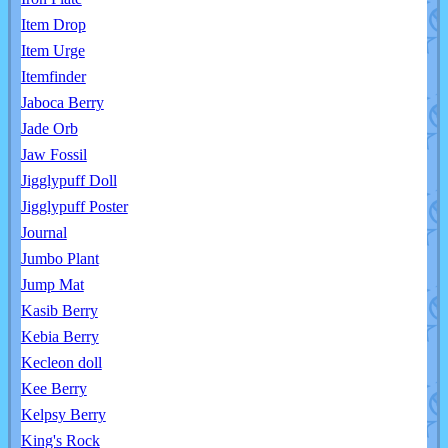
Item Drop
Item Urge
Itemfinder
Jaboca Berry
Jade Orb
Jaw Fossil
Jigglypuff Doll
Jigglypuff Poster
Journal
Jumbo Plant
Jump Mat
Kasib Berry
Kebia Berry
Kecleon doll
Kee Berry
Kelpsy Berry
King's Rock