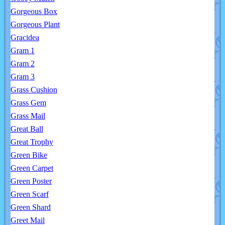
Gorgeous Box
Gorgeous Plant
Gracidea
Gram 1
Gram 2
Gram 3
Grass Cushion
Grass Gem
Grass Mail
Great Ball
Great Trophy
Green Bike
Green Carpet
Green Poster
Green Scarf
Green Shard
Greet Mail