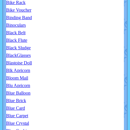
Bike Rack
Bike Voucher
Binding Band
Binoculars
Black Belt
Black Flute
Black Sludge
BlackGlasses
Blastoise Doll
Blk Apricorn
Bloom Mail
Blu Apricorn
Blue Balloon
Blue Brick
Blue Card
Blue Carpet
Blue Crystal