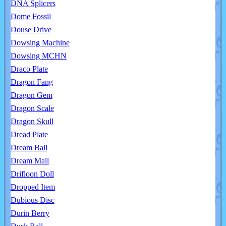
DNA Splicers
Dome Fossil
Douse Drive
Dowsing Machine
Dowsing MCHN
Draco Plate
Dragon Fang
Dragon Gem
Dragon Scale
Dragon Skull
Dread Plate
Dream Ball
Dream Mail
Drifloon Doll
Dropped Item
Dubious Disc
Durin Berry