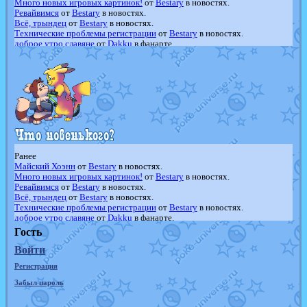
Много новых игровых картинок!
от
Bestary
в новостях.
Ревайвимся
от
Bestary
в новостях.
Всё, трындец
от
Bestary
в новостях.
Технические проблемы регистрации
от
Bestary
в новостях.
доброе утро славяне
от
Dakku
в фанарте.
Йолда и Мимикью
от
MavisNyanCat
в фанарте.
Недовольный котомангуст
от
Randomon
в фанарте.
The Dark Wishmaker
от
Randomon
в фанарте.
шадоу спиритомб
от
ilovearceus
в фанарте.
траббиш
от
ilovearceus
в фанарте.
Raging Bolt
от
GraceDaFox
в фанарте.
Shadow mismagius
от
JOK_julia
в фанарте.
художник
от
vicavica
в фанарте.
Ранее
Майский Хоэнн
от
Bestary
в новостях.
Много новых игровых картинок!
от
Bestary
в новостях.
Ревайвимся
от
Bestary
в новостях.
Всё, трындец
от
Bestary
в новостях.
Технические проблемы регистрации
от
Bestary
в новостях.
доброе утро славяне
от
Dakku
в фанарте.
Йолда и Мимикью
от
MavisNyanCat
в фанарте.
Гость
Недовольный котомангуст
от
Randomon
в фанарте.
Войти
The Dark Wishmaker
от
Randomon
в фанарте.
шадоу спиритомб
от
ilovearceus
в фанарте.
Регистрация
траббиш
от
ilovearceus
в фанарте.
Raging Bolt
от
GraceDaFox
в фанарте.
Забыл пароль
Shadow mismagius
от
JOK_julia
в фанарте.
художник
от
vicavica
в фанарте.