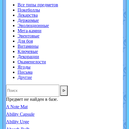
Все типы предметов
Покеболлы
Лекарства
Держимые
Эволюционные
Мега-камни
Эвентовые
Для боя
Витамины
Ключевые
Декорации
Окаменелости
Ягоды
Письма
Другие
ᐅ
Предмет не найден в базе.
A Note Mat
Ability Capsule
Ability Urge