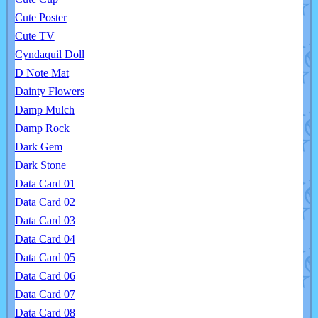
Cute Poster
Cute TV
Cyndaquil Doll
D Note Mat
Dainty Flowers
Damp Mulch
Damp Rock
Dark Gem
Dark Stone
Data Card 01
Data Card 02
Data Card 03
Data Card 04
Data Card 05
Data Card 06
Data Card 07
Data Card 08