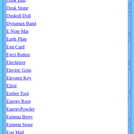
Dusk Ball
Dusk Stone
Duskull Doll
Dynamax Band
E Note Mat
Earth Plate
Egg Card
Eject Button
Electirizer
Electric Gem
Elevator Key
Elixir
Ember Tool
Energy Root
EnergyPowder
Enigma Berry
Enigma Stone
Eon Mail