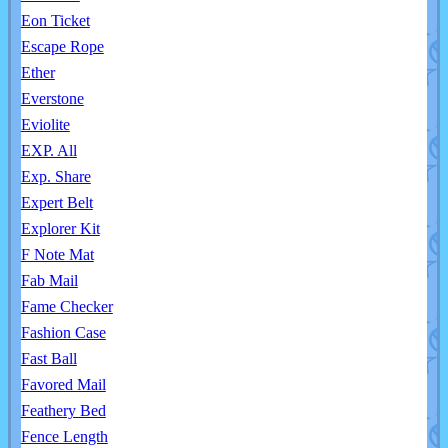
Eon Ticket
Escape Rope
Ether
Everstone
Eviolite
EXP. All
Exp. Share
Expert Belt
Explorer Kit
F Note Mat
Fab Mail
Fame Checker
Fashion Case
Fast Ball
Favored Mail
Feathery Bed
Fence Length