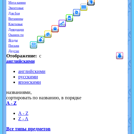
Мега-камни
Эвентовые
Для боя
Витамины
Ключевые
Декорации
Окамен-ти
Ягоды
Письма
Другие
Отображение:
с
английскими
английскими
русскими
японскими
названиями,
cортировать по названию, в порядке
A - Z
A - Z
Z - A
Все типы предметов