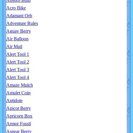
Absorb Bulb
Acro Bike
Adamant Orb
Adventure Rules
Aguav Berry
Air Balloon
Air Mail
Alert Tool 1
Alert Tool 2
Alert Tool 3
Alert Tool 4
Amaze Mulch
Amulet Coin
Antidote
Apicot Berry
Apricorn Box
Armor Fossil
Aspear Berry