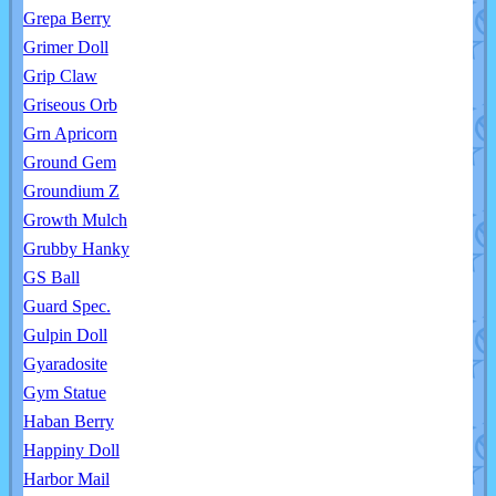
Grepa Berry
Grimer Doll
Grip Claw
Griseous Orb
Grn Apricorn
Ground Gem
Groundium Z
Growth Mulch
Grubby Hanky
GS Ball
Guard Spec.
Gulpin Doll
Gyaradosite
Gym Statue
Haban Berry
Happiny Doll
Harbor Mail