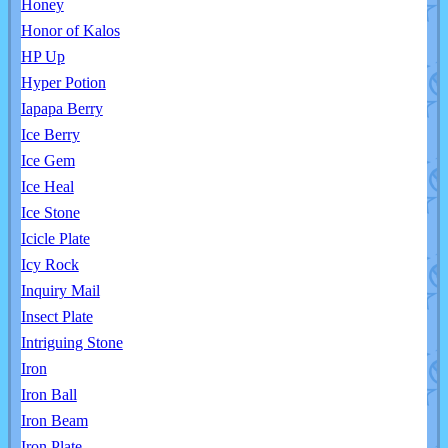
Honey
Honor of Kalos
HP Up
Hyper Potion
Iapapa Berry
Ice Berry
Ice Gem
Ice Heal
Ice Stone
Icicle Plate
Icy Rock
Inquiry Mail
Insect Plate
Intriguing Stone
Iron
Iron Ball
Iron Beam
Iron Plate