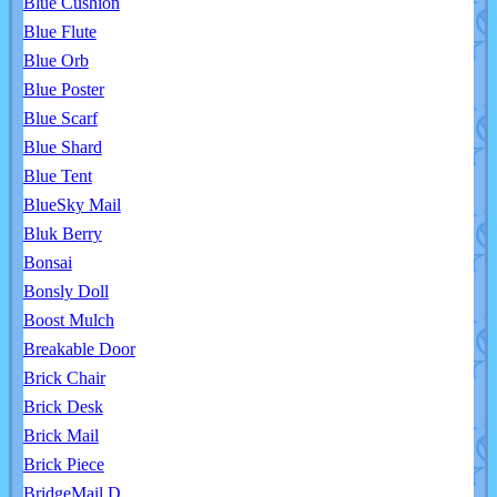
Blue Cushion
Blue Flute
Blue Orb
Blue Poster
Blue Scarf
Blue Shard
Blue Tent
BlueSky Mail
Bluk Berry
Bonsai
Bonsly Doll
Boost Mulch
Breakable Door
Brick Chair
Brick Desk
Brick Mail
Brick Piece
BridgeMail D