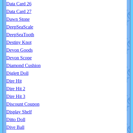
Data Card 26
Data Card 27
Dawn Stone
DeepSeaScale
DeepSeaTooth
Destiny Knot
Devon Goods
Devon Scope
Diamond Cushion
Diglett Doll
Dire Hit
Dire Hit 2
Dire Hit 3
Discount Coupon
Display Shelf
Ditto Doll
Dive Ball