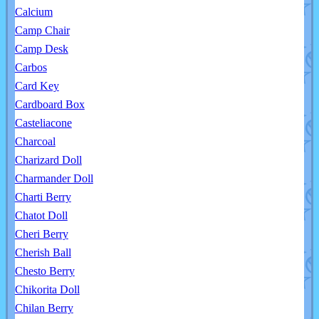
Calcium
Camp Chair
Camp Desk
Carbos
Card Key
Cardboard Box
Casteliacone
Charcoal
Charizard Doll
Charmander Doll
Charti Berry
Chatot Doll
Cheri Berry
Cherish Ball
Chesto Berry
Chikorita Doll
Chilan Berry