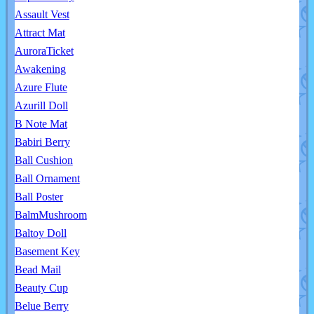
Assault Vest
Attract Mat
AuroraTicket
Awakening
Azure Flute
Azurill Doll
B Note Mat
Babiri Berry
Ball Cushion
Ball Ornament
Ball Poster
BalmMushroom
Baltoy Doll
Basement Key
Bead Mail
Beauty Cup
Belue Berry