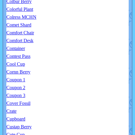
Colbur Berry
Colorful Plant
Colress MCHN
Comet Shard
Comfort Chair
Comfort Desk
Container
Contest Pass
Cool Cup
Cornn Berry
Coupon 1
Coupon 2
Coupon 3
Cover Fossil
Crate
Cupboard
Custap Berry
Cute Cup