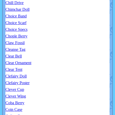
Chill Drive
Chimchar Doll
Choice Band
Choice Scarf
Choice Specs
Chople Berry
Claw Fossil
Cleanse Tag
Clear Bell
Clear Ornament
Clear Tent
Clefairy Doll
Clefairy Poster
Clever Cup
Clever Wing
Coba Berry
Coin Case