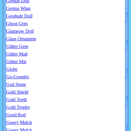
Gengar Doll
Genius Wing
Geodude Doll
Ghost Gem
Glameow Doll
Glass Ornament
Glitter Gem
Glitter Mail
Glitter Mat
Globe
Go-Goggles
God Stone
Gold Shield
Gold Teeth
Gold Trophy
Good Rod
Gooey Mulch
Gooey Mulch