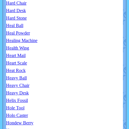
Hard Chair
Hard Desk
Hard Stone
Heal Ball
Heal Powder
Healing Machine
Health Wing
Heart Mail
Heart Scale
Heat Rock
Heavy Ball
Heavy Chair
Heavy Desk
Helix Fossil
Hole Tool
Holo Caster
Hondew Berry