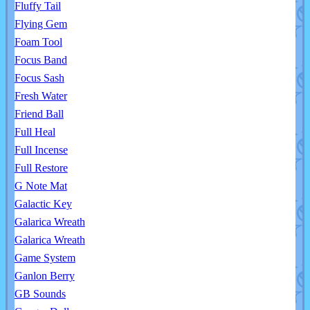
Fluffy Tail
Flying Gem
Foam Tool
Focus Band
Focus Sash
Fresh Water
Friend Ball
Full Heal
Full Incense
Full Restore
G Note Mat
Galactic Key
Galarica Wreath
Galarica Wreath
Game System
Ganlon Berry
GB Sounds