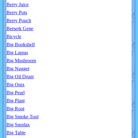
Berry Juice
Berry Pots
Berry Pouch
Berserk Gene
Bicycle
Big Bookshelf
Big Lapras
Big Mushroom
Big Nugget
Big Oil Drum
Big Onix
Big Pearl
Big Plant
Big Root
Big Smoke Tool
Big Snorlax
Big Table