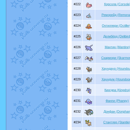
#222
Корсола (Corsola
#223
Реморейд (Remorai
#224
Октиллери (Octiller
#225
Делибёрд (Delibird
#226
Мантин (Mantine)
#227
Скармори (Skarmor
#228
Хаундаур (Houndou
#229
Хаундум (Houndoo
#230
Кингдра (Kingdra)
#231
Фанпи (Phanpy)
#232
Донфан (Donphan
#234
Стантлер (Stantler