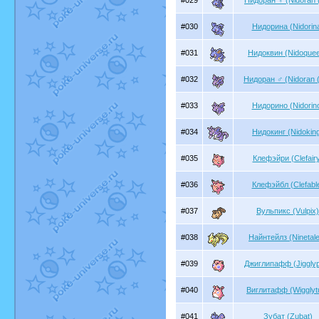
#029
Нидоран ♀ (Nidoran 
#030
Нидорина (Nidorin
#031
Нидоквин (Nidoque
#032
Нидоран ♂ (Nidoran 
#033
Нидорино (Nidorin
#034
Нидокинг (Nidokin
#035
Клефэйри (Clefair
#036
Клефэйбл (Clefabl
#037
Вульпикс (Vulpix)
#038
Найнтейлз (Ninetal
#039
Джиглипафф (Jigglyp
#040
Виглитафф (Wigglytu
#041
Зубат (Zubat)