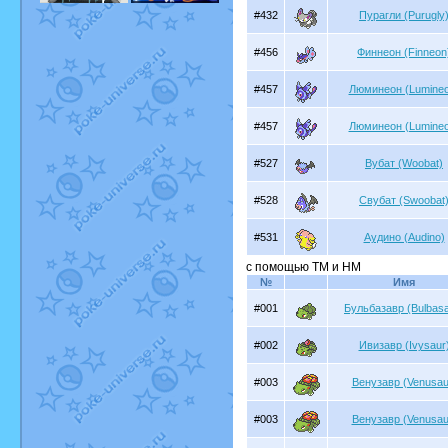
#432
Пурагли (Purugly
#456
Финнеон (Finneon
#457
Люминеон (Lumineo
#457
Люминеон (Lumineo
#527
Вубат (Woobat)
#528
Свубат (Swoobat
#531
Аудино (Audino)
с помощью TM и HM
№
Имя
#001
Бульбазавр (Bulbasa
#002
Ивизавр (Ivysaur
#003
Венузавр (Venusau
#003
Венузавр (Venusau