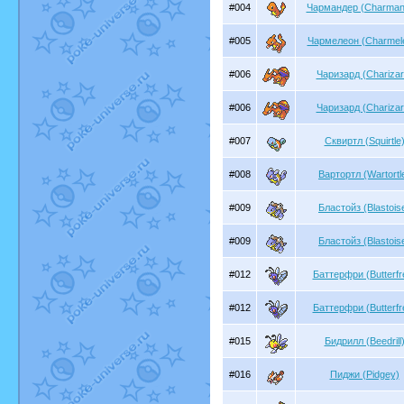
#004
Чармандер (Charman
#005
Чармелеон (Charmel
#006
Чаризард (Charizar
#006
Чаризард (Charizar
#007
Сквиртл (Squirtle
#008
Вартортл (Wartortl
#009
Бластойз (Blastois
#009
Бластойз (Blastois
#012
Баттерфри (Butterfr
#012
Баттерфри (Butterfr
#015
Бидрилл (Beedrill
#016
Пиджи (Pidgey)