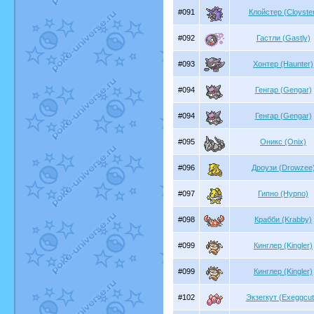
#091
Клойстер (Cloyste
#092
Гастли (Gastly)
#093
Хонтер (Haunter)
#094
Генгар (Gengar)
#094
Генгар (Gengar)
#095
Оникс (Onix)
#096
Дроузи (Drowzee
#097
Гипно (Hypno)
#098
Крабби (Krabby)
#099
Кинглер (Kingler)
#099
Кинглер (Kingler)
#102
Экзегкут (Exeggcut