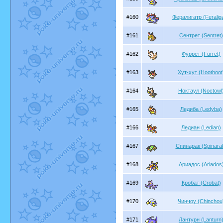
#160
Фералигатр (Feraliga
#161
Сентрет (Sentret)
#162
Фуррет (Furret)
#163
Хут-хут (Hoothoot
#164
Ноктаул (Noctowl
#165
Ледиба (Ledyba)
#166
Ледиан (Ledian)
#167
Спинарак (Spinara
#168
Ариадос (Ariados
#169
Кробат (Crobat)
#170
Чинчоу (Chinchou
#171
Лантурн (Lanturn