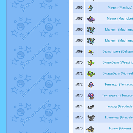
#066
Мачоп (Machop)
#067
Мачок (Machoke)
#068
Мачемп (Machamp
#068
Мачемп (Machamp
#069
Беллспраут (Bellspro
#070
Випинбелл (Weepinbe
#071
Виктрибелл (Victreeb
#072
Тентакул (Tentacoo
#073
Тентакруэл (Tentacr
#074
Геодуд (Geodude
#075
Гравелер (Gravele
#076
Голем (Golem)