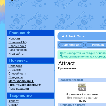
Недовольный котомангуст
от
Ran
The Dark Wishmaker
от
Randomo
шадоу спиритомб
от
ilovearceus
в
траббиш
от
ilovearceus
в фанарте
Raging Bolt
от
GraceDaFox
в фана
Shadow mismagius
от
JOK_julia
в 
художник
от
vicavica
в фанарте.
Все об
Главная ★
◄ Attack Order
Новости
Правила/FAQ
Diamond/Pearl
Platinum
Старый сайт
База эвентов
Декс находится на стадии обнов
Игра сайта
Приносим извинения за скромную
Покедекс
Attract
Покедекс
Привлечение
Атакдекс
Способности
Предметы
Характеристики
Мега-эволюции ★
Гигантамакс-формы ★
Поке-подделки
Нормальный приоритет
Творчество
Нет контакта с целью
Фанарт
TM45
Статьи
Описания в играх