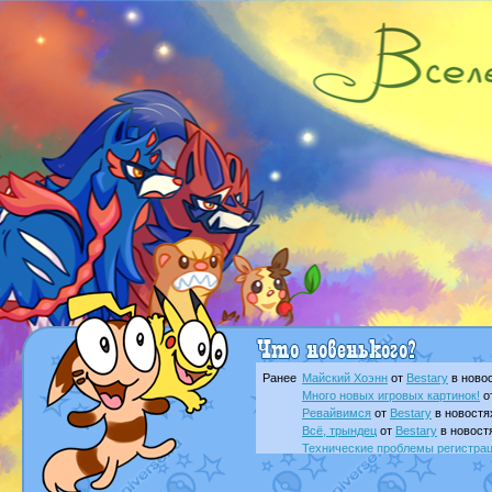
Ранее
Майский Хоэнн
от
Bestary
в новос
Много новых игровых картинок!
о
Ревайвимся
от
Bestary
в новостя
Всё, трындец
от
Bestary
в новост
Технические проблемы регистра
доброе утро славяне
от
Dakku
в 
Йолда и Мимикью
от
MavisNyanC