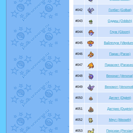
#042
Голбат (Golbat)
#043
Оддиш (Oddish)
#044
Глум (Gloom)
#045
Вайлплум (Vileplum
#046
Парас (Paras)
#047
Парасект (Parasec
#048
Венонат (Venonat
#049
Веномот (Venomot
#050
Диглет (Diglett)
#051
Дагтрио (Dugtrio)
#052
Мяут (Meowth)
#053
Персиан (Persian