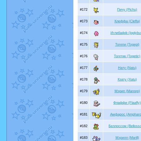
#172
Пичу (Pichu)
#173
Клеффа (Cleffa)
#174
Иглибафф (Igglybuf
#175
Тогепи (Togepi)
#176
Тогетик (Togetic)
#177
Нату (Natu)
#178
Кзату (Xatu)
#179
Мэрип (Mareep)
#180
Флаффи (Flaaffy)
#181
Амфарос (Ampharo
#182
Беллоссом (Belloss
#183
Мэрилл (Marill)