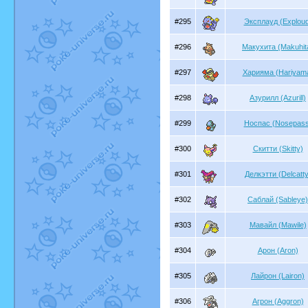
#295
Эксплауд (Exploud
#296
Макухита (Makuhit
#297
Харияма (Hariyam
#298
Азурилл (Azurill)
#299
Носпас (Nosepass
#300
Скитти (Skitty)
#301
Делкэтти (Delcatty
#302
Саблай (Sableye)
#303
Мавайл (Mawile)
#304
Арон (Aron)
#305
Лайрон (Lairon)
#306
Агрон (Aggron)