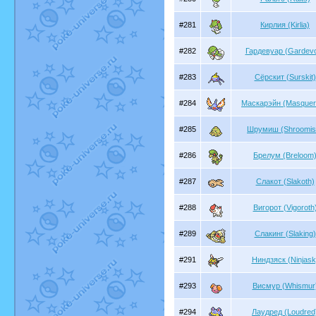
#281
Кирлия (Kirlia)
#282
Гардевуар (Gardevo
#283
Сёрскит (Surskit)
#284
Маскарэйн (Masquer
#285
Шрумиш (Shroomis
#286
Брелум (Breloom
#287
Слакот (Slakoth)
#288
Вигорот (Vigoroth
#289
Слакинг (Slaking)
#291
Ниндзяск (Ninjask
#293
Висмур (Whismur
#294
Лаудред (Loudred