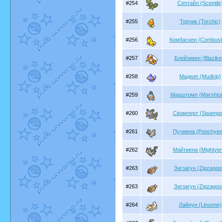
#254
Септайл (Sceptile
#255
Торчик (Torchic)
#256
Комбаскен (Combus
#257
Блейзикен (Blazike
#258
Мадкип (Mudkip)
#259
Марштомп (Marshto
#260
Свамперт (Swamper
#261
Пучиена (Poochyen
#262
Майтиена (Mightye
#263
Зигзагун (Zigzagoo
#263
Зигзагун (Zigzagoo
#264
Лайнун (Linoone)