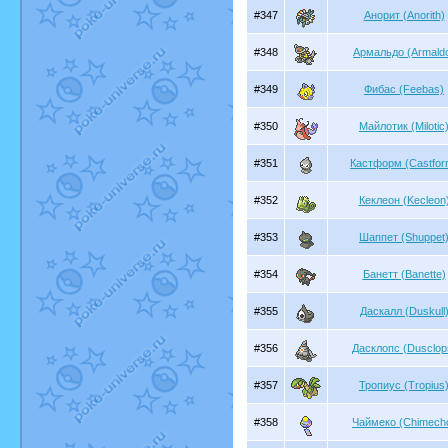
#347
Анорит (Anorith)
#348
Армальдо (Armald
#349
Фибас (Feebas)
#350
Майлотик (Milotic
#351
Кастформ (Castfor
#352
Кеклеон (Kecleon
#353
Шаппет (Shuppet
#354
Банетт (Banette)
#355
Даскалл (Duskull
#356
Дасклопс (Dusclop
#357
Тропиус (Tropius
#358
Чаймеко (Chimech