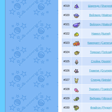
#319
Шарпедо (Sharped
#320
Вейлмер (Wailmer
#321
Вейлорд (Wailord
#322
Намел (Numel)
#323
Камерапт (Camerup
#324
Торкоал (Torkoal)
#325
Спойнк (Spoink)
#326
Грампиг (Grumpig
#327
Спинда (Spinda)
#328
Трапинч (Trapinch
#329
Вибрава (Vibrava
#330
Флайгон (Flygon)