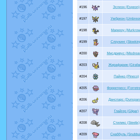
#196
Эспеон (Espeon)
#197
Умбреон (Umbreo
#198
Маркроу (Murkrow
#199
Слоукинг (Slowkin
#200
Мисдривус (Misdrea
#203
Жирафариж (Girafar
#204
Пайнко (Pineco)
#205
Форретресс (Forretr
#206
Данспарс (Dunspar
#207
Глайгер (Gligar)
#208
Стиликс (Steelix)
#209
Снаббуль (Snubbul