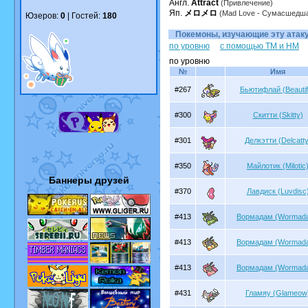
Англ.
Attract
(Привлечение)
Яп.
メロメロ
(Mad Love - Сумасшедш
Юзеров:
0
| Гостей:
180
Покемоны, изучающие эту атаку.
по уровню
с помощью TM и HM
по уровню
№
Имя
#267
Бьютифлай (Beautif
#300
Скитти (Skitty)
#301
Делкэтти (Delcatty
#350
Майлотик (Milotic
Баннеры друзей
#370
Лавдиск (Luvdisc
#413
Вормадам (Wormad
#413
Вормадам (Wormad
#413
Вормадам (Wormad
#431
Гламяу (Glameow