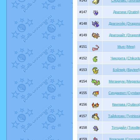
#143
Снорлакс (Snorlax
#147
Дратини (Dratini)
#148
Драгонэйр (Dragona
#149
Драгонайт (Dragoni
#151
Мью (Mew)
#152
Чикорита (Chikorit
#153
Бэйлиф (Bayleef)
#154
Меганиум (Megani
#155
Синдаквил (Cyndaqu
#156
Квилава (Quilava
#157
Тайфложн (Typhlosi
#158
Тотодайл (Totodile
#159
Кроконав (Crocona