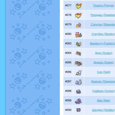
#077
Понита (Ponyta)
#078
Рапидаш (Rapidas
#079
Слоупок (Slowpok
#080
Слоубро (Slowbro
#083
Фарфеч’д (Farfetch
#084
Додо (Doduo)
#085
Додрио (Dodrio)
#086
Сил (Seel)
#087
Дьюгонг (Dewgong
#088
Граймер (Grimer)
#089
Мак (Muk)
#090
Шелдер (Shellder