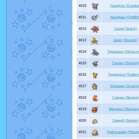
#210
Гранбуль (Granbul
#211
Квилфиш (Qwilfish
#212
Сизор (Scizor)
#213
Шакл (Shuckle)
#214
Геракросс (Heracro
#215
Снизел (Sneasel)
#216
Теддиурса (Teddiur
#217
Урсаринг (Ursarin
#218
Слагма (Slugma)
#219
Магкарго (Magcarg
#220
Свинуб (Swinub)
#221
Пайлосвайн (Piloswi