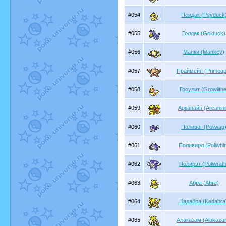
#054
Псидак (Psyduck
#055
Голдак (Golduck)
#056
Манки (Mankey)
#057
Праймейп (Primeap
#058
Гроулит (Growlithe
#059
Арканайн (Arcanin
#060
Поливаг (Poliwag
#061
Поливирл (Poliwhir
#062
Полирэт (Poliwrath
#063
Абра (Abra)
#064
Кадабра (Kadabra
#065
Алаказам (Alakaza