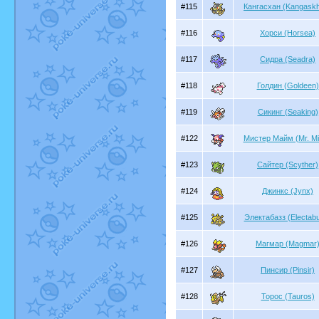
#115
Кангасхан (Kangask
#116
Хорси (Horsea)
#117
Сидра (Seadra)
#118
Голдин (Goldeen)
#119
Сикинг (Seaking)
#122
Мистер Майм (Mr. M
#123
Сайтер (Scyther)
#124
Джинкс (Jynx)
#125
Электабазз (Electab
#126
Магмар (Magmar
#127
Пинсир (Pinsir)
#128
Торос (Tauros)