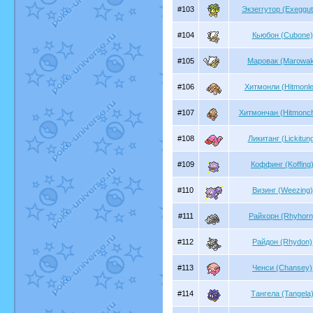
#103
Экзеггутор (Exeggut
#104
Кьюбон (Cubone)
#105
Маровак (Marowa
#106
Хитмонли (Hitmonle
#107
Хитмончан (Hitmonc
#108
Ликитанг (Lickitun
#109
Коффинг (Koffing
#110
Визинг (Weezing)
#111
Райхорн (Rhyhorn
#112
Райдон (Rhydon)
#113
Ченси (Chansey)
#114
Тангела (Tangela