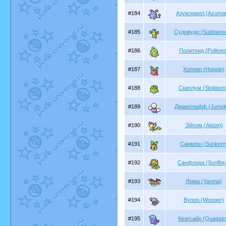
#184
Азумэрилл (Azumari
#185
Судовудо (Sudowoo
#186
Политоид (Politoed
#187
Хоппип (Hoppip)
#188
Скиплум (Skiploo
#189
Джамплафф (Jumplu
#190
Эйпом (Aipom)
#191
Санкерн (Sunkern
#192
Санфлора (Sunflor
#193
Янма (Yanma)
#194
Вупер (Wooper)
#195
Квагсайр (Quagsir