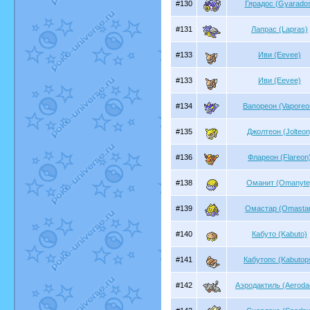
#130
Гярадос (Gyarado
#131
Лапрас (Lapras)
#133
Иви (Eevee)
#133
Иви (Eevee)
#134
Вапореон (Vaporeo
#135
Джолтеон (Jolteon
#136
Флареон (Flareon
#138
Оманит (Omanyte
#139
Омастар (Omasta
#140
Кабуто (Kabuto)
#141
Кабутопс (Kabutop
#142
Аэродактиль (Aerodac