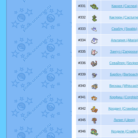
#331
Какнея (Cacnea)
#332
Кактюрн (Cacturne
#333
Сваблу (Swablu)
#334
Альтария (Altaria)
#335
Зангуз (Zangoose
#336
Севайпер (Seviper
#339
Барбоч (Barboach
#340
Вискаш (Whiscash
#341
Корфиш (Corphish
#342
Кродант (Crawdaun
#345
Лилип (Lileep)
#346
Крэдили (Cradily)