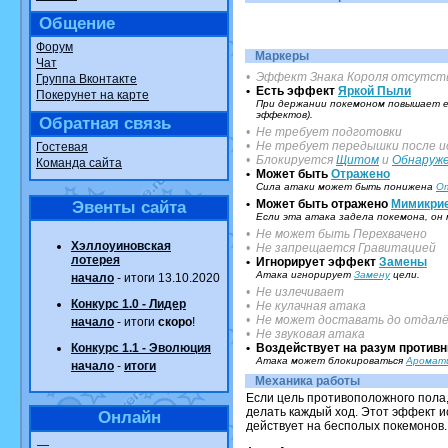
Общение
Форум
Маркеры
Чат
• Эффект Знака Короля отсутст
Группа Вконтакте
• Есть эффект
Яркой Пыли
Покерунет на карте
При держании покемоном повышает ег
эффектов).
Обратная связь
• Не требует подготовки
• Не требует передышки после и
Гостевая
• Блокируется
Щитом
и
Обнаруж
Команда сайта
• Может быть
Отражено
Сила атаки может быть понижена
О
• Может быть отражено
Мимикри
Эвенты сайта
Если эта атака задела покемона, о
• Не может быть Перехвачено
Хэллоуиновская
• Не запрещается Гравитацией
лотерея
• Игнорирует эффект
Замены
Атака игнорирует
Замену
цели.
начало
- итоги 13.10.2020
• Не излечивает
Конкурс 1.0 - Лидер
• Не кулачная атака
• Не может доставать до отдалё
начало
- итоги
скоро
!
• Не звуковая атака
Конкурс 1.1 - Эволюция
• Воздействует на разум противн
Атака может блокироваться
Аромати
начало
-
итоги
Механика работы
Если цель противоположного пола,
делать каждый ход. Этот эффект и
Онлайн
действует на бесполых покемонов.
—