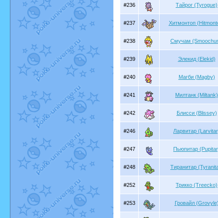
#236
Тайрог (Tyrogue)
#237
Хитмонтоп (Hitmont
#238
Смучам (Smoochu
#239
Элекид (Elekid)
#240
Магби (Magby)
#241
Милтанк (Miltank)
#242
Блисси (Blissey)
#246
Ларвитар (Larvitar
#247
Пьюпитар (Pupitar
#248
Тиранитар (Tyranita
#252
Трикко (Treecko)
#253
Гровайл (Grovyle