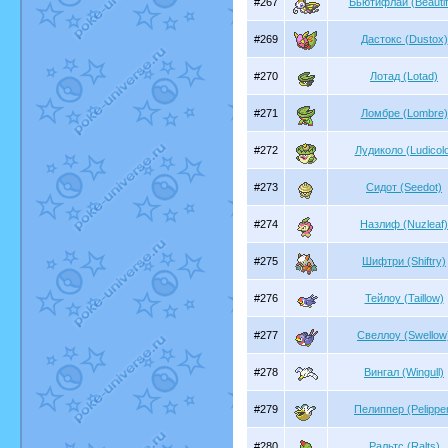
#267
Бьютифлай (Beautif
#269
Дастокс (Dustox)
#270
Лотад (Lotad)
#271
Ломбре (Lombre)
#272
Лудиколо (Ludicol
#273
Сидот (Seedot)
#274
Назлиф (Nuzleaf)
#275
Шифтри (Shiftry)
#276
Тейлоу (Taillow)
#277
Свеллоу (Swellow
#278
Вингал (Wingull)
#279
Пелиппер (Pelippe
#280
Ральтс (Ralts)