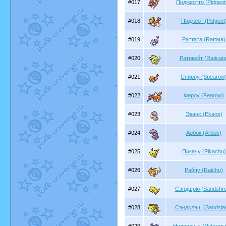
#017
Пиджеотто (Pidgeot
#018
Пиджеот (Pidgeot
#019
Раттата (Rattata)
#020
Ратикейт (Raticate
#021
Спироу (Spearow
#022
Фироу (Fearow)
#023
Эканс (Ekans)
#024
Арбок (Arbok)
#025
Пикачу (Pikachu)
#026
Райчу (Raichu)
#027
Сэндшрю (Sandshr
#028
Сэндслэш (Sandsla