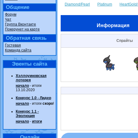
Diamond/Pearl
Platinum
HeartGold/
Общение
Форум
Чат
Группа Вконтакте
Информация
Покерунет на карте
Обратная связь
Спрайты
Гостевая
Команда сайта
Эвенты сайта
Хэллоуиновская
лотерея
начало
- итоги
13.10.2020
Конкурс 1.0 - Лидер
начало
- итоги
скоро
!
Конкурс 1.1 -
Эволюция
начало
-
итоги
Онлайн