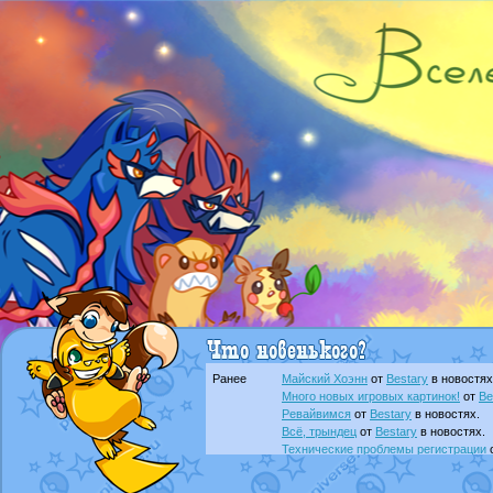
Ранее
Майский Хоэнн
от
Bestary
в новостях
Много новых игровых картинок!
от
Be
Ревайвимся
от
Bestary
в новостях.
Всё, трындец
от
Bestary
в новостях.
Технические проблемы регистрации
доброе утро славяне
от
Dakku
в фана
Йолда и Мимикью
от
MavisNyanCat
в