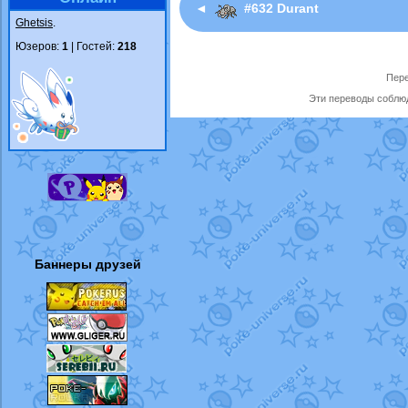
◄
#632 Durant
Ghetsis
.
Юзеров:
1
| Гостей:
218
Пере
Эти переводы соблюд
Баннеры друзей