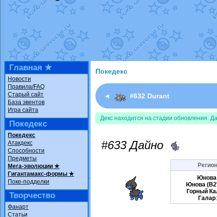
Недовольный котомангуст
от
Rando
The Dark Wishmaker
от
Randomon
в ф
шадоу спиритомб
от
ilovearceus
в фа
траббиш
от
ilovearceus
в фанарте.
Raging Bolt
от
GraceDaFox
в фанарте
Shadow mismagius
от
JOK_julia
в фан
художник
от
vicavica
в фанарте.
Главная ★
Покедекс
Новости
Правила/FAQ
Старый сайт
◄
#632 Durant
База эвентов
Игра сайта
Декс находится на стадии обновления. Д
Покедекс
Покедекс
#633 Дайно
Атакдекс
Способности
Предметы
Регион
Мега-эволюции ★
Гигантамакс-формы ★
Юнова
Поке-подделки
Юнова (B2
Горный Ка
Творчество
Галар
Фанарт
Статьи