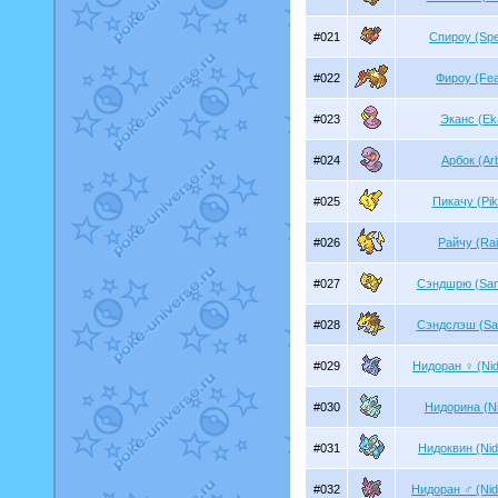
#021
Спироу (Sp
#022
Фироу (Fe
#023
Эканс (Ek
#024
Арбок (Ar
#025
Пикачу (Pi
#026
Райчу (Ra
#027
Сэндшрю (San
#028
Сэндслэш (Sa
#029
Нидоран ♀ (Nid
#030
Нидорина (Ni
#031
Нидоквин (Ni
#032
Нидоран ♂ (Nid