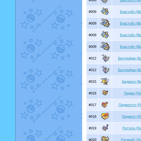
#008
Вартортл (War
#009
Бластойз (Bla
#009
Бластойз (Bla
#009
Бластойз (Bla
#009
Бластойз (Bla
#012
Баттерфри (But
#012
Баттерфри (But
#015
Бидрилл (Bee
#016
Пиджи (Pi
#017
Пиджеотто (Pi
#018
Пиджеот (Pi
#019
Раттата (Ra
#020
Ратикейт (Ra