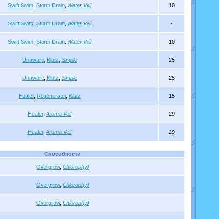
Swift Swim
,
Storm Drain
,
Water Veil
10
Swift Swim
,
Storm Drain
,
Water Veil
-
Swift Swim
,
Storm Drain
,
Water Veil
10
Unaware
,
Klutz
,
Simple
25
Unaware
,
Klutz
,
Simple
25
Healer
,
Regenerator
,
Klutz
15
Healer
,
Aroma Veil
29
Healer
,
Aroma Veil
29
Способности
Overgrow
,
Chlorophyll
Overgrow
,
Chlorophyll
Overgrow
,
Chlorophyll