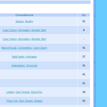
Способности
Ур.
Swarm
,
Rivalry
31
Cute Charm
,
Normalize
,
Wonder Skin
8
Cute Charm
,
Normalize
,
Wonder Skin
-
Marvel Scale
,
Competitive
,
Cute Charm
41
Swift Swim
,
Hydration
27
Anticipation
,
Overcoat
41
41
41
Limber
,
Own Tempo
,
Keen Eye
44
Thick Fat
,
Own Tempo
,
Defiant
52