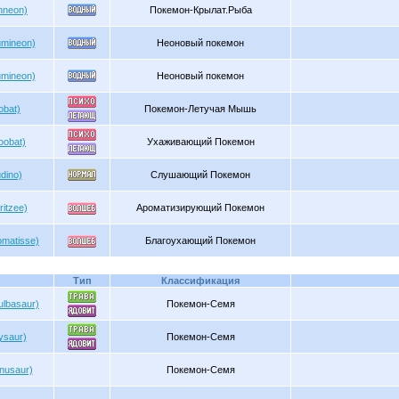
nneon)
Покемон-Крылат.Рыба
mineon)
Неоновый покемон
mineon)
Неоновый покемон
obat)
Покемон-Летучая Мышь
oobat)
Ухаживающий Покемон
dino)
Слушающий Покемон
itzee)
Ароматизирующий Покемон
omatisse)
Благоухающий Покемон
Тип
Классификация
ulbasaur)
Покемон-Семя
ysaur)
Покемон-Семя
nusaur)
Покемон-Семя