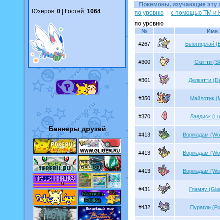
Покемоны, изучающие эту ат
Юзеров:
0
| Гостей:
1064
по уровню
с помощью TM и
по уровню
№
Имя
#267
Бьютифлай (Be
#300
Скитти (Sk
#301
Делкэтти (De
#350
Майлотик (Mi
#370
Лавдиск (Lu
Баннеры друзей
#413
Вормадам (Wo
#413
Вормадам (Wo
#413
Вормадам (Wo
#431
Гламяу (Gl
#432
Пурагли (Pu