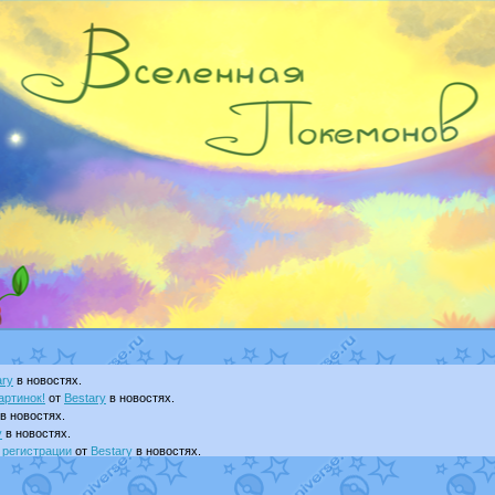
ary
в новостях.
артинок!
от
Bestary
в новостях.
в новостях.
y
в новостях.
 регистрации
от
Bestary
в новостях.
т
Dakku
в фанарте.
visNyanCat
в фанарте.