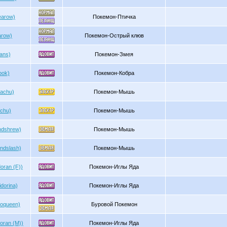
earow)
Покемон-Птичка
arow)
Покемон-Острый клюв
ans)
Покемон-Змея
bok)
Покемон-Кобра
kachu)
Покемон-Мышь
ichu)
Покемон-Мышь
dshrew)
Покемон-Мышь
ndslash)
Покемон-Мышь
oran (F))
Покемон-Иглы Яда
dorina)
Покемон-Иглы Яда
doqueen)
Буровой Покемон
oran (M))
Покемон-Иглы Яда