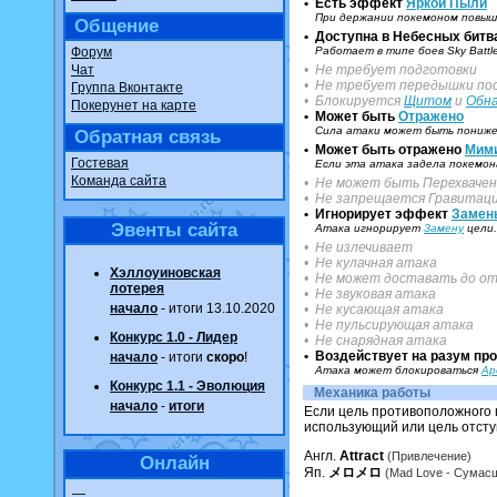
• Есть эффект
Яркой Пыли
При держании покемоном повыша
Общение
• Доступна в Небесных битва
Форум
Работает в типе боев Sky Battl
Чат
• Не требует подготовки
• Не требует передышки пос
Группа Вконтакте
• Блокируется
Щитом
и
Обн
Покерунет на карте
• Может быть
Отражено
Сила атаки может быть пониж
Обратная связь
• Может быть отражено
Мим
Гостевая
Если эта атака задела покемо
Команда сайта
• Не может быть Перехваче
• Не запрещается Гравитац
• Игнорирует эффект
Замен
Эвенты сайта
Атака игнорирует
Замену
цели.
• Не излечивает
• Не кулачная атака
Хэллоуиновская
• Не может доставать до от
лотерея
• Не звуковая атака
начало
- итоги 13.10.2020
• Не кусающая атака
• Не пульсирующая атака
Конкурс 1.0 - Лидер
• Не снарядная атака
• Воздействует на разум пр
начало
- итоги
скоро
!
Атака может блокироваться
Ар
Конкурс 1.1 - Эволюция
Механика работы
начало
-
итоги
Если цель противоположного п
использующий или цель отсту
Англ.
Attract
(Привлечение)
Онлайн
Яп.
メロメロ
(Mad Love - Сумас
—