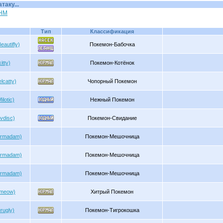
аку...
 HM
Тип
Классификация
autifly)
Покемон-Бабочка
itty)
Покемон-Котёнок
lcatty)
Чопорный Покемон
lotic)
Нежный Покемон
vdisc)
Покемон-Свидание
rmadam)
Покемон-Мешочница
rmadam)
Покемон-Мешочница
rmadam)
Покемон-Мешочница
ameow)
Хитрый Покемон
rugly)
Покемон-Тигрокошка