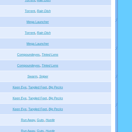
Torrent
,
Rain Dish
Torrent
,
Rain Dish
Mega Launcher
Torrent
,
Rain Dish
Mega Launcher
Compoundeyes
,
Tinted Lens
Compoundeyes
,
Tinted Lens
Swarm
,
Sniper
Keen Eye
,
Tangled Feet
,
Big Pecks
Keen Eye
,
Tangled Feet
,
Big Pecks
Keen Eye
,
Tangled Feet
,
Big Pecks
Run Away
,
Guts
,
Hustle
Run Away
,
Guts
,
Hustle