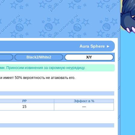
Aura Sphere ►
Black2/White2
X/Y
ми. Приносим извинения за скромную неурядицу.
и имеет 50% вероятность не атаковать его.
PP
Эффект в %
15
—