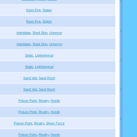
Keen Eye
,
Sniper
Keen Eye
,
Sniper
Intimidate
,
Shed Skin
,
Unnerve
Intimidate
,
Shed Skin
,
Unnerve
Static
,
Lightningrod
Static
,
Lightningrod
Sand Veil
,
Sand Rush
Sand Veil
,
Sand Rush
Poison Point
,
Rivalry
,
Hustle
Poison Point
,
Rivalry
,
Hustle
Poison Point
,
Rivalry
,
Sheer Force
Poison Point
,
Rivalry
,
Hustle