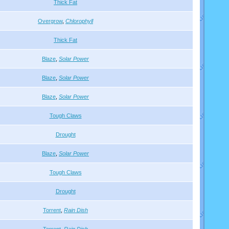
Thick Fat
Overgrow
,
Chlorophyll
Thick Fat
Blaze
,
Solar Power
Blaze
,
Solar Power
Blaze
,
Solar Power
Tough Claws
Drought
Blaze
,
Solar Power
Tough Claws
Drought
Torrent
,
Rain Dish