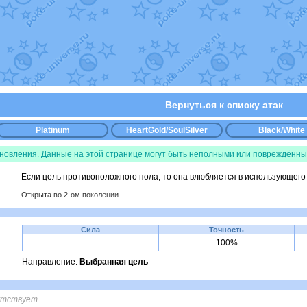
уст
от
Randomon
в фанарте.
Randomon
в фанарте.
ovearceus
в фанарте.
в фанарте.
Fox
в фанарте.
OK_julia
в фанарте.
фанарте.
Все обновления
Вернуться к списку атак
Platinum
HeartGold/SoulSilver
Black/White
бновления. Данные на этой странице могут быть неполными или повреждённы
Если цель противоположного пола, то она влюбляется в использующего 
Открыта во 2-ом поколении
Сила
Точность
—
100%
Направление:
Выбранная цель
утствует