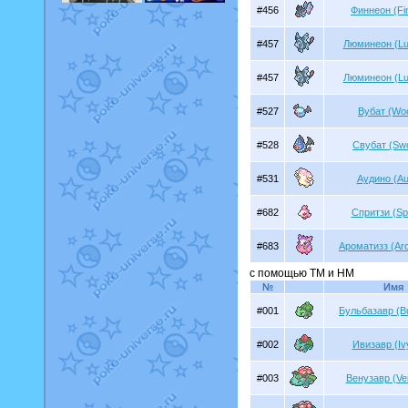
#456
Финнеон (Fi
#457
Люминеон (Lu
#457
Люминеон (Lu
#527
Вубат (Wo
#528
Свубат (Sw
#531
Аудино (Au
#682
Спритзи (Spr
#683
Ароматизз (Ar
с помощью TM и HM
№
Имя
#001
Бульбазавр (B
#002
Ивизавр (Iv
#003
Венузавр (Ve