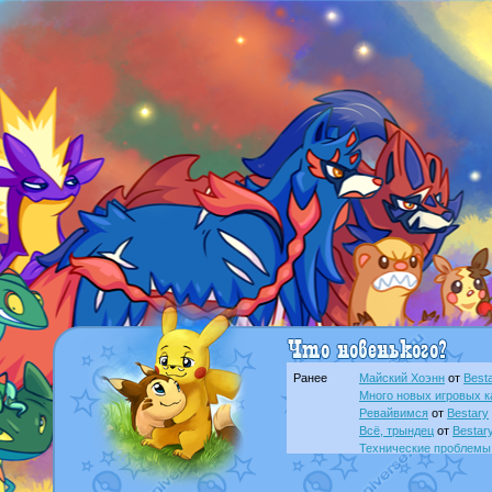
Ранее
Майский Хоэнн
от
Best
Много новых игровых к
Ревайвимся
от
Bestary
Всё, трындец
от
Bestar
Технические проблемы
доброе утро славяне
о
Йолда и Мимикью
от
Ma