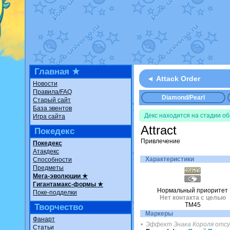
Недовольный котоманг
The Dark Wishmaker
от
шадоу спиритомб
от
il
траббиш
от
ilovearceus
Raging Bolt
от
GraceDa
Shadow mismagius
от
J
художник
от
vicavica
в 
Главная ★
◄ Attack Order
Новости
Правила/FAQ
Diamond/Pearl
Старый сайт
База эвентов
Декс находится на стадии о
Игра сайта
Attract
Покедекс
Привлечение
Покедекс
Атакдекс
Характеристики
Способности
Предметы
Мега-эволюции ★
Гигантамакс-формы ★
Нормальный приоритет
Поке-подделки
Нет контакта с целью
TM45
Творчество
Маркеры
Фанарт
• Эффект Знака Короля отс
Статьи