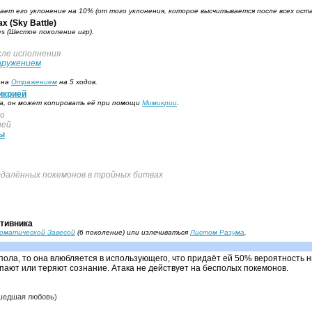
ет его уклонение на 10% (от того уклонения, которое высчитывается после всех ост
х (Sky Battle)
es (Шестое поколение игр).
ле исполнения
аружением
ена
Отражением
на 5 ходов.
икрией
на, он может копировать её при помощи
Мимикрии
.
но
ией
ы
далённых покемонов в тройных битвах
отивника
оматической Завесой
(6 поколение) или излечиваться
Листом Разума
.
ола, то она влюбляется в использующего, что придаёт ей 50% вероятность н
пают или теряют сознание. Атака не действует на бесполых покемонов.
шедшая любовь)