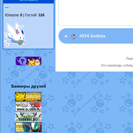
—
Юзеров:
0
| Гостей:
326
◄
#574 Gothita
Пере
Эти переводы соблюд
Баннеры друзей