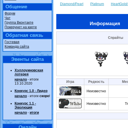
Diamond/Pearl
Platinum
HeartGold/
Общение
Форум
Чат
Группа Вконтакте
Информация
Покерунет на карте
Обратная связь
Спрайты
Гостевая
Команда сайта
Эвенты сайта
Хэллоуиновская
лотерея
начало
- итоги
Игра
Редкость
Мес
13.10.2020
Конкурс 1.0 - Лидер
Неизвестно
начало
- итоги
скоро
!
Конкурс 1.1 -
Неизвестно
T
Эволюция
начало
-
итоги
Онлайн