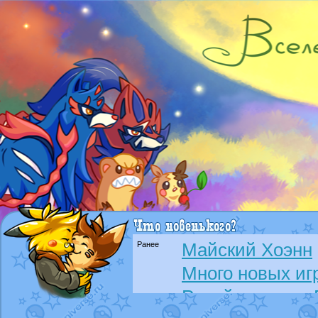
Ранее
Майский Хоэнн
Много новых иг
Ревайвимся
от