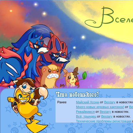
Ранее
Майский Хоэнн
от
Bestary
в новостях
Много новых игровых картинок!
от
Be
Ревайвимся
от
Bestary
в новостях.
Всё, трындец
от
Bestary
в новостях.
Технические проблемы регистрации
доброе утро славяне
от
Dakku
в фана
Йолда и Мимикью
от
MavisNyanCat
в