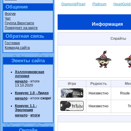
Diamond/Pearl
Platinum
HeartGold/
Общение
Форум
Чат
Группа Вконтакте
Информация
Покерунет на карте
Обратная связь
Спрайты
Гостевая
Команда сайта
Эвенты сайта
Хэллоуиновская
лотерея
начало
- итоги
Игра
Редкость
Мес
13.10.2020
Конкурс 1.0 - Лидер
Неизвестно
Route 
начало
- итоги
скоро
!
Конкурс 1.1 -
Неизвестно
T
Эволюция
начало
-
итоги
Онлайн