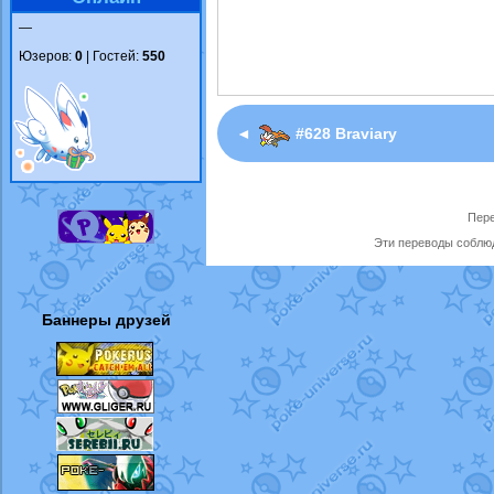
—
Юзеров:
0
| Гостей:
550
◄
#628 Braviary
Пере
Эти переводы соблюд
Баннеры друзей