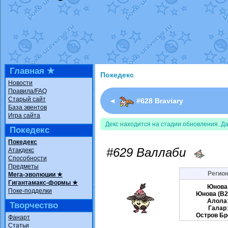
Недовольный котомангуст
от
Rando
The Dark Wishmaker
от
Randomon
в ф
шадоу спиритомб
от
ilovearceus
в фа
траббиш
от
ilovearceus
в фанарте.
Raging Bolt
от
GraceDaFox
в фанарте
Shadow mismagius
от
JOK_julia
в фан
художник
от
vicavica
в фанарте.
Главная ★
Покедекс
Новости
Правила/FAQ
Старый сайт
◄
#628 Braviary
База эвентов
Игра сайта
Декс находится на стадии обновления. Д
Покедекс
Покедекс
#629 Валлаби
Атакдекс
Способности
Предметы
Регион
Мега-эволюции ★
Гигантамакс-формы ★
Юнова
Поке-подделки
Юнова (B
Алола
Творчество
Галар
Остров Бр
Фанарт
Статьи