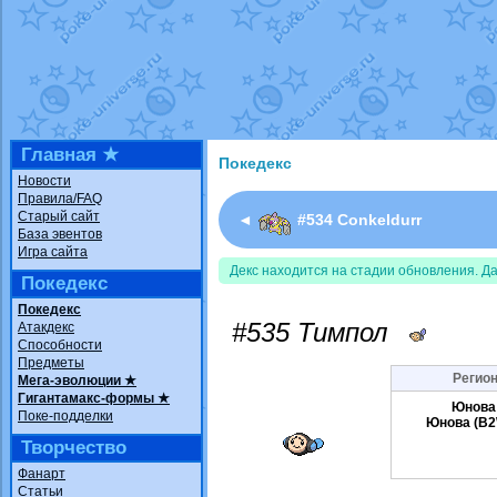
Недовольный котомангуст
от
Rando
The Dark Wishmaker
от
Randomon
в ф
шадоу спиритомб
от
ilovearceus
в фа
траббиш
от
ilovearceus
в фанарте.
Raging Bolt
от
GraceDaFox
в фанарте
Shadow mismagius
от
JOK_julia
в фан
художник
от
vicavica
в фанарте.
Главная ★
Покедекс
Новости
Правила/FAQ
Старый сайт
◄
#534 Conkeldurr
База эвентов
Игра сайта
Декс находится на стадии обновления. Д
Покедекс
Покедекс
#535 Тимпол
Атакдекс
Способности
Предметы
Регион
Мега-эволюции ★
Гигантамакс-формы ★
Юнова
Поке-подделки
Юнова (B2
Творчество
Фанарт
Статьи