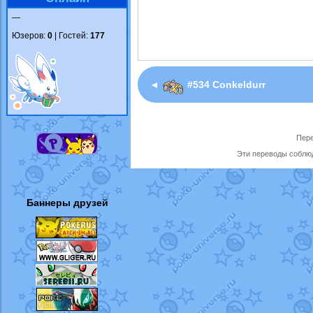
—
Юзеров:
0
| Гостей:
177
◄
#534 Conkeldurr
Пере
Эти переводы соблюд
Баннеры друзей