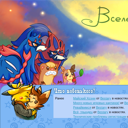
Ранее
Майский Хоэнн
от
Bestary
в новостях
Много новых игровых картинок!
от
Be
Ревайвимся
от
Bestary
в новостях.
Всё, трындец
от
Bestary
в новостях.
Технические проблемы регистрации
доброе утро славяне
от
Dakku
в фана
Йолда и Мимикью
от
MavisNyanCat
в