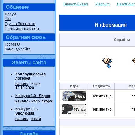
Diamond/Pearl
Platinum
HeartGold/
Общение
Форум
Чат
Группа Вконтакте
Информация
Покерунет на карте
Обратная связь
Спрайты
Гостевая
Команда сайта
Эвенты сайта
Хэллоуиновская
лотерея
начало
- итоги
Игра
Редкость
Мес
13.10.2020
Конкурс 1.0 - Лидер
Неизвестно
Y
начало
- итоги
скоро
!
Конкурс 1.1 -
Неизвестно
Y
Эволюция
начало
-
итоги
Онлайн