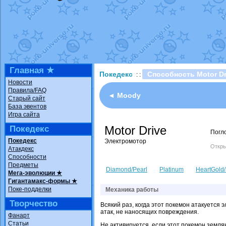
Технические пробле
доброе утро славяне
Йолда и Мимикью
от
Недовольный котома
The Dark Wishmaker
шадоу спиритомб
от
Главная ★
Покедекс
Способность Motor Dr
: :
траббиш
от
ilovearce
Новости
Правила/FAQ
Raging Bolt
от
Grace
◄ Moody
Старый сайт
Shadow mismagius
о
База эвентов
Игра сайта
художник
от
vicavica
Motor Drive
Покедекс
Погло
Покедекс
Электромотор
Откры
Атакдекс
Способности
Предметы
Diamond/Pearl
Platinum
HeartGold/
Мега-эволюции ★
Гигантамакс-формы ★
Поке-подделки
Механика работы
Творчество
Всякий раз, когда этот покемон атакуется
атак, не наносящих повреждения.
Фанарт
Статьи
Не активируется, если этот покемон земля