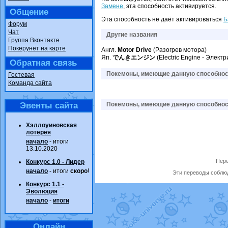
Замене
, эта способность активируется.
Общение
Эта способность не даёт активироваться
Б
Форум
Чат
Другие названия
Группа Вконтакте
Покерунет на карте
Англ.
Motor Drive
(Разогрев мотора)
Яп.
でんきエンジン
(Electric Engine - Элект
Обратная связь
Покемоны, имеющие данную способност
Гостевая
Команда сайта
Эвенты сайта
Покемоны, имеющие данную способност
Хэллоуиновская
лотерея
начало
- итоги
13.10.2020
Пере
Конкурс 1.0 - Лидер
начало
- итоги
скоро
!
Эти переводы соблюд
Конкурс 1.1 -
Эволюция
начало
-
итоги
Онлайн