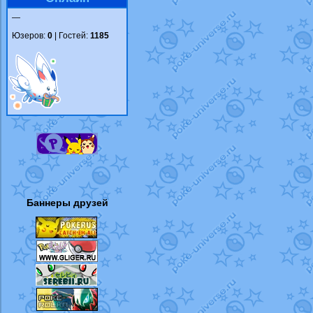
—
Юзеров:
0
| Гостей:
1185
Баннеры друзей