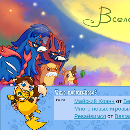
Ранее
Майский Хоэнн
от
Be
Много новых игровых
Ревайвимся
от
Besta
Всё, трындец
от
Best