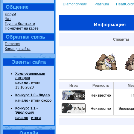
Diamond/Pearl
Platinum
HeartGold/
Общение
Форум
Чат
Группа Вконтакте
Информация
Покерунет на карте
Обратная связь
Спрайты
Гостевая
Команда сайта
Эвенты сайта
Хэллоуиновская
лотерея
начало
- итоги
Игра
Редкость
Мес
13.10.2020
Конкурс 1.0 - Лидер
Неизвестно
T
начало
- итоги
скоро
!
Конкурс 1.1 -
Неизвестно
Эволюци
Эволюция
начало
-
итоги
Онлайн