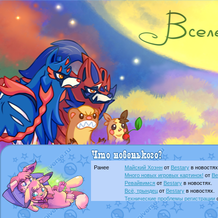
Ранее
Майский Хоэнн
от
Bestary
в новостях
Много новых игровых картинок!
от
Be
Ревайвимся
от
Bestary
в новостях.
Всё, трындец
от
Bestary
в новостях.
Технические проблемы регистрации
доброе утро славяне
от
Dakku
в фана
Йолда и Мимикью
от
MavisNyanCat
в