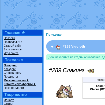
Недовольный котомангуст
от
Rando
The Dark Wishmaker
от
Randomon
в ф
шадоу спиритомб
от
ilovearceus
в фа
траббиш
от
ilovearceus
в фанарте.
Raging Bolt
от
GraceDaFox
в фанарте
Shadow mismagius
от
JOK_julia
в фан
художник
от
vicavica
в фанарте.
Главная ★
Покедекс
Новости
Правила/FAQ
Старый сайт
◄
#288 Vigoroth
База эвентов
Игра сайта
Декс находится на стадии обновления. Д
Покедекс
Покедекс
#289 Слакинг
Атакдекс
Способности
Предметы
Регион
Мега-эволюции ★
Гигантамакс-формы ★
Хоэнн
Поке-подделки
Юнова (B2
Творчество
Фанарт
Статьи