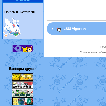
—
Юзеров:
0
| Гостей:
206
◄
#288 Vigoroth
Пере
Эти переводы соблюд
Баннеры друзей