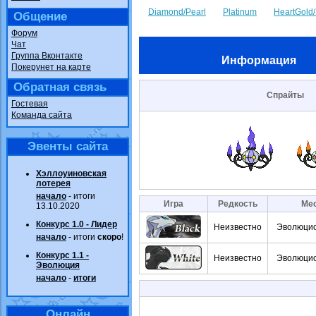
Diamond/Pearl
Platinum
HeartGold/
Общение
Форум
Чат
Группа Вконтакте
Информация
Покерунет на карте
Обратная связь
Спрайты
Гостевая
Команда сайта
Эвенты сайта
Хэллоуиновская
лотерея
начало
- итоги
Игра
Редкость
Мес
13.10.2020
Конкурс 1.0 - Лидер
Неизвестно
Эволюцио
начало
- итоги
скоро
!
Конкурс 1.1 -
Неизвестно
Эволюцио
Эволюция
начало
-
итоги
Онлайн