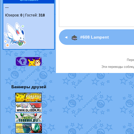
—
Юзеров:
0
| Гостей:
318
◄
#608 Lampent
Пере
Эти переводы соблюд
Баннеры друзей