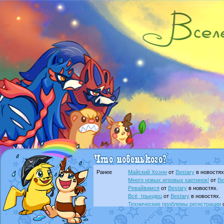
Ранее
Майский Хоэнн
от
Bestary
в новостях
Много новых игровых картинок!
от
Be
Ревайвимся
от
Bestary
в новостях.
Всё, трындец
от
Bestary
в новостях.
Технические проблемы регистрации
доброе утро славяне
от
Dakku
в фана
Йолда и Мимикью
от
MavisNyanCat
в