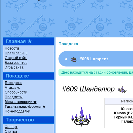
Недовольный котомангуст
от
Rando
The Dark Wishmaker
от
Randomon
в ф
шадоу спиритомб
от
ilovearceus
в фа
траббиш
от
ilovearceus
в фанарте.
Raging Bolt
от
GraceDaFox
в фанарте
Shadow mismagius
от
JOK_julia
в фан
художник
от
vicavica
в фанарте.
Главная ★
Покедекс
Новости
Правила/FAQ
Старый сайт
◄
#608 Lampent
База эвентов
Игра сайта
Декс находится на стадии обновления. Д
Покедекс
Покедекс
#609 Шанделюр
Атакдекс
Способности
Предметы
Регион
Мега-эволюции ★
Гигантамакс-формы ★
Юнова
Поке-подделки
Юнова (B2
Горный Ка
Творчество
Галар
Фанарт
Статьи