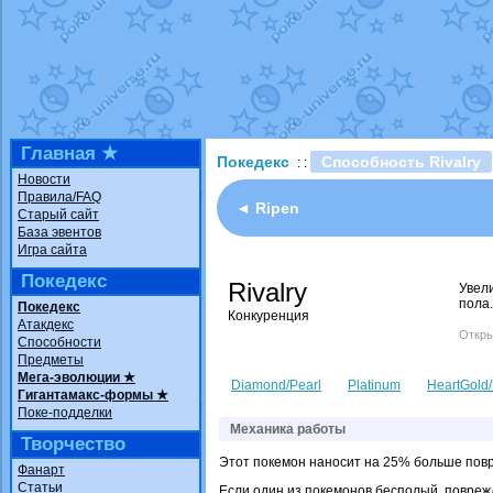
Технические пробле
доброе утро славяне
Йолда и Мимикью
от
Недовольный котома
The Dark Wishmaker
шадоу спиритомб
от
Главная ★
Покедекс
Способность Rivalry
: :
траббиш
от
ilovearce
Новости
Правила/FAQ
Raging Bolt
от
Grace
◄ Ripen
Старый сайт
Shadow mismagius
о
База эвентов
Игра сайта
художник
от
vicavica
Покедекс
Rivalry
Увел
пола.
Покедекс
Конкуренция
Атакдекс
Откры
Способности
Предметы
Мега-эволюции ★
Diamond/Pearl
Platinum
HeartGold/
Гигантамакс-формы ★
Поке-подделки
Механика работы
Творчество
Этот покемон наносит на 25% больше пов
Фанарт
Статьи
Если один из покемонов бесполый, повреж