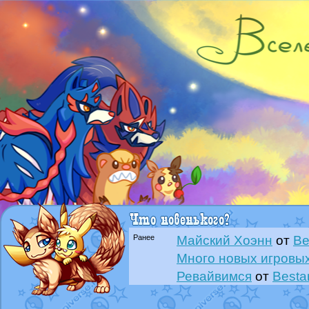
Ранее
Майский Хоэнн
от
Be
Много новых игровых
Ревайвимся
от
Besta
Всё, трындец
от
Best