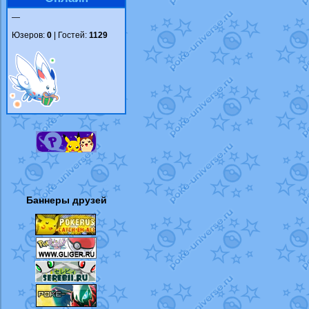
—
Юзеров:
0
| Гостей:
1129
Баннеры друзей