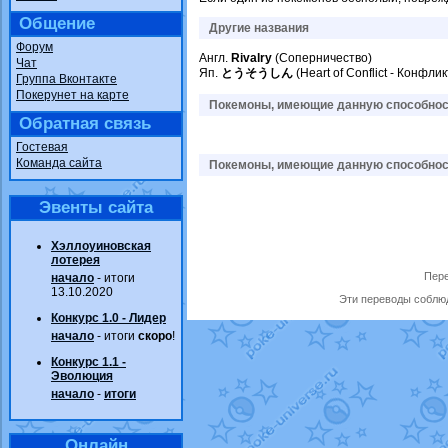
Общение
Другие названия
Форум
Англ.
Rivalry
(Соперничество)
Чат
Яп.
とうそうしん
(Heart of Conflict - Конфли
Группа Вконтакте
Покерунет на карте
Покемоны, имеющие данную способност
Обратная связь
Гостевая
Команда сайта
Покемоны, имеющие данную способност
Эвенты сайта
Хэллоуиновская
лотерея
Пере
начало
- итоги
13.10.2020
Эти переводы соблюд
Конкурс 1.0 - Лидер
начало
- итоги
скоро
!
Конкурс 1.1 -
Эволюция
начало
-
итоги
Онлайн