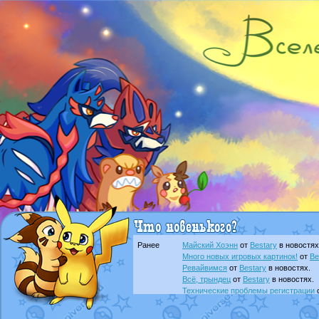
Ранее
Майский Хоэнн
от
Bestary
в новостях
Много новых игровых картинок!
от
Be
Ревайвимся
от
Bestary
в новостях.
Всё, трындец
от
Bestary
в новостях.
Технические проблемы регистрации
доброе утро славяне
от
Dakku
в фана
Йолда и Мимикью
от
MavisNyanCat
в