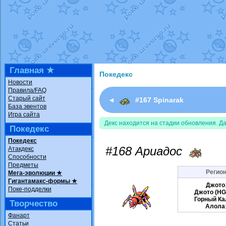
Недовольный котомангуст
от
Rando
The Dark Wishmaker
от
Randomon
в ф
шадоу спиритомб
от
ilovearceus
в фа
траббиш
от
ilovearceus
в фанарте.
Raging Bolt
от
GraceDaFox
в фанарте
Shadow mismagius
от
JOK_julia
в фан
художник
от
vicavica
в фанарте.
Главная ★
Покедекс
Новости
Правила/FAQ
Старый сайт
◄
#167 Spinarak
База эвентов
Игра сайта
Декс находится на стадии обновления. Д
Покедекс
Покедекс
#168 Ариадос
Атакдекс
Способности
Предметы
Регион
Мега-эволюции ★
Гигантамакс-формы ★
Джото
Поке-подделки
Джото (HG
Горный Ка
Творчество
Алола
Фанарт
Статьи