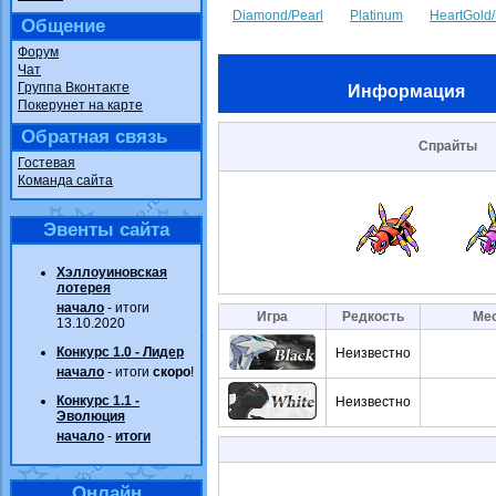
Diamond/Pearl
Platinum
HeartGold/
Общение
Форум
Чат
Группа Вконтакте
Информация
Покерунет на карте
Обратная связь
Спрайты
Гостевая
Команда сайта
Эвенты сайта
Хэллоуиновская
лотерея
начало
- итоги
Игра
Редкость
Мес
13.10.2020
Конкурс 1.0 - Лидер
Неизвестно
начало
- итоги
скоро
!
Конкурс 1.1 -
Неизвестно
Эволюция
начало
-
итоги
Онлайн