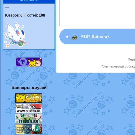
—
Юзеров:
0
| Гостей:
198
◄
#167 Spinarak
Пере
Эти переводы соблюд
Баннеры друзей